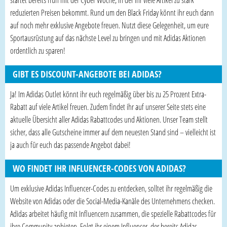
startet bereits früh mit der Cyber Woche, in der ihr viele Artikel zu stark
reduzierten Preisen bekommt. Rund um den Black Friday könnt ihr euch dann
auf noch mehr exklusive Angebote freuen. Nutzt diese Gelegenheit, um eure
Sportausrüstung auf das nächste Level zu bringen und mit Adidas Aktionen
ordentlich zu sparen!
GIBT ES DISCOUNT-ANGEBOTE BEI ADIDAS?
Ja! Im Adidas Outlet könnt ihr euch regelmäßig über bis zu 25 Prozent Extra-
Rabatt auf viele Artikel freuen. Zudem findet ihr auf unserer Seite stets eine
aktuelle Übersicht aller Adidas Rabattcodes und Aktionen. Unser Team stellt
sicher, dass alle Gutscheine immer auf dem neuesten Stand sind – vielleicht ist
ja auch für euch das passende Angebot dabei!
WO FINDET IHR INFLUENCER-CODES VON ADIDAS?
Um exklusive Adidas Influencer-Codes zu entdecken, solltet ihr regelmäßig die
Website von Adidas oder die Social-Media-Kanäle des Unternehmens checken.
Adidas arbeitet häufig mit Influencern zusammen, die spezielle Rabattcodes für
ihre Community anbieten. Folgt ihr einem Influencer, der bereits Adidas-