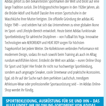
Adidas gehört zu den bekanntesten Sportmarken der Welt und blickt auf eine
lange Tradition zurück. Die Erfolgsgeschichte begann in den 1920er Jahren, als
die Brüder Adolf und Rudolf Dassler ihre ersten Sportschuhe in der
Waschküche ihrer Mutter fertigten. Die offizielle Gründung der adidas AG
folgte 1949 – und seitdem hat sich das Unternehmen zu einer globalen Ikone
im Sport- und Lifestyle-Bereich entwickelt. Heute bietet Adidas funktionale
Sportbekleidung für zahlreiche Disziplinen – von Fußball bis Yoga. Innovative
Technologien wie AEROREADY und HEAT.RDY sorgen für höchsten
Tragekomfort bei jedem Wetter. Die Kollektionen verbinden Performance mit
modernem Design, sodass ihr euch sowohl beim Training als auch im Alltag
rundum wohlfühlen könnt. Entdeckt die Welt von adidas – euren Online-Shop
für Sport und Style! Hier findet ihr nicht nur hochwertige Sportkleidung,
sondern auch angesagte Sneaker, coole Streetwear und praktische Accessoires.
Egal, ob ihr auf der Suche nach dem perfekten Laufschuh, trendigem
Athleisure-Wear oder professioneller Sportausrüstung seid – im Adidas Online-
Shop werdet ihr fündig.
SPORTBEKLEIDUNG, AUSRÜSTUNG FÜR SIE UND IHN – DAS
ALLES FINDET IHR IM ONLINE-SORTIMENT VON ADIDAS