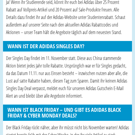
Ja! Wenn ihr Studierende seid, könnt ihr euch bei Adidas über 25 Prozent
Rabatt auf Vollpreis-Artikel und 20 Prozent auf Sale-Produkte freuen. Alle
Details dazu findet ihr auf der Adidas-Website unter Studentenrabatt. Schaut
außerdem auf unserer Seite nach den aktuellen Adidas Rabattcodes und
Aktionen – unser Team hält die Angebote täglich auf dem neuesten Stand.
WANN IST DER ADIDAS SINGLES DAY?
Der Singles Day findet im 11. November statt. Diese aus China stammende
Aktion bietet jedes Jahr tolle Rabatte. Ursprünglich war er für Singles gedacht,
da das Datum 11.11. nur aus Einsen besteht – inzwischen nutzen aber alle, die
Lust auf satte Rabatte haben, diesen Tag zum Sparen. Damit ihr keinen Adidas
Singles Day Deal verpasst, meldet euch für unseren Adidas Gutschein E-Mail
Alert an und bleibt über alle Angebote informiert.
WANN IST BLACK FRIDAY – UND GIBT ES ADIDAS BLACK
FRIDAY & CYBER MONDAY DEALS?
Der Black Friday rückt näher, aber ihr müsst nicht bis November warten! Adidas