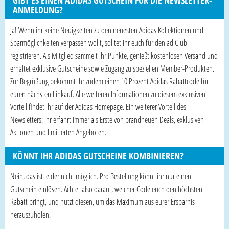
GIBT ES EINEN ADIDAS GUTSCHEIN FÜR DIE NEWSLETTER-
ANMELDUNG?
Ja! Wenn ihr keine Neuigkeiten zu den neuesten Adidas Kollektionen und
Sparmöglichkeiten verpassen wollt, solltet ihr euch für den adiClub
registrieren. Als Mitglied sammelt ihr Punkte, genießt kostenlosen Versand und
erhaltet exklusive Gutscheine sowie Zugang zu speziellen Member-Produkten.
Zur Begrüßung bekommt ihr zudem einen 10 Prozent Adidas Rabattcode für
euren nächsten Einkauf. Alle weiteren Informationen zu diesem exklusiven
Vorteil findet ihr auf der Adidas Homepage. Ein weiterer Vorteil des
Newsletters: Ihr erfahrt immer als Erste von brandneuen Deals, exklusiven
Aktionen und limitierten Angeboten.
KÖNNT IHR ADIDAS GUTSCHEINE KOMBINIEREN?
Nein, das ist leider nicht möglich. Pro Bestellung könnt ihr nur einen
Gutschein einlösen. Achtet also darauf, welcher Code euch den höchsten
Rabatt bringt, und nutzt diesen, um das Maximum aus eurer Ersparnis
herauszuholen.