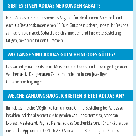
GIBT ES EINEN ADIDAS NEUKUNDENRABATT?
Nein, Adidas bietet kein spezielles Angebot für Neukunden. Aber ihr könnt
euch als Bestandskunden einen 10 Euro Gutschein sichern, indem ihr Freunde
zum adiClub einladet. Sobald sie sich anmelden und ihre erste Bestellung
tätigen, bekommt ihr den Gutschein.
WIE LANGE SIND ADIDAS GUTSCHEINCODES GÜLTIG?
Das variiert je nach Gutschein. Meist sind die Codes nur für wenige Tage oder
Wochen aktiv. Den genauen Zeitraum findet ihr in den jeweiligen
Gutscheinbedingungen.
WELCHE ZAHLUNGSMÖGLICHKEITEN BIETET ADIDAS AN?
Ihr habt zahlreiche Möglichkeiten, um eure Online-Bestellung bei Adidas zu
bezahlen. Adidas akzeptiert die folgenden Zahlungsarten: Visa, American
Express, Mastercard, PayPal, Klarna, adidas Geschenkkarten. Für Einkäufe über
die adidas App und die CONFIRMED App wird die Bezahlung per Kreditkarte –