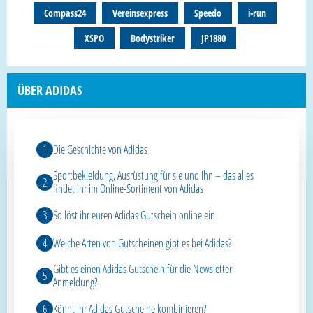
Compass24
Vereinsexpress
Speedo
i-run
XSPO
Bodystriker
JP1880
ÜBER ADIDAS
Die Geschichte von Adidas
Sportbekleidung, Ausrüstung für sie und ihn – das alles
findet ihr im Online-Sortiment von Adidas
So löst ihr euren Adidas Gutschein online ein
Welche Arten von Gutscheinen gibt es bei Adidas?
Gibt es einen Adidas Gutschein für die Newsletter-
Anmeldung?
Könnt ihr Adidas Gutscheine kombinieren?