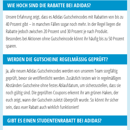
WIE HOCH SIND DIE RABATTE BEI ADIDAS?
Unsere Erfahrung zeigt, dass es Adidas Gutscheincodes mit Rabatten von bis zu
40 Prozent gibt – in manchen Fällen sogar noch mehr. In der Regel liegen die
Rabatte jedoch zwischen 20 Prozent und 30 Prozent je nach Produkt.
Besonders bei Aktionen ohne Gutscheincode könnt ihr häufig bis zu 50 Prozent
sparen.
WERDEN DIE GUTSCHEINE REGELMÄSSIG GEPRÜFT?
Ja, alle neuen Adidas Gutscheincodes werden von unserem Team sorgfältig
geprüft, bevor sie veröffentlicht werden. Zusätzlich testen wir in regelmäßigen
Abständen Gutscheine ohne festes Ablaufdatum, um sicherzustellen, dass sie
noch gültig sind. Die geprüften Coupons erkennt ihr am grünen Haken, der
euch zeigt, wann der Gutschein zuletzt überprüft wurde. So könnt ihr sicher
sein, dass euer Rabatt auch wirklich funktioniert!
GIBT ES EINEN STUDENTENRABATT BEI ADIDAS?