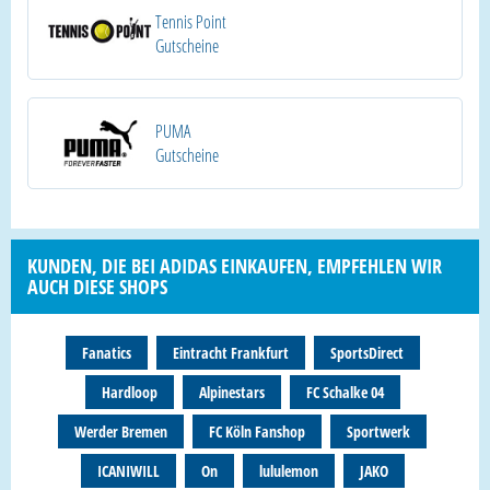
Tennis Point
Gutscheine
PUMA
Gutscheine
KUNDEN, DIE BEI ADIDAS EINKAUFEN, EMPFEHLEN WIR
AUCH DIESE SHOPS
Fanatics
Eintracht Frankfurt
SportsDirect
Hardloop
Alpinestars
FC Schalke 04
Werder Bremen
FC Köln Fanshop
Sportwerk
ICANIWILL
On
lululemon
JAKO