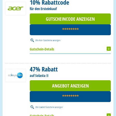
10% Rabattcode
für den Ersteinkauf
GUTSCHEINCODE ANZEIGEN
********
Alle
Acer Gutscheine
anzeigen
Gutschein-Details
47% Rabatt
auf Solasta II
ANGEBOT ANZEIGEN
********
Alle
Loaded Gutscheine
anzeigen
Gutschein-Details