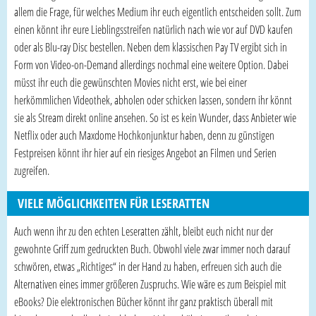
allem die Frage, für welches Medium ihr euch eigentlich entscheiden sollt. Zum
einen könnt ihr eure Lieblingsstreifen natürlich nach wie vor auf DVD kaufen
oder als Blu-ray Disc bestellen. Neben dem klassischen Pay TV ergibt sich in
Form von Video-on-Demand allerdings nochmal eine weitere Option. Dabei
müsst ihr euch die gewünschten Movies nicht erst, wie bei einer
herkömmlichen Videothek, abholen oder schicken lassen, sondern ihr könnt
sie als Stream direkt online ansehen. So ist es kein Wunder, dass Anbieter wie
Netflix oder auch Maxdome Hochkonjunktur haben, denn zu günstigen
Festpreisen könnt ihr hier auf ein riesiges Angebot an Filmen und Serien
zugreifen.
VIELE MÖGLICHKEITEN FÜR LESERATTEN
Auch wenn ihr zu den echten Leseratten zählt, bleibt euch nicht nur der
gewohnte Griff zum gedruckten Buch. Obwohl viele zwar immer noch darauf
schwören, etwas „Richtiges“ in der Hand zu haben, erfreuen sich auch die
Alternativen eines immer größeren Zuspruchs. Wie wäre es zum Beispiel mit
eBooks? Die elektronischen Bücher könnt ihr ganz praktisch überall mit