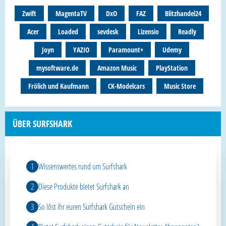
Zwift
MagentaTV
DxO
FAZ
Blitzhandel24
Acer
Loaded
sevdesk
Lizensio
Readly
Joyn
YAZIO
Paramount+
Udemy
mysoftware.de
Amazon Music
PlayStation
Frölich und Kaufmann
CK-Modelcars
Music Store
ÜBER SURFSHARK
Wissenswertes rund um Surfshark
Diese Produkte bietet Surfshark an
So löst ihr euren Surfshark Gutschein ein