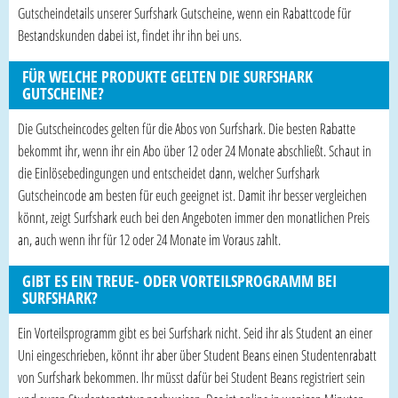
Gutscheindetails unserer Surfshark Gutscheine, wenn ein Rabattcode für
Bestandskunden dabei ist, findet ihr ihn bei uns.
FÜR WELCHE PRODUKTE GELTEN DIE SURFSHARK
GUTSCHEINE?
Die Gutscheincodes gelten für die Abos von Surfshark. Die besten Rabatte
bekommt ihr, wenn ihr ein Abo über 12 oder 24 Monate abschließt. Schaut in
die Einlösebedingungen und entscheidet dann, welcher Surfshark
Gutscheincode am besten für euch geeignet ist. Damit ihr besser vergleichen
könnt, zeigt Surfshark euch bei den Angeboten immer den monatlichen Preis
an, auch wenn ihr für 12 oder 24 Monate im Voraus zahlt.
GIBT ES EIN TREUE- ODER VORTEILSPROGRAMM BEI
SURFSHARK?
Ein Vorteilsprogramm gibt es bei Surfshark nicht. Seid ihr als Student an einer
Uni eingeschrieben, könnt ihr aber über Student Beans einen Studentenrabatt
von Surfshark bekommen. Ihr müsst dafür bei Student Beans registriert sein