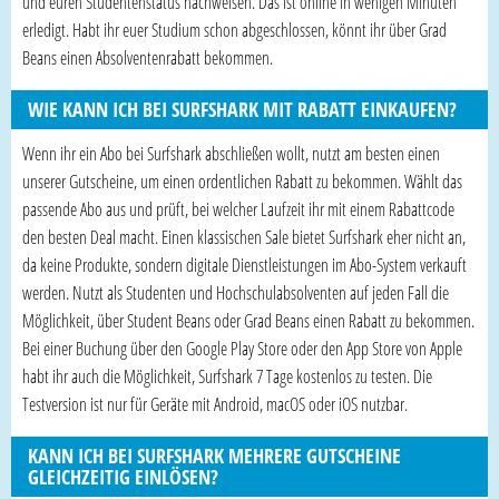
und euren Studentenstatus nachweisen. Das ist online in wenigen Minuten
erledigt. Habt ihr euer Studium schon abgeschlossen, könnt ihr über Grad
Beans einen Absolventenrabatt bekommen.
WIE KANN ICH BEI SURFSHARK MIT RABATT EINKAUFEN?
Wenn ihr ein Abo bei Surfshark abschließen wollt, nutzt am besten einen
unserer Gutscheine, um einen ordentlichen Rabatt zu bekommen. Wählt das
passende Abo aus und prüft, bei welcher Laufzeit ihr mit einem Rabattcode
den besten Deal macht. Einen klassischen Sale bietet Surfshark eher nicht an,
da keine Produkte, sondern digitale Dienstleistungen im Abo-System verkauft
werden. Nutzt als Studenten und Hochschulabsolventen auf jeden Fall die
Möglichkeit, über Student Beans oder Grad Beans einen Rabatt zu bekommen.
Bei einer Buchung über den Google Play Store oder den App Store von Apple
habt ihr auch die Möglichkeit, Surfshark 7 Tage kostenlos zu testen. Die
Testversion ist nur für Geräte mit Android, macOS oder iOS nutzbar.
KANN ICH BEI SURFSHARK MEHRERE GUTSCHEINE
GLEICHZEITIG EINLÖSEN?