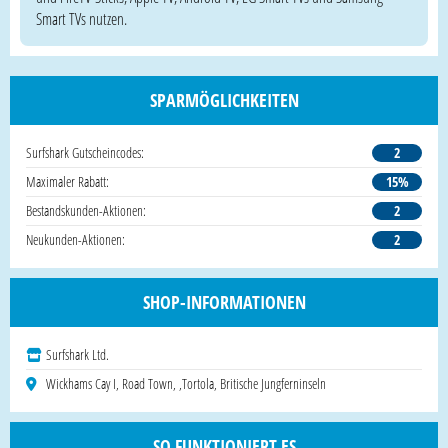
Smart TVs nutzen.
SPARMÖGLICHKEITEN
Surfshark Gutscheincodes:
2
Maximaler Rabatt:
15%
Bestandskunden-Aktionen:
2
Neukunden-Aktionen:
2
SHOP-INFORMATIONEN
Surfshark Ltd.
Wickhams Cay I, Road Town, ,Tortola, Britische Jungferninseln
SO FUNKTIONIERT ES