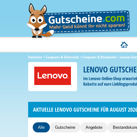
Startseite
>
Computer & Elektronik
>
Computer & Notebooks
>
Lenovo Gut
LENOVO GUTSCHE
Im Lenovo Online-Shop erwartet 
Rabatte auf eure Lieblingsprodu
AKTUELLE LENOVO GUTSCHEINE FÜR AUGUST 202
Alle
Gutscheine
Angebote
Bestandskun