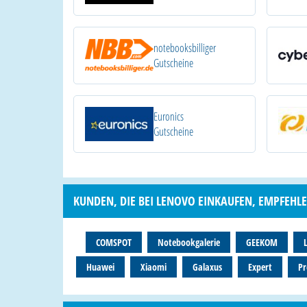
notebooksbilliger
Gutscheine
Euronics
Gutscheine
KUNDEN, DIE BEI LENOVO EINKAUFEN, EMPFEHLE
COMSPOT
Notebookgalerie
GEEKOM
Huawei
Xiaomi
Galaxus
Expert
Pr