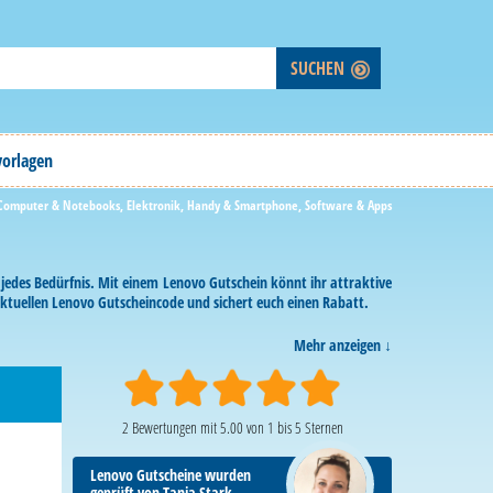
vorlagen
Computer & Notebooks
,
Elektronik
,
Handy & Smartphone
,
Software & Apps
edes Bedürfnis. Mit einem Lenovo Gutschein könnt ihr attraktive
aktuellen Lenovo Gutscheincode und sichert euch einen Rabatt.
Mehr anzeigen
2
Bewertungen mit
5.00
von
1
bis
5
Sternen
Lenovo Gutscheine wurden
geprüft von Tanja Stark