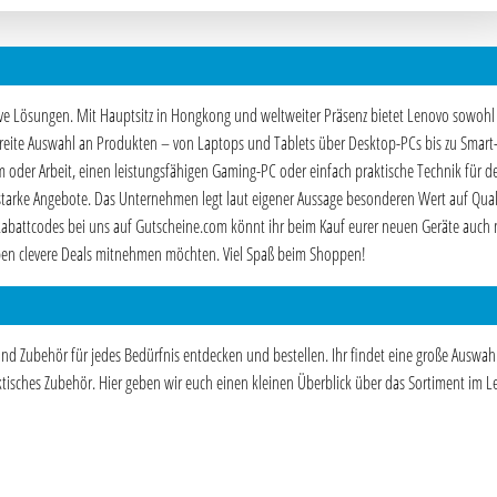
ative Lösungen. Mit Hauptsitz in Hongkong und weltweiter Präsenz bietet Lenovo sowohl
 breite Auswahl an Produkten – von Laptops und Tablets über Desktop-PCs bis zu Smar
oder Arbeit, einen leistungsfähigen Gaming-PC oder einfach praktische Technik für d
starke Angebote. Das Unternehmen legt laut eigener Aussage besonderen Wert auf Quali
 Rabattcodes bei uns auf Gutscheine.com könnt ihr beim Kauf eurer neuen Geräte auch
oppen clevere Deals mitnehmen möchten. Viel Spaß beim Shoppen!
d Zubehör für jedes Bedürfnis entdecken und bestellen. Ihr findet eine große Auswah
tisches Zubehör. Hier geben wir euch einen kleinen Überblick über das Sortiment im 