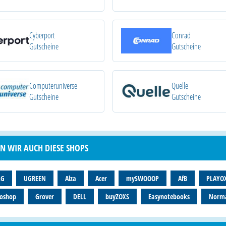
Cyberport
Conrad
Gutscheine
Gutscheine
Computeruniverse
Quelle
Gutscheine
Gutscheine
N WIR AUCH DIESE SHOPS
LG
UGREEN
Alza
Acer
mySWOOOP
AfB
PLAYO
oshop
Grover
DELL
buyZOXS
Easynotebooks
Norm