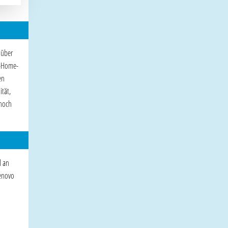
 über
t-Home-
en
tät,
 noch
l an
Lenovo