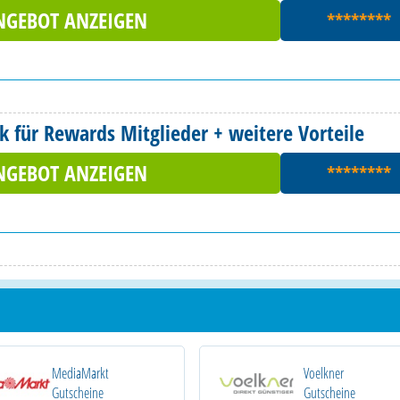
NGEBOT ANZEIGEN
********
k für Rewards Mitglieder + weitere Vorteile
NGEBOT ANZEIGEN
********
MediaMarkt
Voelkner
Gutscheine
Gutscheine