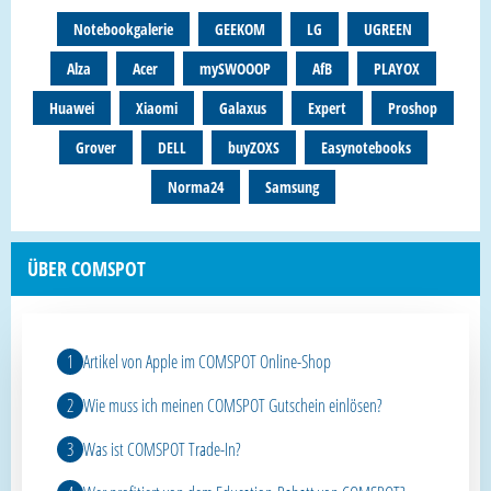
Notebookgalerie
GEEKOM
LG
UGREEN
Alza
Acer
mySWOOOP
AfB
PLAYOX
Huawei
Xiaomi
Galaxus
Expert
Proshop
Grover
DELL
buyZOXS
Easynotebooks
Norma24
Samsung
ÜBER COMSPOT
Artikel von Apple im COMSPOT Online-Shop
Wie muss ich meinen COMSPOT Gutschein einlösen?
Was ist COMSPOT Trade-In?