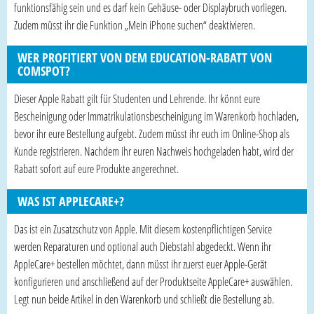
funktionsfähig sein und es darf kein Gehäuse- oder Displaybruch vorliegen.
Zudem müsst ihr die Funktion „Mein iPhone suchen“ deaktivieren.
WER PROFITIERT VON DEM EDUCATION-RABATT VON
COMSPOT?
Dieser Apple Rabatt gilt für Studenten und Lehrende. Ihr könnt eure
Bescheinigung oder Immatrikulationsbescheinigung im Warenkorb hochladen,
bevor ihr eure Bestellung aufgebt. Zudem müsst ihr euch im Online-Shop als
Kunde registrieren. Nachdem ihr euren Nachweis hochgeladen habt, wird der
Rabatt sofort auf eure Produkte angerechnet.
WAS IST APPLECARE+?
Das ist ein Zusatzschutz von Apple. Mit diesem kostenpflichtigen Service
werden Reparaturen und optional auch Diebstahl abgedeckt. Wenn ihr
AppleCare+ bestellen möchtet, dann müsst ihr zuerst euer Apple-Gerät
konfigurieren und anschließend auf der Produktseite AppleCare+ auswählen.
Legt nun beide Artikel in den Warenkorb und schließt die Bestellung ab.