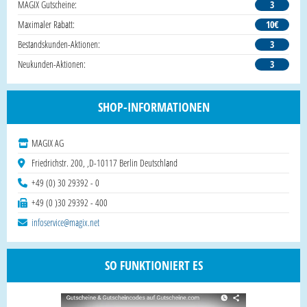
MAGIX Gutscheine:
3
Maximaler Rabatt:
10€
Bestandskunden-Aktionen:
3
Neukunden-Aktionen:
3
SHOP-INFORMATIONEN
MAGIX AG
Friedrichstr. 200, ,D-10117 Berlin Deutschland
+49 (0) 30 29392 - 0
+49 (0 )30 29392 - 400
infoservice@magix.net
SO FUNKTIONIERT ES