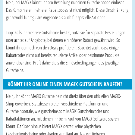
Nein, bei MAGIX könnt ihr pro Bestellung nur einen Gutscheincode einlösen.
Das Kombinieren mehrerer Rabattcodes ist nicht möglich. Diese Einschränkung
gilt sowohl für reguläre Angebote als auch für spezielle Aktionen.
Tipp: Falls ihr mehrere Gutscheine besitzt, nutzt sie für separate Bestellungen
oder achtet auf Angebote, bei denen ein höherer Rabatt gewährt wird. So
könnt ihr dennoch von den Deals profitieren. Beachtet auch, dass einige
Rabattcodes nicht auf bereits reduzierte Artikel oder bestimmte Produkte
anwendbar sind. Prüft daher stets die Einlösebedingungen des jeweiligen
Gutscheins.
KÖNNT IHR ONLINE EINEN MAGIX GUTSCHEIN KAUFEN?
Nein, ihr könnt MAGIX Gutscheine nicht direkt über den offiziellen MAGIX-
Shop erwerben. Stattdessen bieten verschiedene Plattformen und
Gutscheinportale, wie gutscheine.com MAGIX Gutscheincodes und
Rabattaktionen an, mit denen ihr beim Kauf von MAGIX-Software sparen
könnt. Darüber hinaus bietet MAGIX derzeit keine physischen
Geschenkgutscheine oder -karten zum Kauf an. Alle verfügbaren