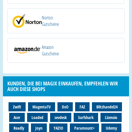
Norton
Gutscheine
Amazon
Gutscheine
KUNDEN, DIE BEI MAGIX EINKAUFEN, EMPFEHLEN WIR
AUCH DIESE SHOPS
Zwift
MagentaTV
DxO
FAZ
Blitzhandel24
Acer
Loaded
sevdesk
Surfshark
Lizensio
Readly
Joyn
YAZIO
Paramount+
Udemy