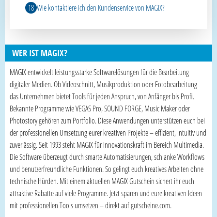
Wie kontaktiere ich den Kundenservice von MAGIX?
WER IST MAGIX?
MAGIX entwickelt leistungsstarke Softwarelösungen für die Bearbeitung
digitaler Medien. Ob Videoschnitt, Musikproduktion oder Fotobearbeitung –
das Unternehmen bietet Tools für jeden Anspruch, von Anfänger bis Profi.
Bekannte Programme wie VEGAS Pro, SOUND FORGE, Music Maker oder
Photostory gehören zum Portfolio. Diese Anwendungen unterstützen euch bei
der professionellen Umsetzung eurer kreativen Projekte – effizient, intuitiv und
zuverlässig. Seit 1993 steht MAGIX für Innovationskraft im Bereich Multimedia.
Die Software überzeugt durch smarte Automatisierungen, schlanke Workflows
und benutzerfreundliche Funktionen. So gelingt euch kreatives Arbeiten ohne
technische Hürden. Mit einem aktuellen MAGIX Gutschein sichert ihr euch
attraktive Rabatte auf viele Programme. Jetzt sparen und eure kreativen Ideen
mit professionellen Tools umsetzen – direkt auf gutscheine.com.