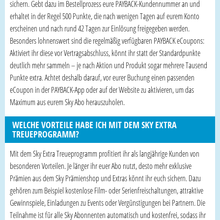
sichern. Gebt dazu im Bestellprozess eure PAYBACK-Kundennummer an und
erhaltet in der Regel 500 Punkte, die nach wenigen Tagen auf eurem Konto
erscheinen und nach rund 42 Tagen zur Einlösung freigegeben werden.
Besonders lohnenswert sind die regelmäßig verfügbaren PAYBACK eCoupons:
Aktiviert ihr diese vor Vertragsabschluss, könnt ihr statt der Standardpunkte
deutlich mehr sammeln – je nach Aktion und Produkt sogar mehrere Tausend
Punkte extra. Achtet deshalb darauf, vor eurer Buchung einen passenden
eCoupon in der PAYBACK-App oder auf der Website zu aktivieren, um das
Maximum aus eurem Sky Abo herauszuholen.
WELCHE VORTEILE HABE ICH MIT DEM SKY EXTRA
TREUEPROGRAMM?
Mit dem Sky Extra Treueprogramm profitiert ihr als langjährige Kunden von
besonderen Vorteilen. Je länger ihr euer Abo nutzt, desto mehr exklusive
Prämien aus dem Sky Prämienshop und Extras könnt ihr euch sichern. Dazu
gehören zum Beispiel kostenlose Film- oder Serienfreischaltungen, attraktive
Gewinnspiele, Einladungen zu Events oder Vergünstigungen bei Partnern. Die
Teilnahme ist für alle Sky Abonnenten automatisch und kostenfrei, sodass ihr