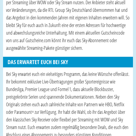
per Streaming über WOW oder Sky Stream nutzen. Der Anbieter steht aktuell
vor Veränderungen, da die RTL Group Sky Deutschland übernommen hat und
das Angebot in den kommenden Jahren mit eigenen Inhalten erweitern will. So
bleibt Sky für euch auch in Zukunft eine der ersten Adressen für hochwertige
und abwechslungsreiche Unterhaltung. Mit einem aktuellen Gutscheincode
von uns auf Gutscheine.com könnt ihr euch das Sky-Abonnement oder
ausgewählte Streaming-Pakete günstiger sichern.
DAS ERWARTET EUCH BEI SKY
Bei Sky erwartet euch ein vielseitiges Programm, das keine Wünsche offenlässt.
Ihr bekommt exklusive Live-Übertragungen großer Sportereignisse wie
Bundesliga, Premier League und Formel 1, dazu aktuelle Blockbuster,
preisgekrönte Serien und spannende Dokumentationen. Neben den Sky
Originals stehen euch auch zahlreiche Inhalte von Partnern wie HBO, Netflix
oder Paramount+ zur Verfügung. Ihr habt die Wahl, ob ihr das Angebot über
den klassischen Sky Receiver oder flexibel per Streaming mit WOW und Sky
Stream nutzt. Euch erwarten zudem regelmäßig besondere Deals, die euch den
Abschluss eines Abonnements zu besonders günstigen Konditionen