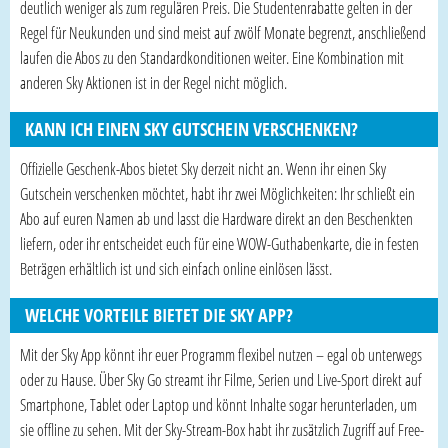
deutlich weniger als zum regulären Preis. Die Studentenrabatte gelten in der
Regel für Neukunden und sind meist auf zwölf Monate begrenzt, anschließend
laufen die Abos zu den Standardkonditionen weiter. Eine Kombination mit
anderen Sky Aktionen ist in der Regel nicht möglich.
KANN ICH EINEN SKY GUTSCHEIN VERSCHENKEN?
Offizielle Geschenk-Abos bietet Sky derzeit nicht an. Wenn ihr einen Sky
Gutschein verschenken möchtet, habt ihr zwei Möglichkeiten: Ihr schließt ein
Abo auf euren Namen ab und lasst die Hardware direkt an den Beschenkten
liefern, oder ihr entscheidet euch für eine WOW-Guthabenkarte, die in festen
Beträgen erhältlich ist und sich einfach online einlösen lässt.
WELCHE VORTEILE BIETET DIE SKY APP?
Mit der Sky App könnt ihr euer Programm flexibel nutzen – egal ob unterwegs
oder zu Hause. Über Sky Go streamt ihr Filme, Serien und Live-Sport direkt auf
Smartphone, Tablet oder Laptop und könnt Inhalte sogar herunterladen, um
sie offline zu sehen. Mit der Sky-Stream-Box habt ihr zusätzlich Zugriff auf Free-