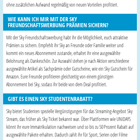
ohne zusätzlichen Aufwand regelmäßig von neuen Vorteilen profitiert.
WIE KANN ICH MIR MIT DER SKY
FREUNDSCHAFTSWERBUNG PRÄMIEN SICHERN?
Mit der Sky Freundschaftswerbung habt ihr die Möglichkeit, euch attraktive
Prämien zu sichern. Empfehlt ihr Sky an Freunde oder Familie weiter und
kommt ein neues Abonnement zustande, erhaltet ihr eine ausgewählte
Belohnung als Dankeschön. Zur Auswahl stehen je nach Aktion verschiedene
ausgewählte Artikel als Sachprämie oder Gutscheine, wie ein Sky Gutschein für
Amazon. Eure Freunde profitieren gleichzeitig von einem günstigen
Abonnement bei Sky, sodass ihr beide von dem Deal profitiert.
GIBT ES EINEN SKY STUDENTENRABATT?
Sky bietet Studenten spezielle Vergünstigungen für das Streaming-Angebot Sky
Stream, das früher als Sky Ticket bekannt war. Über Plattformen wie UNiDAYS
könnt ihr eure Immatrikulation nachweisen und so bis zu 50 Prozent Rabatt auf
ausgewählte Pakete erhalten. Dadurch zahlt ihr für Sport, Serien oder Filme