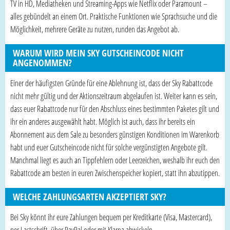
TV in HD, Mediatheken und Streaming-Apps wie Netflix oder Paramount –
alles gebündelt an einem Ort. Praktische Funktionen wie Sprachsuche und die
Möglichkeit, mehrere Geräte zu nutzen, runden das Angebot ab.
WARUM WIRD MEIN SKY GUTSCHEINCODE NICHT
ANGENOMMEN?
Einer der häufigsten Gründe für eine Ablehnung ist, dass der Sky Rabattcode
nicht mehr gültig und der Aktionszeitraum abgelaufen ist. Weiter kann es sein,
dass euer Rabattcode nur für den Abschluss eines bestimmten Paketes gilt und
ihr ein anderes ausgewählt habt. Möglich ist auch, dass ihr bereits ein
Abonnement aus dem Sale zu besonders günstigen Konditionen im Warenkorb
habt und euer Gutscheincode nicht für solche vergünstigten Angebote gilt.
Manchmal liegt es auch an Tippfehlern oder Leerzeichen, weshalb ihr euch den
Rabattcode am besten in euren Zwischenspeicher kopiert, statt ihn abzutippen.
WELCHE ZAHLUNGSARTEN AKZEPTIERT SKY?
Bei Sky könnt ihr eure Zahlungen bequem per Kreditkarte (Visa, Mastercard),
per Lastschrift, über PayPal oder mit Klarna abwickeln.