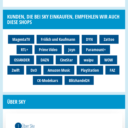
KUNDEN, DIE BEI SKY EINKAUFEN, EMPFEHLEN WIR AUCH
DIESE SHOPS
MagentaTV
Frölich und Kaufmann
DYN
Zattoo
RTL+
Prime Video
Joyn
Paramount+
OSIANDER
DAZN
CineStar
waipu
WOW
Zwift
DxO
Amazon Music
PlayStation
FAZ
CK-Modelcars
Blitzhandel24
ÜBER SKY
Über Sky