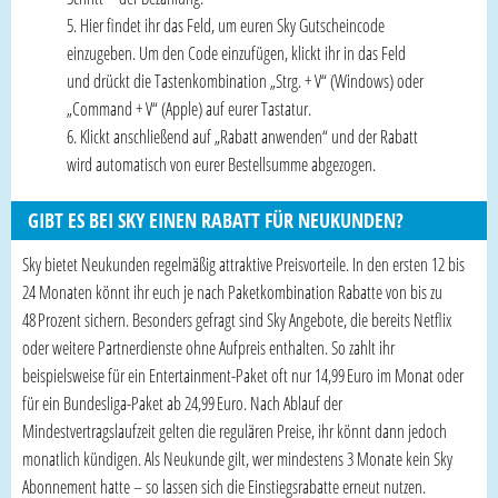
Hier findet ihr das Feld, um euren Sky Gutscheincode
einzugeben. Um den Code einzufügen, klickt ihr in das Feld
und drückt die Tastenkombination „Strg. + V“ (Windows) oder
„Command + V“ (Apple) auf eurer Tastatur.
Klickt anschließend auf „Rabatt anwenden“ und der Rabatt
wird automatisch von eurer Bestellsumme abgezogen.
GIBT ES BEI SKY EINEN RABATT FÜR NEUKUNDEN?
Sky bietet Neukunden regelmäßig attraktive Preisvorteile. In den ersten 12 bis
24 Monaten könnt ihr euch je nach Paketkombination Rabatte von bis zu
48 Prozent sichern. Besonders gefragt sind Sky Angebote, die bereits Netflix
oder weitere Partnerdienste ohne Aufpreis enthalten. So zahlt ihr
beispielsweise für ein Entertainment-Paket oft nur 14,99 Euro im Monat oder
für ein Bundesliga-Paket ab 24,99 Euro. Nach Ablauf der
Mindestvertragslaufzeit gelten die regulären Preise, ihr könnt dann jedoch
monatlich kündigen. Als Neukunde gilt, wer mindestens 3 Monate kein Sky
Abonnement hatte – so lassen sich die Einstiegsrabatte erneut nutzen.