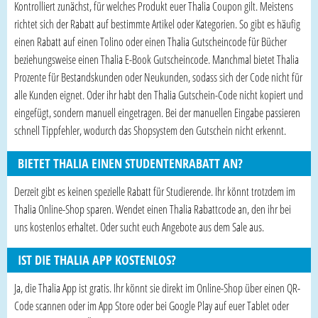
Kontrolliert zunächst, für welches Produkt euer Thalia Coupon gilt. Meistens
richtet sich der Rabatt auf bestimmte Artikel oder Kategorien. So gibt es häufig
einen Rabatt auf einen Tolino oder einen Thalia Gutscheincode für Bücher
beziehungsweise einen Thalia E-Book Gutscheincode. Manchmal bietet Thalia
Prozente für Bestandskunden oder Neukunden, sodass sich der Code nicht für
alle Kunden eignet. Oder ihr habt den Thalia Gutschein-Code nicht kopiert und
eingefügt, sondern manuell eingetragen. Bei der manuellen Eingabe passieren
schnell Tippfehler, wodurch das Shopsystem den Gutschein nicht erkennt.
BIETET THALIA EINEN STUDENTENRABATT AN?
Derzeit gibt es keinen spezielle Rabatt für Studierende. Ihr könnt trotzdem im
Thalia Online-Shop sparen. Wendet einen Thalia Rabattcode an, den ihr bei
uns kostenlos erhaltet. Oder sucht euch Angebote aus dem Sale aus.
IST DIE THALIA APP KOSTENLOS?
Ja, die Thalia App ist gratis. Ihr könnt sie direkt im Online-Shop über einen QR-
Code scannen oder im App Store oder bei Google Play auf euer Tablet oder