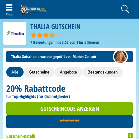
THALIA GUTSCHEIN
7
Bewertungen mit
3.57
von
1
bis
5
Sternen
Thalia Gutscheine wurden geprüft von Marion Consoir
Alle
Gutscheine
Angebote
Bestandskunden
20% Rabattcode
für Top-Highlights (für Clubmitglieder)
GUTSCHEINCODE ANZEIGEN
********
Gutschein-Details