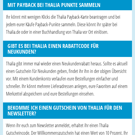
MIT PAYBACK BEI THALIA PUNKTE SAMMELN
Ihr könnt mit wenigen Klicks die Thalia Payback-Karte beantragen und bei
jedem eurer Käufe Payback-Punkte sammeln. Diese könnt ihr später bei
Thalia.de oder in einer Buchhandlung von Thalia vor Ort einlösen.
GIBT ES BEI THALIA EINEN RABATTCODE FÜR
NEUKUNDEN?
Thalia gibt immer mal wieder einen Neukundenrabatt heraus. Sollte es aktuell
einen Gutschein für Neukunden geben, findet ihr ihn in der obigen Übersicht
vor. Mit einem Kundenkonto verlaufen eure Bestellungen einfacher und
schneller. Ihr könnt mehrere Lieferadressen anlegen, eure Favoriten auf einem
Merkzettel abspeichern und eure Bestellungen einsehen.
BEKOMME ICH EINEN GUTSCHEIN VON THALIA FÜR DEN
NEWSLETTER?
Wenn ihr euch zum Newsletter anmeldet, erhaltet ihr einen Thalia
Gutscheincode. Der Willkommensgutschein hat einen Wert von 10 Prozent. Ihr