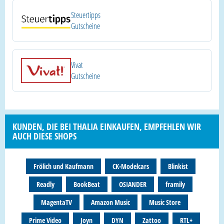
Steuertipps
Gutscheine
Vivat
Gutscheine
KUNDEN, DIE BEI THALIA EINKAUFEN, EMPFEHLEN WIR
AUCH DIESE SHOPS
Frölich und Kaufmann
CK-Modelcars
Blinkist
Readly
BookBeat
OSIANDER
framily
MagentaTV
Amazon Music
Music Store
Prime Video
Joyn
DYN
Zattoo
RTL+