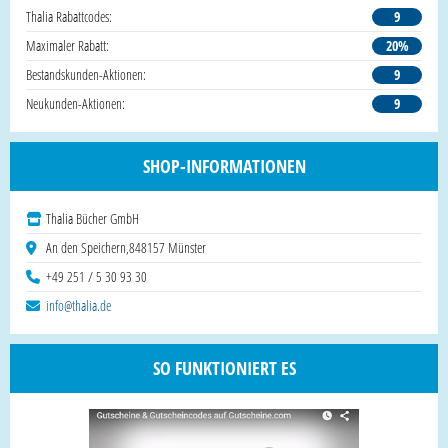
Thalia Rabattcodes:
9
Maximaler Rabatt:
20%
Bestandskunden-Aktionen:
9
Neukunden-Aktionen:
9
SHOP-INFORMATIONEN
Thalia Bücher GmbH
An den Speichern,848157 Münster
+49 251 / 5 30 93 30
info@thalia.de
SO FUNKTIONIERT ES