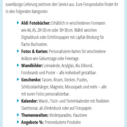
zuverlässige Lieferung zeichnen den Service aus. Eure Fotoprodukte findet ihr
in den folgenden Kategorien:
Aldi Fotobücher:
Erhältlich in verschiedenen Formaten
wie A4, A5, 20×20 cm oder 30×30 cm. Wählt zwischen
Digitaldruck oder Echtfotopapier mit Layflat-Bindung für
flache Buchseiten.
Fotos & Karten:
Personalisierte Karten für verschiedene
Anlässe wie Geburtstage oder Feiertage.
Wandbilder:
Leinwände, Acrylglas, Alu-Dibond,
Fotoboards und Poster – alle individuell gestaltbar.
Geschenke:
Tassen, Kissen, Decken, Puzzles,
Schlüsselanhänger, Magnete, Mousepads und mehr – alle
mit euren Fotos personalisierbar.
Kalender:
Wand-, Tisch- und Terminkalender mit flexiblem
Startmonat, als Direktdruck oder auf Fotopapier.
Themenwelten:
Kinderparadies, Haustiere
Angebote %:
Preisreduzierte Produkte