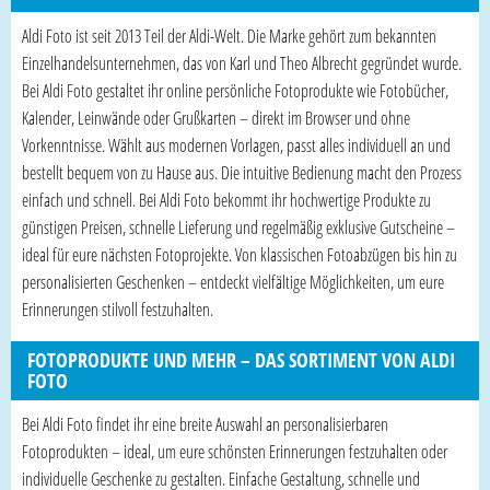
Aldi Foto ist seit 2013 Teil der Aldi-Welt. Die Marke gehört zum bekannten
Einzelhandelsunternehmen, das von Karl und Theo Albrecht gegründet wurde.
Bei Aldi Foto gestaltet ihr online persönliche Fotoprodukte wie Fotobücher,
Kalender, Leinwände oder Grußkarten – direkt im Browser und ohne
Vorkenntnisse. Wählt aus modernen Vorlagen, passt alles individuell an und
bestellt bequem von zu Hause aus. Die intuitive Bedienung macht den Prozess
einfach und schnell. Bei Aldi Foto bekommt ihr hochwertige Produkte zu
günstigen Preisen, schnelle Lieferung und regelmäßig exklusive Gutscheine –
ideal für eure nächsten Fotoprojekte. Von klassischen Fotoabzügen bis hin zu
personalisierten Geschenken – entdeckt vielfältige Möglichkeiten, um eure
Erinnerungen stilvoll festzuhalten.
FOTOPRODUKTE UND MEHR – DAS SORTIMENT VON ALDI
FOTO
Bei Aldi Foto findet ihr eine breite Auswahl an personalisierbaren
Fotoprodukten – ideal, um eure schönsten Erinnerungen festzuhalten oder
individuelle Geschenke zu gestalten. Einfache Gestaltung, schnelle und