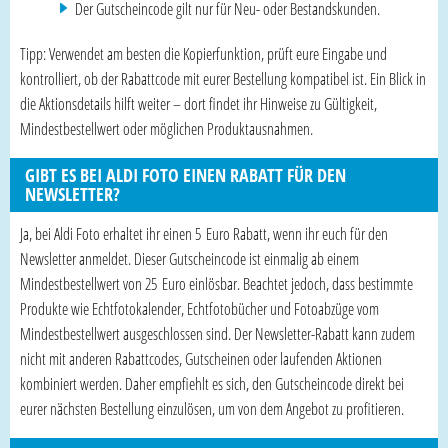
Der Gutscheincode gilt nur für Neu- oder Bestandskunden.
Tipp: Verwendet am besten die Kopierfunktion, prüft eure Eingabe und
kontrolliert, ob der Rabattcode mit eurer Bestellung kompatibel ist. Ein Blick in
die Aktionsdetails hilft weiter – dort findet ihr Hinweise zu Gültigkeit,
Mindestbestellwert oder möglichen Produktausnahmen.
GIBT ES BEI ALDI FOTO EINEN RABATT FÜR DEN
NEWSLETTER?
Ja, bei Aldi Foto erhaltet ihr einen 5 Euro Rabatt, wenn ihr euch für den
Newsletter anmeldet. Dieser Gutscheincode ist einmalig ab einem
Mindestbestellwert von 25 Euro einlösbar. Beachtet jedoch, dass bestimmte
Produkte wie Echtfotokalender, Echtfotobücher und Fotoabzüge vom
Mindestbestellwert ausgeschlossen sind. Der Newsletter-Rabatt kann zudem
nicht mit anderen Rabattcodes, Gutscheinen oder laufenden Aktionen
kombiniert werden. Daher empfiehlt es sich, den Gutscheincode direkt bei
eurer nächsten Bestellung einzulösen, um von dem Angebot zu profitieren.