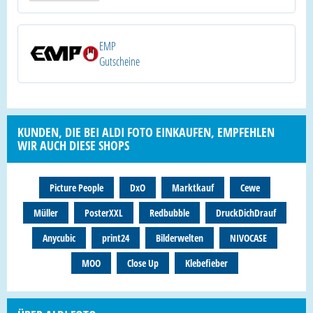
EMP
Gutscheine
KUNDEN, DIE BEI ALDI FOTO EINKAUFEN, EMPFEHLEN
WIR AUCH DIESE SHOPS
Picture People
DxO
Marktkauf
Cewe
Müller
PosterXXL
Redbubble
DruckDichDrauf
Anycubic
print24
Bilderwelten
NIVOCASE
MOO
Close Up
Klebefieber