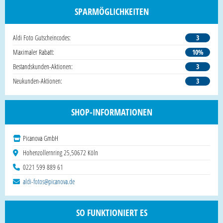
SPARMÖGLICHKEITEN
Aldi Foto Gutscheincodes:
3
Maximaler Rabatt:
10%
Bestandskunden-Aktionen:
3
Neukunden-Aktionen:
3
SHOP-INFORMATIONEN
Picanova GmbH
Hohenzollernring 25,50672 Köln
0221 599 889 61
aldi-fotos@picanova.de
SO FUNKTIONIERT ES