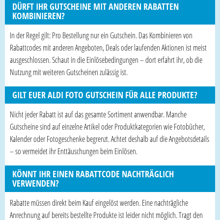
DÜRFT IHR GUTSCHEINE MIT ANDEREN RABATTEN
KOMBINIEREN?
In der Regel gilt: Pro Bestellung nur ein Gutschein. Das Kombinieren von
Rabattcodes mit anderen Angeboten, Deals oder laufenden Aktionen ist meist
ausgeschlossen. Schaut in die Einlösebedingungen – dort erfahrt ihr, ob die
Nutzung mit weiteren Gutscheinen zulässig ist.
GILT EUER ALDI FOTO GUTSCHEIN FÜR ALLE PRODUKTE?
Nicht jeder Rabatt ist auf das gesamte Sortiment anwendbar. Manche
Gutscheine sind auf einzelne Artikel oder Produktkategorien wie Fotobücher,
Kalender oder Fotogeschenke begrenzt. Achtet deshalb auf die Angebotsdetails
– so vermeidet ihr Enttäuschungen beim Einlösen.
KÖNNT IHR EINEN RABATTCODE NACHTRÄGLICH
VERWENDEN?
Rabatte müssen direkt beim Kauf eingelöst werden. Eine nachträgliche
Anrechnung auf bereits bestellte Produkte ist leider nicht möglich. Tragt den