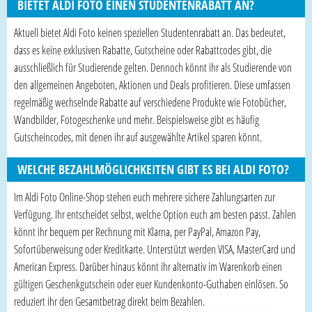
BIETET ALDI FOTO EINEN STUDENTENRABATT AN?
Aktuell bietet Aldi Foto keinen speziellen Studentenrabatt an. Das bedeutet,
dass es keine exklusiven Rabatte, Gutscheine oder Rabattcodes gibt, die
ausschließlich für Studierende gelten. Dennoch könnt ihr als Studierende von
den allgemeinen Angeboten, Aktionen und Deals profitieren. Diese umfassen
regelmäßig wechselnde Rabatte auf verschiedene Produkte wie Fotobücher,
Wandbilder, Fotogeschenke und mehr. Beispielsweise gibt es häufig
Gutscheincodes, mit denen ihr auf ausgewählte Artikel sparen könnt.
WELCHE BEZAHLMÖGLICHKEITEN GIBT ES BEI ALDI FOTO?
Im Aldi Foto Online-Shop stehen euch mehrere sichere Zahlungsarten zur
Verfügung. Ihr entscheidet selbst, welche Option euch am besten passt. Zahlen
könnt ihr bequem per Rechnung mit Klarna, per PayPal, Amazon Pay,
Sofortüberweisung oder Kreditkarte. Unterstützt werden VISA, MasterCard und
American Express. Darüber hinaus könnt ihr alternativ im Warenkorb einen
gültigen Geschenkgutschein oder euer Kundenkonto-Guthaben einlösen. So
reduziert ihr den Gesamtbetrag direkt beim Bezahlen.