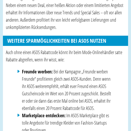
Neben einem neuen Deal, einer heißen Aktion oder einem limitierten Angebot
erhaltet ihr Informationen über neue Trends und Special Sales – oft vor allen
anderen. Außerdem profitiert ihr von leicht verfolgbaren Lieferungen und
unkomplizierten Rücksendungen.
WEITERE SPARMÖGLICHKEITEN BEI ASOS NUTZEN
Auch ohne einen ASOS Rabattcode könnt ihr beim Mode-Onlinehändler satte
Rabatte abgreifen, wenn ihr wisst, wie:
Freunde werben:
Bei der Kampagne „Freunde werben
Freunde“ profitieren gleich zwei ASOS-Kunden. Denn wenn
ihr ASOS weiterempfehlt, erhält euer Freund einen ASOS
Gutscheincode im Wert von 20 Prozent zugeschickt. Bestellt
er oder sie dann das erste Mal online bei ASOS, erhaltet ihr
ebenfalls einen 20 Prozent Rabattcode für ASOS.
Marketplace entdecken:
Im ASOS Marketplace gibt es
tolle Angebote für trendige Kleider von Fashion-Startups
oder Boutiquen.