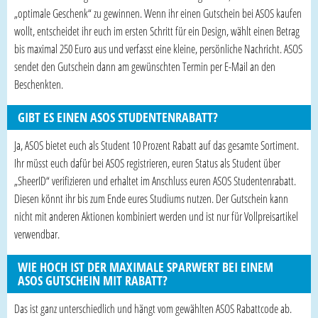
„optimale Geschenk“ zu gewinnen. Wenn ihr einen Gutschein bei ASOS kaufen
wollt, entscheidet ihr euch im ersten Schritt für ein Design, wählt einen Betrag
bis maximal 250 Euro aus und verfasst eine kleine, persönliche Nachricht. ASOS
sendet den Gutschein dann am gewünschten Termin per E-Mail an den
Beschenkten.
GIBT ES EINEN ASOS STUDENTENRABATT?
Ja, ASOS bietet euch als Student 10 Prozent Rabatt auf das gesamte Sortiment.
Ihr müsst euch dafür bei ASOS registrieren, euren Status als Student über
„SheerID“ verifizieren und erhaltet im Anschluss euren ASOS Studentenrabatt.
Diesen könnt ihr bis zum Ende eures Studiums nutzen. Der Gutschein kann
nicht mit anderen Aktionen kombiniert werden und ist nur für Vollpreisartikel
verwendbar.
WIE HOCH IST DER MAXIMALE SPARWERT BEI EINEM
ASOS GUTSCHEIN MIT RABATT?
Das ist ganz unterschiedlich und hängt vom gewählten ASOS Rabattcode ab.