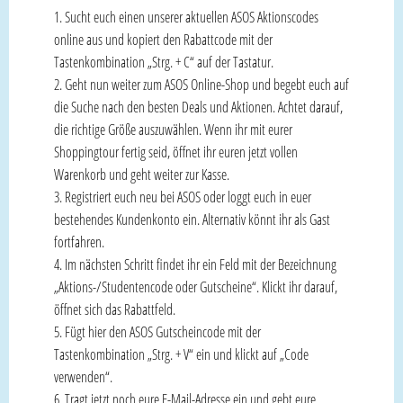
Sucht euch einen unserer aktuellen ASOS Aktionscodes
online aus und kopiert den Rabattcode mit der
Tastenkombination „Strg. + C“ auf der Tastatur.
Geht nun weiter zum ASOS Online-Shop und begebt euch auf
die Suche nach den besten Deals und Aktionen. Achtet darauf,
die richtige Größe auszuwählen. Wenn ihr mit eurer
Shoppingtour fertig seid, öffnet ihr euren jetzt vollen
Warenkorb und geht weiter zur Kasse.
Registriert euch neu bei ASOS oder loggt euch in euer
bestehendes Kundenkonto ein. Alternativ könnt ihr als Gast
fortfahren.
Im nächsten Schritt findet ihr ein Feld mit der Bezeichnung
„Aktions-/Studentencode oder Gutscheine“. Klickt ihr darauf,
öffnet sich das Rabattfeld.
Fügt hier den ASOS Gutscheincode mit der
Tastenkombination „Strg. + V“ ein und klickt auf „Code
verwenden“.
Tragt jetzt noch eure E-Mail-Adresse ein und gebt eure