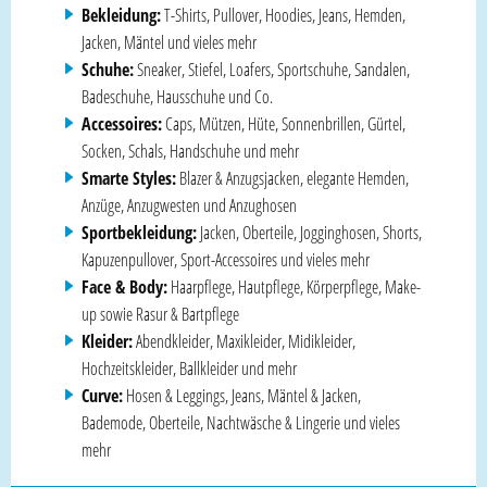
Bekleidung:
T-Shirts, Pullover, Hoodies, Jeans, Hemden,
Jacken, Mäntel und vieles mehr
Schuhe:
Sneaker, Stiefel, Loafers, Sportschuhe, Sandalen,
Badeschuhe, Hausschuhe und Co.
Accessoires:
Caps, Mützen, Hüte, Sonnenbrillen, Gürtel,
Socken, Schals, Handschuhe und mehr
Smarte Styles:
Blazer & Anzugsjacken, elegante Hemden,
Anzüge, Anzugwesten und Anzughosen
Sportbekleidung:
Jacken, Oberteile, Jogginghosen, Shorts,
Kapuzenpullover, Sport-Accessoires und vieles mehr
Face & Body:
Haarpflege, Hautpflege, Körperpflege, Make-
up sowie Rasur & Bartpflege
Kleider:
Abendkleider, Maxikleider, Midikleider,
Hochzeitskleider, Ballkleider und mehr
Curve:
Hosen & Leggings, Jeans, Mäntel & Jacken,
Bademode, Oberteile, Nachtwäsche & Lingerie und vieles
mehr