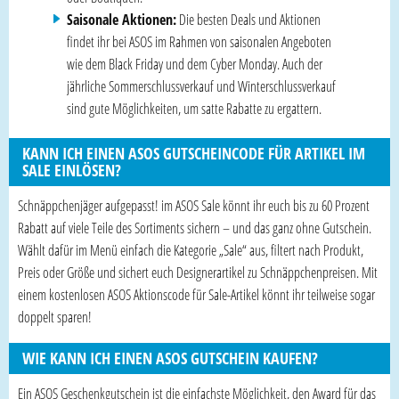
Saisonale Aktionen:
Die besten Deals und Aktionen
findet ihr bei ASOS im Rahmen von saisonalen Angeboten
wie dem Black Friday und dem Cyber Monday. Auch der
jährliche Sommerschlussverkauf und Winterschlussverkauf
sind gute Möglichkeiten, um satte Rabatte zu ergattern.
KANN ICH EINEN ASOS GUTSCHEINCODE FÜR ARTIKEL IM
SALE EINLÖSEN?
Schnäppchenjäger aufgepasst! im ASOS Sale könnt ihr euch bis zu 60 Prozent
Rabatt auf viele Teile des Sortiments sichern – und das ganz ohne Gutschein.
Wählt dafür im Menü einfach die Kategorie „Sale“ aus, filtert nach Produkt,
Preis oder Größe und sichert euch Designerartikel zu Schnäppchenpreisen. Mit
einem kostenlosen ASOS Aktionscode für Sale-Artikel könnt ihr teilweise sogar
doppelt sparen!
WIE KANN ICH EINEN ASOS GUTSCHEIN KAUFEN?
Ein ASOS Geschenkgutschein ist die einfachste Möglichkeit, den Award für das