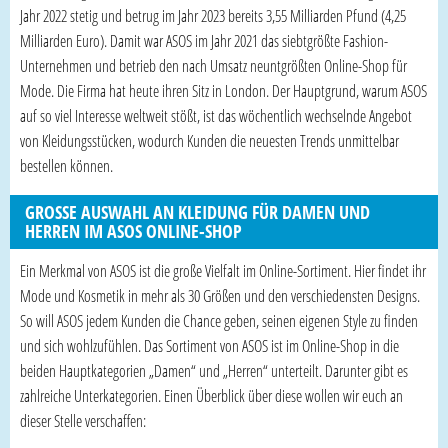
Jahr 2022 stetig und betrug im Jahr 2023 bereits 3,55 Milliarden Pfund (4,25
Milliarden Euro). Damit war ASOS im Jahr 2021 das siebtgrößte Fashion-
Unternehmen und betrieb den nach Umsatz neuntgrößten Online-Shop für
Mode. Die Firma hat heute ihren Sitz in London. Der Hauptgrund, warum ASOS
auf so viel Interesse weltweit stößt, ist das wöchentlich wechselnde Angebot
von Kleidungsstücken, wodurch Kunden die neuesten Trends unmittelbar
bestellen können.
GROSSE AUSWAHL AN KLEIDUNG FÜR DAMEN UND H
ERREN IM ASOS ONLINE-SHOP
Ein Merkmal von ASOS ist die große Vielfalt im Online-Sortiment. Hier findet ihr
Mode und Kosmetik in mehr als 30 Größen und den verschiedensten Designs.
So will ASOS jedem Kunden die Chance geben, seinen eigenen Style zu finden
und sich wohlzufühlen. Das Sortiment von ASOS ist im Online-Shop in die
beiden Hauptkategorien „Damen“ und „Herren“ unterteilt. Darunter gibt es
zahlreiche Unterkategorien. Einen Überblick über diese wollen wir euch an
dieser Stelle verschaffen: