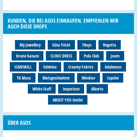
KUNDEN, DIE BEI ASOS EINKAUFEN, EMPFEHLEN WIR
AUCH DIESE SHOPS
My Jewellery
Gina Tricot
7days
Regatta
bruno banani
CLINIC DRESS
Polo Club
Joom
ICANIWILL
Edelnice
Creamy Fabrics
lululemon
TK Maxx
Blutsgeschwister
Windsor
Cupshe
White Stuff
Impericon
Alberto
ABOUT YOU Outlet
ÜBER ASOS