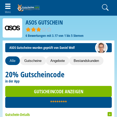
ASOS GUTSCHEIN
6
Bewertungen mit
3.17
von
1
bis
5
Sternen
ASOS Gutscheine wurden geprüft von Daniel Wolf
Alle
Gutscheine
Angebote
Bestandskunden
20% Gutscheincode
in der App
GUTSCHEINCODE ANZEIGEN
********
Gutschein-Details