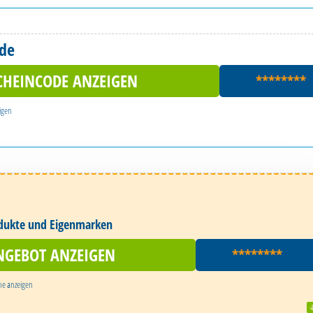
ode
CHEINCODE ANZEIGEN
********
igen
odukte und Eigenmarken
NGEBOT ANZEIGEN
********
ne
anzeigen