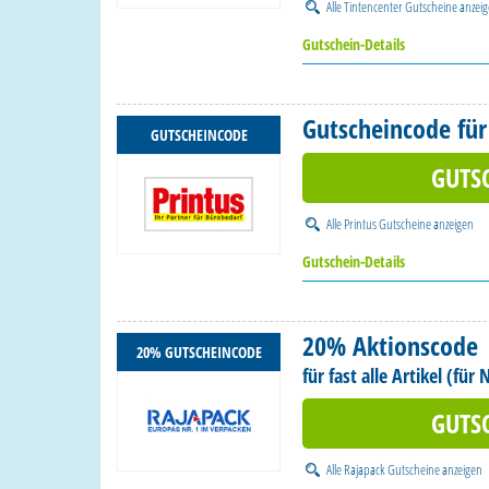
Alle
Tintencenter Gutscheine
anzei
Gutschein-Details
Gutscheincode für
GUTSCHEINCODE
GUTS
Alle
Printus Gutscheine
anzeigen
Gutschein-Details
20% Aktionscode
20% GUTSCHEINCODE
für fast alle Artikel (fü
GUTS
Alle
Rajapack Gutscheine
anzeigen