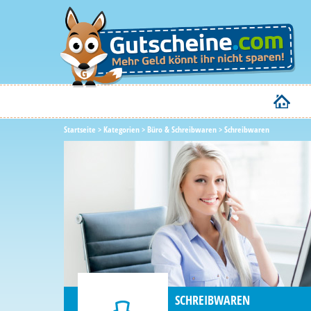
Startseite
>
Kategorien
>
Büro & Schreibwaren
>
Schreibwaren
SCHREIBWAREN