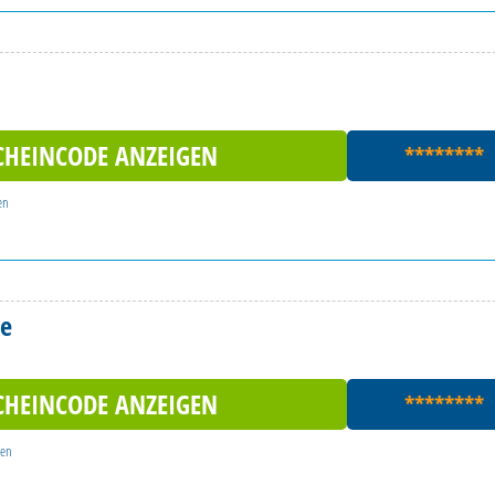
CHEINCODE ANZEIGEN
********
en
de
CHEINCODE ANZEIGEN
********
gen