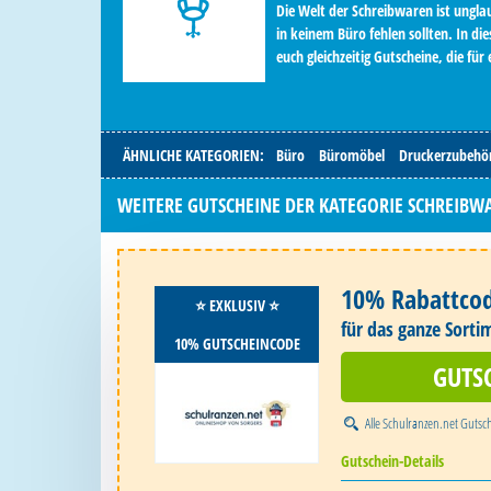
Die Welt der Schreibwaren ist unglaub
in keinem Büro fehlen sollten. In di
euch gleichzeitig Gutscheine, die für
ÄHNLICHE KATEGORIEN:
Büro
Büromöbel
Druckerzubehö
WEITERE GUTSCHEINE DER KATEGORIE SCHREIBW
10% Rabattco
⭐️ EXKLUSIV ⭐️
für das ganze Sorti
10% GUTSCHEINCODE
GUTS
Alle
Schulranzen.net Gutsc
Gutschein-Details