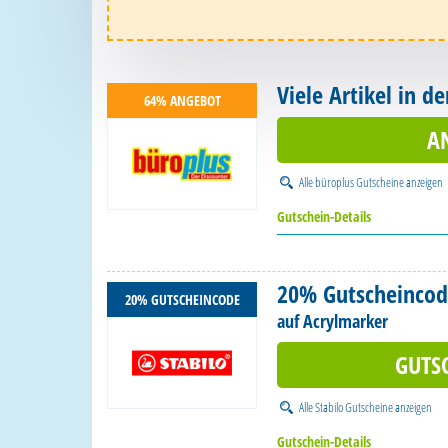
Viele Artikel in 
64% ANGEBOT
A
Alle
büroplus Gutscheine
anzeigen
Gutschein-Details
20% Gutscheinco
20% GUTSCHEINCODE
auf Acrylmarker
GUTS
Alle
Stabilo Gutscheine
anzeigen
Gutschein-Details