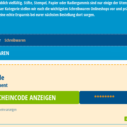
lich vielfältig. Stifte, Stempel, Papier oder Radiergummis sind nur einige der Utens
eser Kategorie stellen wir euch die wichtigsten Schreibwaren Onlineshops vor und pr
 eine echte Ersparnis bei eurer nächsten Bestellung dort sorgen.
r
Schreibwaren
AREN
de
ment
CHEINCODE ANZEIGEN
********
heine
anzeigen