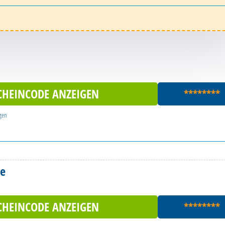
CHEINCODE ANZEIGEN
********
gen
de
CHEINCODE ANZEIGEN
********