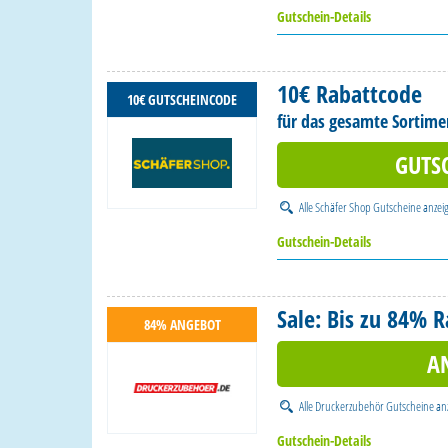
Gutschein-Details
10€ Rabattcode
10€ GUTSCHEINCODE
für das gesamte Sortime
GUTS
Alle
Schäfer Shop Gutscheine
anzei
Gutschein-Details
Sale: Bis zu 84% R
84% ANGEBOT
A
Alle
Druckerzubehör Gutscheine
an
Gutschein-Details