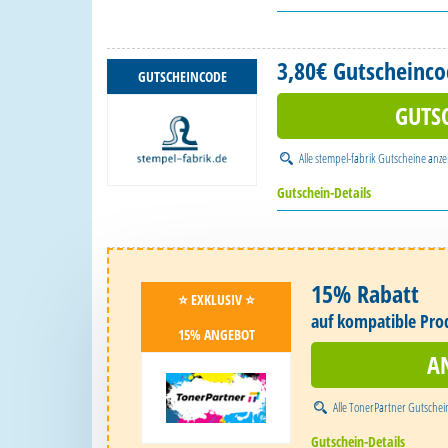
3,80€ Gutscheinc
GUTSCHEINCODE
GUTS
Alle
stempel-fabrik Gutscheine
anze
Gutschein-Details
15% Rabatt
⭐️ EXKLUSIV ⭐️
auf kompatible Pr
15% ANGEBOT
A
Alle
TonerPartner Gutschei
Gutschein-Details