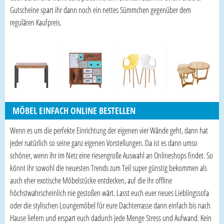
Gutscheine spart ihr dann noch ein nettes Sümmchen gegenüber dem
regulären Kaufpreis.
MÖBEL EINFACH ONLINE BESTELLEN
Wenn es um die perfekte Einrichtung der eigenen vier Wände geht, dann hat
jeder natürlich so seine ganz eigenen Vorstellungen. Da ist es dann umso
schöner, wenn ihr im Netz eine riesengroße Auswahl an Onlineshops findet. So
könnt ihr sowohl die neuesten Trends zum Teil super günstig bekommen als
auch eher exotische Möbelstücke entdecken, auf die ihr offline
höchstwahrscheinlich nie gestoßen wärt. Lasst euch euer neues Lieblingssofa
oder die stylischen Loungemöbel für eure Dachterrasse dann einfach bis nach
Hause liefern und erspart euch dadurch jede Menge Stress und Aufwand. Kein