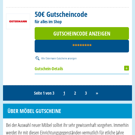
50€ Gutscheincode
für alles im Shop
GUTSCHEINCODE ANZEIGEN
********
Alle
Ostermann Gutscheine
anzeigen
Gutschein-Details
Seite 1 von 3
1
2
3
»
ÜBER MÖBEL GUTSCHEINE
Bei der Auswahl neuer Möbel solltet ihr sehr gewissenhaft vorgehen. Immerhin
werdet ihr mit diesen Einrichtungsgegenständen vermutlich für etliche Jahre