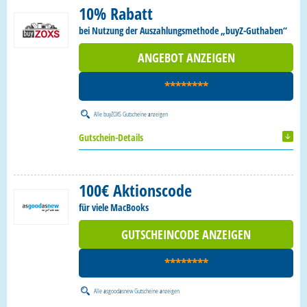
10% Rabatt
bei Nutzung der Auszahlungsmethode „buyZ-Guthaben“
ANGEBOT ANZEIGEN
********
Alle
buyZOXS Gutscheine
anzeigen
Gutschein-Details
100€ Aktionscode
für viele MacBooks
GUTSCHEINCODE ANZEIGEN
********
Alle
asgoodasnew Gutscheine
anzeigen