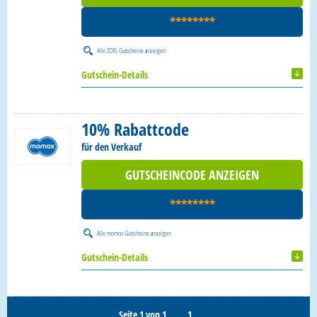
********
Alle
ZOXS Gutscheine
anzeigen
Gutschein-Details
10% Rabattcode
für den Verkauf
GUTSCHEINCODE ANZEIGEN
********
Alle
momox Gutscheine
anzeigen
Gutschein-Details
Seite 1 von 1
1