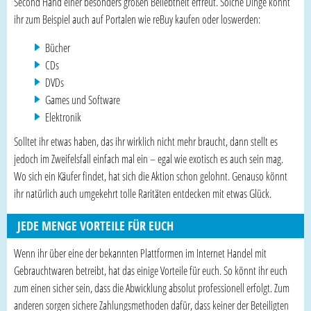
Second Hand einer besonders großen Beliebtheit erfreut. Solche Dinge könnt
ihr zum Beispiel auch auf Portalen wie reBuy kaufen oder loswerden:
Bücher
CDs
DVDs
Games und Software
Elektronik
Solltet ihr etwas haben, das ihr wirklich nicht mehr braucht, dann stellt es
jedoch im Zweifelsfall einfach mal ein – egal wie exotisch es auch sein mag.
Wo sich ein Käufer findet, hat sich die Aktion schon gelohnt. Genauso könnt
ihr natürlich auch umgekehrt tolle Raritäten entdecken mit etwas Glück.
JEDE MENGE VORTEILE FÜR EUCH
Wenn ihr über eine der bekannten Plattformen im Internet Handel mit
Gebrauchtwaren betreibt, hat das einige Vorteile für euch. So könnt ihr euch
zum einen sicher sein, dass die Abwicklung absolut professionell erfolgt. Zum
anderen sorgen sichere Zahlungsmethoden dafür, dass keiner der Beteiligten