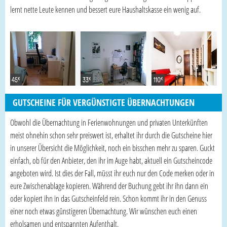
lernt nette Leute kennen und bessert eure Haushaltskasse ein wenig auf.
GUTSCHEINE FÜR VERGÜNSTIGTE ÜBERNACHTUNGEN
Obwohl die Übernachtung in Ferienwohnungen und privaten Unterkünften
meist ohnehin schon sehr preiswert ist, erhaltet ihr durch die Gutscheine hier
in unserer Übersicht die Möglichkeit, noch ein bisschen mehr zu sparen. Guckt
einfach, ob für den Anbieter, den ihr im Auge habt, aktuell ein Gutscheincode
angeboten wird. Ist dies der Fall, müsst ihr euch nur den Code merken oder in
eure Zwischenablage kopieren. Während der Buchung gebt ihr ihn dann ein
oder kopiert ihn in das Gutscheinfeld rein. Schon kommt ihr in den Genuss
einer noch etwas günstigeren Übernachtung. Wir wünschen euch einen
erholsamen und entspannten Aufenthalt.