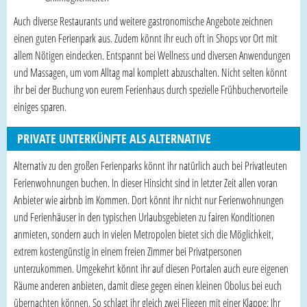
Auch diverse Restaurants und weitere gastronomische Angebote zeichnen
einen guten Ferienpark aus. Zudem könnt ihr euch oft in Shops vor Ort mit
allem Nötigen eindecken. Entspannt bei Wellness und diversen Anwendungen
und Massagen, um vom Alltag mal komplett abzuschalten. Nicht selten könnt
ihr bei der Buchung von eurem Ferienhaus durch spezielle Frühbuchervorteile
einiges sparen.
PRIVATE UNTERKÜNFTE ALS ALTERNATIVE
Alternativ zu den großen Ferienparks könnt ihr natürlich auch bei Privatleuten
Ferienwohnungen buchen. In dieser Hinsicht sind in letzter Zeit allen voran
Anbieter wie airbnb im Kommen. Dort könnt ihr nicht nur Ferienwohnungen
und Ferienhäuser in den typischen Urlaubsgebieten zu fairen Konditionen
anmieten, sondern auch in vielen Metropolen bietet sich die Möglichkeit,
extrem kostengünstig in einem freien Zimmer bei Privatpersonen
unterzukommen. Umgekehrt könnt ihr auf diesen Portalen auch eure eigenen
Räume anderen anbieten, damit diese gegen einen kleinen Obolus bei euch
übernachten können. So schlagt ihr gleich zwei Fliegen mit einer Klappe: Ihr