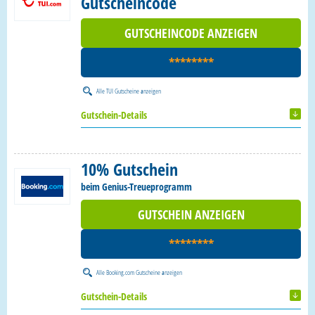
Gutscheincode
GUTSCHEINCODE ANZEIGEN
********
Alle
TUI Gutscheine
anzeigen
Gutschein-Details
10% Gutschein
beim Genius-Treueprogramm
GUTSCHEIN ANZEIGEN
********
Alle
Booking.com Gutscheine
anzeigen
Gutschein-Details