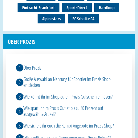
Eintracht Frankfurt
SportsDirect
Hardloop
Alpinestars
FC Schalke 04
ÜBER PROZIS
Über Prozis
Große Auswahl an Nahrung für Sportler im Prozis Shop
entdecken
Wie könnt ihr im Shop euren Prozis Gutschein einlösen?
Wie spart ihr im Prozis Outlet bis zu 40 Prozent auf
ausgewählte Artikel?
Wie sichert ihr euch die Kombi-Angebote im Prozis Shop?
Wie profitiert ihr vom Bonusprogramm „Prozis Points“?