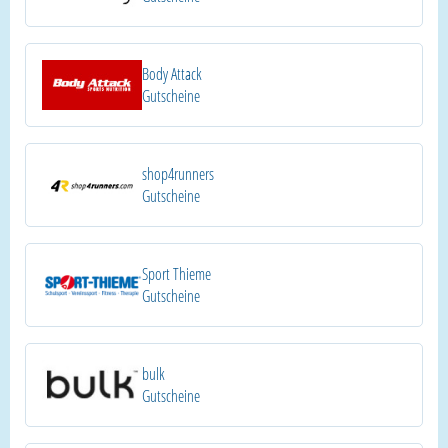
Body Attack
Gutscheine
shop4runners
Gutscheine
Sport Thieme
Gutscheine
bulk
Gutscheine