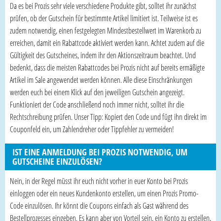
Da es bei Prozis sehr viele verschiedene Produkte gibt, solltet ihr zunächst
prüfen, ob der Gutschein für bestimmte Artikel limitiert ist. Teilweise ist es
zudem notwendig, einen festgelegten Mindestbestellwert im Warenkorb zu
erreichen, damit ein Rabattcode aktiviert werden kann. Achtet zudem auf die
Gültigkeit des Gutscheines, indem ihr den Aktionszeitraum beachtet. Und
bedenkt, dass die meisten Rabattcodes bei Prozis nicht auf bereits ermäßigte
Artikel im Sale angewendet werden können. Alle diese Einschränkungen
werden euch bei einem Klick auf den jeweiligen Gutschein angezeigt.
Funktioniert der Code anschließend noch immer nicht, solltet ihr die
Rechtschreibung prüfen. Unser Tipp: Kopiert den Code und fügt ihn direkt im
Couponfeld ein, um Zahlendreher oder Tippfehler zu vermeiden!
IST EINE ANMELDUNG BEI PROZIS NOTWENDIG, UM
GUTSCHEINE EINZULÖSEN?
Nein, in der Regel müsst ihr euch nicht vorher in euer Konto bei Prozis
einloggen oder ein neues Kundenkonto erstellen, um einen Prozis Promo-
Code einzulösen. Ihr könnt die Coupons einfach als Gast während des
Bestellprozesses eingeben. Es kann aber von Vorteil sein, ein Konto zu erstellen,