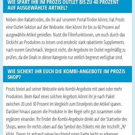
WIE SPART IHR IM PROZIS OUTLET BIS ZU 40 PROZENT
AUF AUSGEWÄHLTE ARTIKEL?
Neben den Rabattcodes, die ihr auf unserem Portal finden könnt, hat Prozis
eine Outlet-Sektion auf der Webseite. Hier könnt ihr bis zu 60 Prozent auf
ausgewählte Artikel genießen. Nutzt die Filterfunktionen, um euch durch das
Dickicht an Produkten zu lotsen und entdeckt stark rabattierte Supplements
nach eurem Geschmack. Vergesst nicht, die Angebote im Outlet regelmäßig zu
prüfen, da die Deals in dieser Kategorie nur zeitlich begrenzt verfügbar sind.
WIE SICHERT IHR EUCH DIE KOMBI-ANGEBOTE IM PROZIS
SHOP?
Prozis bietet auf seiner Webseite viele Kombi-Angebote mit zwei oder mehr
Produkten. Beim Kauf eines solchen Angebots könnt ihr je nach Paket
zwischen 20 und 30 Prozent im Vergleich zum Einzelpreis der Artikel sparen.
Darüber hinaus passen die Produkte in der Regel sehr gut zusammen oder
ergänzen einander. Ihr findet die Kombi-Angebote direkt auf der Startseite des
Shops, wenn ihr rechts oben auf das Symbol des Etiketts mit der Inschrift „%“
klickt. Dieses ist anhand seiner leuchtend roten Farbe leicht zu erkennen.