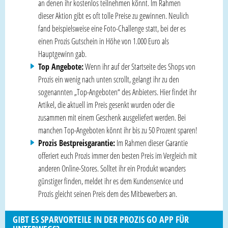
an denen ihr kostenlos teilnehmen könnt. Im Rahmen
dieser Aktion gibt es oft tolle Preise zu gewinnen. Neulich
fand beispielsweise eine Foto-Challenge statt, bei der es
einen Prozis Gutschein in Höhe von 1.000 Euro als
Hauptgewinn gab.
Top Angebote:
Wenn ihr auf der Startseite des Shops von
Prozis ein wenig nach unten scrollt, gelangt ihr zu den
sogenannten „Top-Angeboten“ des Anbieters. Hier findet ihr
Artikel, die aktuell im Preis gesenkt wurden oder die
zusammen mit einem Geschenk ausgeliefert werden. Bei
manchen Top-Angeboten könnt ihr bis zu 50 Prozent sparen!
Prozis Bestpreisgarantie:
Im Rahmen dieser Garantie
offeriert euch Prozis immer den besten Preis im Vergleich mit
anderen Online-Stores. Solltet ihr ein Produkt woanders
günstiger finden, meldet ihr es dem Kundenservice und
Prozis gleicht seinen Preis dem des Mitbewerbers an.
GIBT ES SPARVORTEILE IN DER PROZIS GO APP FÜR