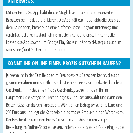
UNTERWEGS?
Mit der Prozis Go App habt ihr die Möglichkeit, überall und jederzeit von den
Rabatten bei Prozis zu profitieren. Die App hält euch über aktuelle Deals auf
dem Laufenden, bietet euch eine einfache Bestellung von unterwegs und
vereinfacht die Kontaktaufnahme mit dem Kundendienst. Ihr könnt die
kostenlose App sowohl im Google Play Store (für Android-User) als auch im
App Store (für iOS-User) herunterladen.
KÖNNT IHR ONLINE EINEN PROZIS GUTSCHEIN KAUFEN?
Ja, wenn ihr in der Familie oder im Freundeskreis Personen kennt, die sich
gesund ernähren und sportlich sind, ist eine Prozis Geschenkkarte das ideale
Geschenk. Ihr findet einen Prozis Geschenkgutschein, indem ihr im
Hauptmenü die Kategorie „Technologie & Zuhause“ auswählt und dann den
Reiter „Geschenkkarten“ ansteuert. Wählt einen Betrag zwischen 5 Euro und
250 Euro aus und legt die Karte wie ein normales Produkt in den Warenkorb.
Der Beschenkte kann den Prozis Gutschein zum Ausdrucken auf jede
Bestellung im Online-Shop einsetzen, indem er oder sie den Code eingibt, der