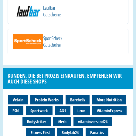
Laufbar
Gutscheine
SportScheck
Gutscheine
KUNDEN, DIE BEI PROZIS EINKAUFEN, EMPFEHLEN WIR
AUCH DIESE SHOPS
Vetain
Protein Works
Barebells
More Nutrition
ESN
Sportwerk
AG1
i-run
VitaminExpress
Bodystriker
iHerb
vitaminversand24
Fitness First
Bodylab24
Fanatics