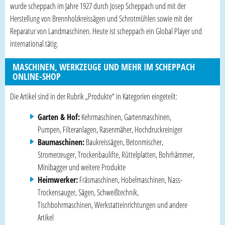
wurde scheppach im Jahre 1927 durch Josep Scheppach und mit der
Herstellung von Brennholzkreissägen und Schrotmühlen sowie mit der
Reparatur von Landmaschinen. Heute ist scheppach ein Global Player und
international tätig.
MASCHINEN, WERKZEUGE UND MEHR IM SCHEPPACH
ONLINE-SHOP
Die Artikel sind in der Rubrik „Produkte“ in Kategorien eingeteilt:
Garten & Hof:
Kehrmaschinen, Gartenmaschinen,
Pumpen, Filteranlagen, Rasenmäher, Hochdruckreiniger
Baumaschinen:
Baukreissägen, Betonmischer,
Stromerzeuger, Trockenbaulifte, Rüttelplatten, Bohrhämmer,
Minibagger und weitere Produkte
Heimwerker:
Fräsmaschinen, Hobelmaschinen, Nass-
Trockensauger, Sägen, Schweißtechnik,
Tischbohrmaschinen, Werkstatteinrichtungen und andere
Artikel