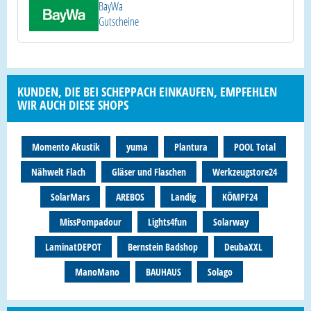
BayWa
Gutscheine
KUNDEN, DIE BEI SCHEPPACH EINKAUFEN, EMPFEHLEN
WIR AUCH DIESE SHOPS
Momento Akustik
yuma
Plantura
POOL Total
Nähwelt Flach
Gläser und Flaschen
Werkzeugstore24
SolarMars
AREBOS
Landig
KÖMPF24
MissPompadour
Lights4fun
Solarway
LaminatDEPOT
Bernstein Badshop
DeubaXXL
ManoMano
BAUHAUS
Solago