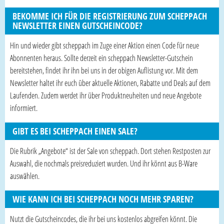
BEKOMME ICH FÜR DIE REGISTRIERUNG ZUM SCHEPPACH
NEWSLETTER EINEN GUTSCHEINCODE?
Hin und wieder gibt scheppach im Zuge einer Aktion einen Code für neue
Abonnenten heraus. Sollte derzeit ein scheppach Newsletter-Gutschein
bereitstehen, findet ihr ihn bei uns in der obigen Auflistung vor. Mit dem
Newsletter haltet ihr euch über aktuelle Aktionen, Rabatte und Deals auf dem
Laufenden. Zudem werdet ihr über Produktneuheiten und neue Angebote
informiert.
GIBT ES BEI SCHEPPACH EINEN SALE?
Die Rubrik „Angebote“ ist der Sale von scheppach. Dort stehen Restposten zur
Auswahl, die nochmals preisreduziert wurden. Und ihr könnt aus B-Ware
auswählen.
WIE KANN ICH BEI SCHEPPACH NOCH MEHR SPAREN?
Nutzt die Gutscheincodes, die ihr bei uns kostenlos abgreifen könnt. Die