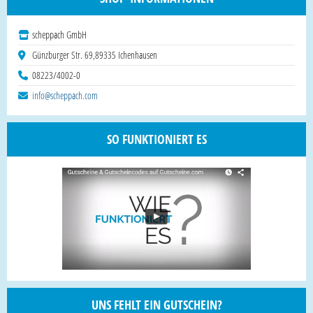
scheppach GmbH
Günzburger Str. 69,89335 Ichenhausen
08223/4002-0
info@scheppach.com
SO FUNKTIONIERT ES
UNS FEHLT EIN GUTSCHEIN?