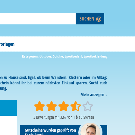
vorlagen
Kategorien:
Outdoor
,
Schuhe
,
Sportbedarf
,
Sportbekleidung
n zu Hause sind. Egal, ob beim Wandern, Klettern oder im Alltag:
schein könnt ihr bei eurem nächsten Einkauf sparen. Sucht euch
lung.
Mehr anzeigen
3
Bewertungen mit
3.67
von
1
bis
5
Sternen
Gutscheine wurden geprüft von
Tanja Stark