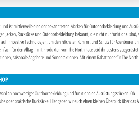
t und ist mittlerweile eine der bekanntesten Marken für Outdoorbekleidung und Ausrü
gen Jacken, Rucksäcke und Outdoorbekleidung bekannt, die nicht nur funktional sind,
t auf innovative Technologien, um den höchsten Komfort und Schutz für Abenteurer u
infach für den Alltag – mit Produkten von The North Face seid ihr bestens ausgerüstet
ektionen, saisonale Angebote und Sonderaktionen. Mit einem Rabattcode für The North
HOP
uswahl an hochwertiger Outdoorbekleidung und funktionalen Ausrüstungsstücken. Ob
he oder praktische Rucksäcke. Hier geben wir euch einen kleinen Überblick über das 