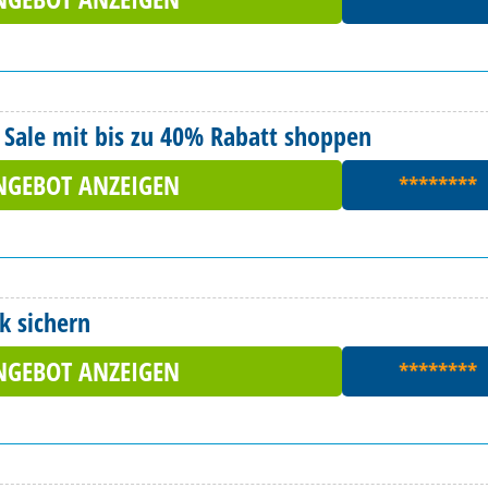
 Sale mit bis zu 40% Rabatt shoppen
NGEBOT ANZEIGEN
********
k sichern
NGEBOT ANZEIGEN
********