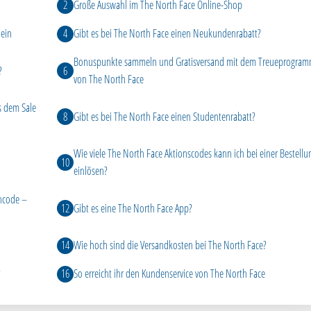
Große Auswahl im The North Face Online-Shop
 ein
Gibt es bei The North Face einen Neukundenrabatt?
Bonuspunkte sammeln und Gratisversand mit dem Treueprogra
?
von The North Face
us dem Sale
Gibt es bei The North Face einen Studentenrabatt?
Wie viele The North Face Aktionscodes kann ich bei einer Bestellu
einlösen?
ncode –
Gibt es eine The North Face App?
Wie hoch sind die Versandkosten bei The North Face?
?
So erreicht ihr den Kundenservice von The North Face