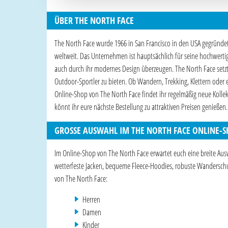
ÜBER THE NORTH FACE
The North Face wurde 1966 in San Francisco in den USA gegründe
weltweit. Das Unternehmen ist hauptsächlich für seine hochwerti
auch durch ihr modernes Design überzeugen. The North Face setz
Outdoor-Sportler zu bieten. Ob Wandern, Trekking, Klettern oder e
Online-Shop von The North Face findet ihr regelmäßig neue Koll
könnt ihr eure nächste Bestellung zu attraktiven Preisen genießen.
GROSSE AUSWAHL IM THE NORTH FACE ONLINE-S
Im Online-Shop von The North Face erwartet euch eine breite A
wetterfeste Jacken, bequeme Fleece-Hoodies, robuste Wanderschu
von The North Face:
Herren
Damen
Kinder