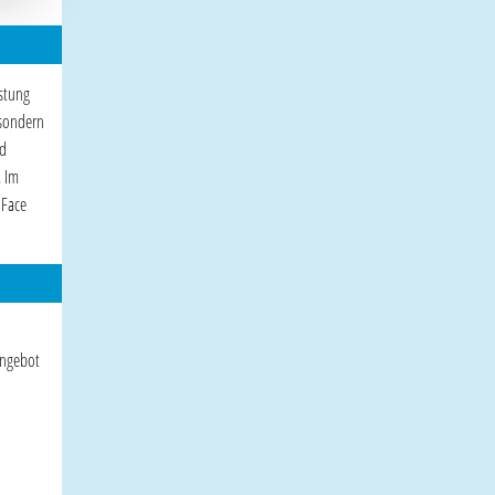
stung
 sondern
nd
. Im
 Face
Angebot