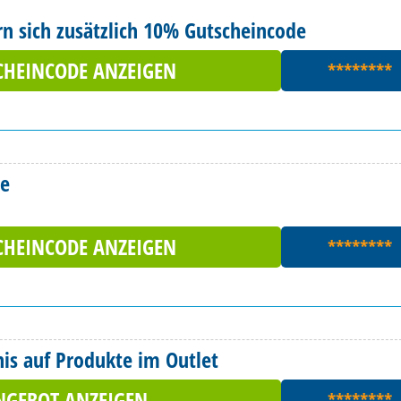
rn sich zusätzlich 10% Gutscheincode
CHEINCODE ANZEIGEN
********
de
CHEINCODE ANZEIGEN
********
nis auf Produkte im Outlet
NGEBOT ANZEIGEN
********