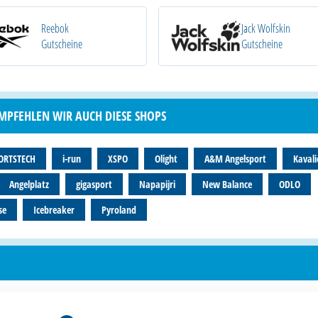
Reebok
Jack Wolfskin
Gutscheine
Gutscheine
EMPFEHLEN WIR AUCH DIESE SHOPS
ORTSTECH
i-run
XSPO
Olight
A&M Angelsport
Kavali
Angelplatz
gigasport
Napapijri
New Balance
ODLO
se
Icebreaker
Pyroland