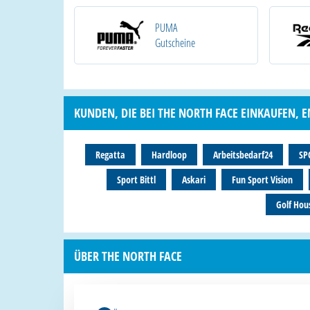
PUMA
Gutscheine
KUNDEN, DIE BEI THE NORTH FACE EINKAUFEN, 
Regatta
Hardloop
Arbeitsbedarf24
SP
Sport Bittl
Askari
Fun Sport Vision
Golf Hou
ÜBER THE NORTH FACE