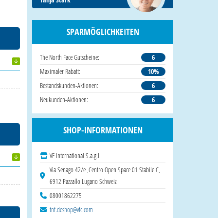
SPARMÖGLICHKEITEN
The North Face Gutscheine:
6
Maximaler Rabatt:
10%
Bestandskunden-Aktionen:
6
Neukunden-Aktionen:
6
SHOP-INFORMATIONEN
VF International S.a.g.l.
Via Senago 42/e ,Centro Open Space 01 Stabile C,
6912 Pazzallo Lugano Schweiz
08001862275
tnf.deshop@vfc.com