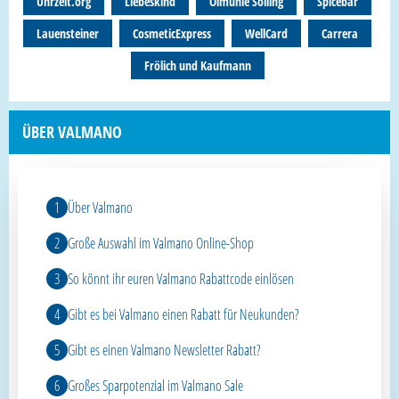
Uhrzeit.org
Liebeskind
Ölmühle Solling
Spicebar
Lauensteiner
CosmeticExpress
WellCard
Carrera
Frölich und Kaufmann
ÜBER VALMANO
Über Valmano
Große Auswahl im Valmano Online-Shop
So könnt ihr euren Valmano Rabattcode einlösen
Gibt es bei Valmano einen Rabatt für Neukunden?
Gibt es einen Valmano Newsletter Rabatt?
Großes Sparpotenzial im Valmano Sale