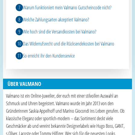
Warum funktioniert mein Valmano Gutscheincode nicht?
Welche Zahlungsarten akzeptiert Valmano?
Wie hoch sind die Versandkosten bei Valmano?
Das Widerrufsrecht und die Rücksendekosten bei Valmano
So erreicht ihr den Kundenservice
ÜBER VALMANO
Valmano ist ein Online-Juwelier, der euch mit einer stilvollen Auswahl an
Schmuck und Uhren begeistert. Valmano wurde im Jahr 2013 von den
Gründerinnen Saskia Appelhoff und Marino Giocondi ins Leben gerufen. Ob
klassische Eleganz oder sportlich-modern – das Sortiment deckt viele
Geschmäcker ab und vereint bekannte Designerlabels wie Hugo Boss, GANT,
s.Oliver, Lacoste oder Tommy Hilfiger. Wer sich für die neuesten Looks