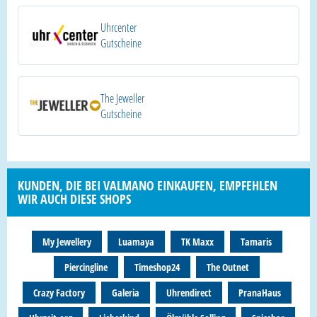
Uhrcenter
Gutscheine
The Jeweller
Gutscheine
KUNDEN, DIE BEI VALMANO EINKAUFEN, EMPFEHLEN
WIR AUCH DIESE SHOPS
My Jewellery
Luamaya
TK Maxx
Tamaris
Piercingline
Timeshop24
The Outnet
Crazy Factory
Galeria
Uhrendirect
PranaHaus