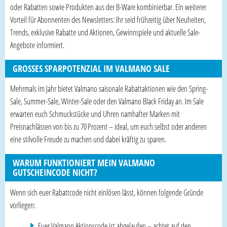
oder Rabatten sowie Produkten aus der B-Ware kombinierbar. Ein weiterer
Vorteil für Abonnenten des Newsletters: Ihr seid frühzeitig über Neuheiten,
Trends, exklusive Rabatte und Aktionen, Gewinnspiele und aktuelle Sale-
Angebote informiert.
GROSSES SPARPOTENZIAL IM VALMANO SALE
Mehrmals im Jahr bietet Valmano saisonale Rabattaktionen wie den Spring-
Sale, Summer-Sale, Winter-Sale oder den Valmano Black Friday an. Im Sale
erwarten euch Schmuckstücke und Uhren namhafter Marken mit
Preisnachlässen von bis zu 70 Prozent – ideal, um euch selbst oder anderen
eine stilvolle Freude zu machen und dabei kräftig zu sparen.
WARUM FUNKTIONIERT MEIN VALMANO
GUTSCHEINCODE NICHT?
Wenn sich euer Rabattcode nicht einlösen lässt, können folgende Gründe
vorliegen:
Euer Valmano Aktionscode ist abgelaufen – achtet auf den