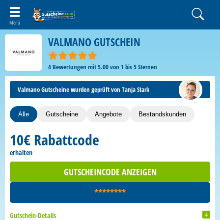
VALMANO GUTSCHEIN
4
Bewertungen mit
5.00
von
1
bis
5
Sternen
Valmano Gutscheine wurden geprüft von Tanja Stark
Alle
Gutscheine
Angebote
Bestandskunden
10€ Rabattcode
erhalten
GUTSCHEINCODE ANZEIGEN
********
Gutschein-Details