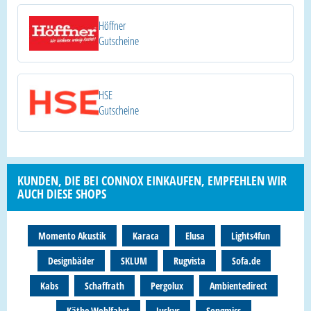
Höffner
Gutscheine
HSE
Gutscheine
KUNDEN, DIE BEI CONNOX EINKAUFEN, EMPFEHLEN WIR
AUCH DIESE SHOPS
Momento Akustik
Karaca
Elusa
Lights4fun
Designbäder
SKLUM
Rugvista
Sofa.de
Kabs
Schaffrath
Pergolux
Ambientedirect
Käthe Wohlfahrt
Juskys
Songmics