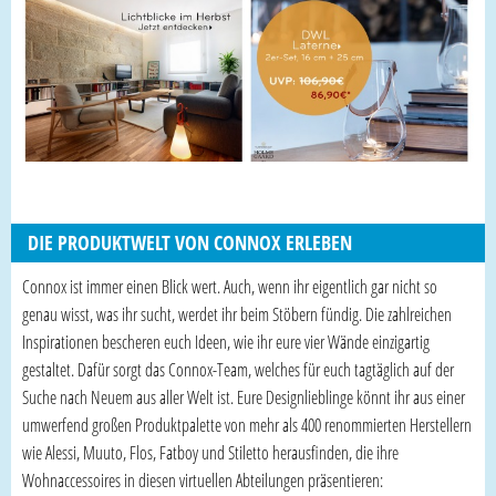
DIE PRODUKTWELT VON CONNOX ERLEBEN
Connox ist immer einen Blick wert. Auch, wenn ihr eigentlich gar nicht so
genau wisst, was ihr sucht, werdet ihr beim Stöbern fündig. Die zahlreichen
Inspirationen bescheren euch Ideen, wie ihr eure vier Wände einzigartig
gestaltet. Dafür sorgt das Connox-Team, welches für euch tagtäglich auf der
Suche nach Neuem aus aller Welt ist. Eure Designlieblinge könnt ihr aus einer
umwerfend großen Produktpalette von mehr als 400 renommierten Herstellern
wie Alessi, Muuto, Flos, Fatboy und Stiletto herausfinden, die ihre
Wohnaccessoires in diesen virtuellen Abteilungen präsentieren: