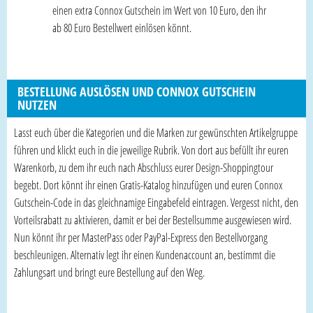
einen extra Connox Gutschein im Wert von 10 Euro, den ihr
ab 80 Euro Bestellwert einlösen könnt.
BESTELLUNG AUSLÖSEN UND CONNOX GUTSCHEIN
NUTZEN
Lasst euch über die Kategorien und die Marken zur gewünschten Artikelgruppe
führen und klickt euch in die jeweilige Rubrik. Von dort aus befüllt ihr euren
Warenkorb, zu dem ihr euch nach Abschluss eurer Design-Shoppingtour
begebt. Dort könnt ihr einen Gratis-Katalog hinzufügen und euren Connox
Gutschein-Code in das gleichnamige Eingabefeld eintragen. Vergesst nicht, den
Vorteilsrabatt zu aktivieren, damit er bei der Bestellsumme ausgewiesen wird.
Nun könnt ihr per MasterPass oder PayPal-Express den Bestellvorgang
beschleunigen. Alternativ legt ihr einen Kundenaccount an, bestimmt die
Zahlungsart und bringt eure Bestellung auf den Weg.