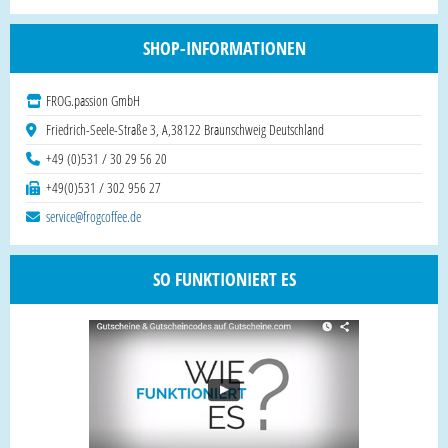
SHOP-INFORMATIONEN
FROG.passion GmbH
Friedrich-Seele-Straße 3, A,38122 Braunschweig Deutschland
+49 (0)531 / 30 29 56 20
+49(0)531 / 302 956 27
service@frogcoffee.de
SO FUNKTIONIERT ES