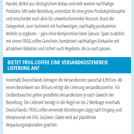
Handel, Artikel aus ökologischem Anbau und viele weitere nachhaltige
Produkte. Mit jeder Bestellung unterstützt ihr eine grüne Produktphilosophie
und entscheidet euch aktiv für umweltschonenden Konsum. Nutzt die
Gelegenheit, euer Sortiment mit hochwertigen, nachhaltig produzierten
Artikeln zu ergänzen – ganz ohne Kompromisse beim Genuss. Spart zusätzlich
mit einem FROG.coffee Gutschein, kombiniert nachhaltiges Einkaufen mit
attraktiven Rabatten und sichert euch Angebote, die zu euch passen.
BIETET FROG.COFFEE EINE VERSANDKOSTENFREIE
LIEFERUNG AN?
Innerhalb Deutschlands betragen die Versandkosten pauschal 4,99 Euro. Ab
einem Bestellwert von 49 Euro erfolgt die Lieferung versandkostenfrei. Für
Großverbraucher gelten gestaffelte Versandkosten je nach Gewicht der
Bestellung. Die Lieferzeit beträgt in der Regel ein bis 2 Werktage innerhalb
Deutschlands. FROG.coffee versendet Bestellungen zügig nach Eingang und
klimaneutral mit DHL GoGreen. Dabei wird auf plastikfreie
Verpackungsmaterialien geachtet.