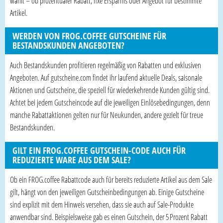
wählt – ob prozentualer Rabatt, fixe Ersparnis oder Angebot für bestimmte
Artikel.
WERDEN VON FROG.COFFEE GUTSCHEINE FÜR
BESTANDSKUNDEN ANGEBOTEN?
Auch Bestandskunden profitieren regelmäßig von Rabatten und exklusiven
Angeboten. Auf gutscheine.com findet ihr laufend aktuelle Deals, saisonale
Aktionen und Gutscheine, die speziell für wiederkehrende Kunden gültig sind.
Achtet bei jedem Gutscheincode auf die jeweiligen Einlösebedingungen, denn
manche Rabattaktionen gelten nur für Neukunden, andere gezielt für treue
Bestandskunden.
GILT EIN FROG.COFFEE GUTSCHEIN-CODE AUCH FÜR
REDUZIERTE WARE AUS DEM SALE?
Ob ein FROG.coffee Rabattcode auch für bereits reduzierte Artikel aus dem Sale
gilt, hängt von den jeweiligen Gutscheinbedingungen ab. Einige Gutscheine
sind explizit mit dem Hinweis versehen, dass sie auch auf Sale-Produkte
anwendbar sind. Beispielsweise gab es einen Gutschein, der 5 Prozent Rabatt