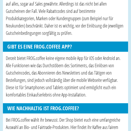
auf alles, sogar auf Sales gewährte. Allerdings ist das nicht bei allen
Gutscheinen der Fall. Viele Rabattcodes sind auf bestimmte
Produktkategorien, Marken oder Kundengruppen (zum Beispiel nur für
Neukunden) beschränkt. Daher ist es wichtig, vor der Einlösung die jeweiligen
Gutscheinbedingungen sorgfältig zu prüfen.
GIBT ES EINE FROG.COFFEE APP?
Derzeit bietet FROG.coffee keine eigene mobile App für iOS oder Android an.
Alle Funktionen wie das Durchstöbern des Sortiments, das Einlösen von
Gutscheincodes, das Abonnieren des Newsletters und das Tätigen von
Bestellungen, sind jedoch vollständig über die mobile Webseite verfügbar.
Diese ist für Smartphones und Tablets optimiert und ermöglicht euch ein
komfortables Einkaufserlebnis ohne App-Installation.
WIE NACHHALTIG IST FROG.COFFEE?
Bei FROG.coffee wählt ihr bewusst. Der Shop bietet euch eine umfangreiche
Auswahl an Bio- und Fairtrade-Produkten. Hier findet ihr Kaffee aus fairem