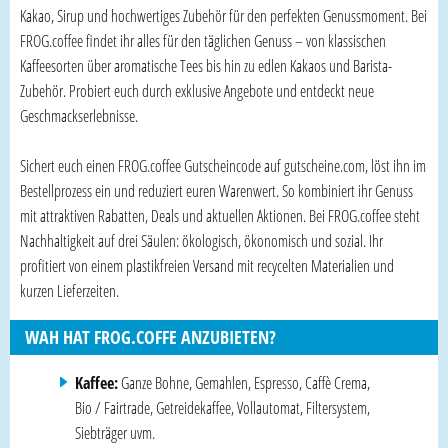
Kakao, Sirup und hochwertiges Zubehör für den perfekten Genussmoment. Bei
FROG.coffee findet ihr alles für den täglichen Genuss – von klassischen
Kaffeesorten über aromatische Tees bis hin zu edlen Kakaos und Barista-
Zubehör. Probiert euch durch exklusive Angebote und entdeckt neue
Geschmackserlebnisse.
Sichert euch einen FROG.coffee Gutscheincode auf gutscheine.com, löst ihn im
Bestellprozess ein und reduziert euren Warenwert. So kombiniert ihr Genuss
mit attraktiven Rabatten, Deals und aktuellen Aktionen. Bei FROG.coffee steht
Nachhaltigkeit auf drei Säulen: ökologisch, ökonomisch und sozial. Ihr
profitiert von einem plastikfreien Versand mit recycelten Materialien und
kurzen Lieferzeiten.
WAH HAT FROG.COFFE ANZUBIETEN?
Kaffee:
Ganze Bohne, Gemahlen, Espresso, Caffè Crema,
Bio / Fairtrade, Getreidekaffee, Vollautomat, Filtersystem,
Siebträger uvm.