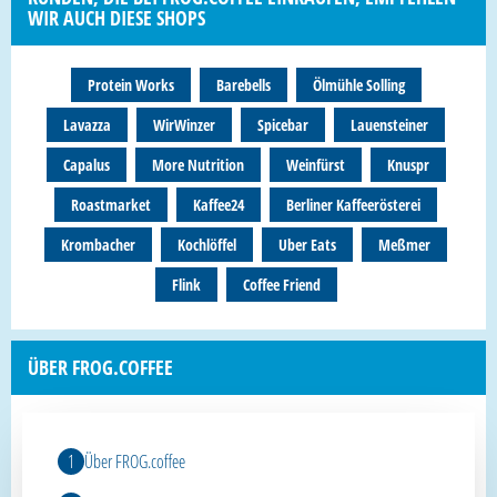
WIR AUCH DIESE SHOPS
Protein Works
Barebells
Ölmühle Solling
Lavazza
WirWinzer
Spicebar
Lauensteiner
Capalus
More Nutrition
Weinfürst
Knuspr
Roastmarket
Kaffee24
Berliner Kaffeerösterei
Krombacher
Kochlöffel
Uber Eats
Meßmer
Flink
Coffee Friend
ÜBER FROG.COFFEE
Über FROG.coffee