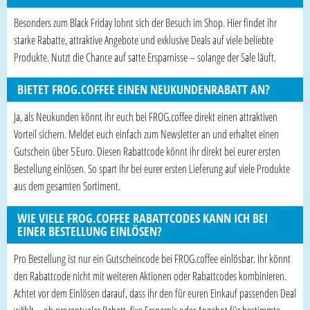
Besonders zum Black Friday lohnt sich der Besuch im Shop. Hier findet ihr
starke Rabatte, attraktive Angebote und exklusive Deals auf viele beliebte
Produkte. Nutzt die Chance auf satte Ersparnisse – solange der Sale läuft.
BIETET FROG.COFFEE EINEN NEUKUNDENRABATT AN?
Ja, als Neukunden könnt ihr euch bei FROG.coffee direkt einen attraktiven
Vorteil sichern. Meldet euch einfach zum Newsletter an und erhaltet einen
Gutschein über 5 Euro. Diesen Rabattcode könnt ihr direkt bei eurer ersten
Bestellung einlösen. So spart ihr bei eurer ersten Lieferung auf viele Produkte
aus dem gesamten Sortiment.
WIE VIELE FROG.COFFEE RABATTCODES KANN ICH BEI
EINER BESTELLUNG EINLÖSEN?
Pro Bestellung ist nur ein Gutscheincode bei FROG.coffee einlösbar. Ihr könnt
den Rabattcode nicht mit weiteren Aktionen oder Rabattcodes kombinieren.
Achtet vor dem Einlösen darauf, dass ihr den für euren Einkauf passenden Deal