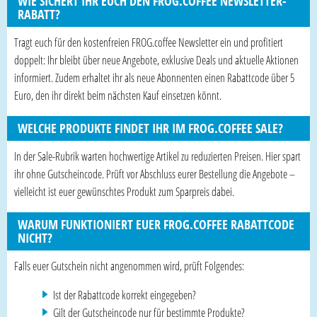
WIE SICHERT IHR EUCH DEN FROG.COFFEE NEWSLETTER-
RABATT?
Tragt euch für den kostenfreien FROG.coffee Newsletter ein und profitiert
doppelt: Ihr bleibt über neue Angebote, exklusive Deals und aktuelle Aktionen
informiert. Zudem erhaltet ihr als neue Abonnenten einen Rabattcode über 5
Euro, den ihr direkt beim nächsten Kauf einsetzen könnt.
WELCHE PRODUKTE FINDET IHR IM FROG.COFFEE SALE?
In der Sale-Rubrik warten hochwertige Artikel zu reduzierten Preisen. Hier spart
ihr ohne Gutscheincode. Prüft vor Abschluss eurer Bestellung die Angebote –
vielleicht ist euer gewünschtes Produkt zum Sparpreis dabei.
WARUM FUNKTIONIERT EUER FROG.COFFEE RABATTCODE
NICHT?
Falls euer Gutschein nicht angenommen wird, prüft Folgendes:
Ist der Rabattcode korrekt eingegeben?
Gilt der Gutscheincode nur für bestimmte Produkte?