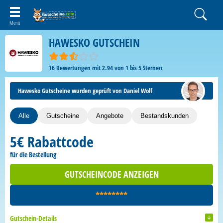
HAWESKO GUTSCHEIN
16
Bewertungen mit
2.94
von
1
bis
5
Sternen
Hawesko Gutscheine wurden geprüft von Daniel Wolf
Alle
Gutscheine
Angebote
Bestandskunden
5€ Rabattcode
für die Bestellung
GUTSCHEINCODE ANZEIGEN
********
Gutschein-Details