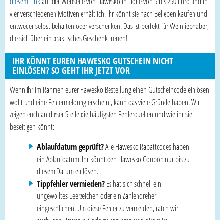
diesem Link
auf der Webseite von Hawesko in Höhe von 5 bis 250 Euro und in
vier verschiedenen Motiven erhältlich. Ihr könnt sie nach Belieben kaufen und
entweder selbst behalten oder verschenken. Das ist perfekt für Weinliebhaber,
die sich über ein praktisches Geschenk freuen!
IHR KÖNNT EUREN HAWESKO GUTSCHEIN NICHT
EINLÖSEN? SO GEHT IHR JETZT VOR
Wenn ihr im Rahmen eurer Hawesko Bestellung einen Gutscheincode einlösen
wollt und eine Fehlermeldung erscheint, kann das viele Gründe haben. Wir
zeigen euch an dieser Stelle die häufigsten Fehlerquellen und wie ihr sie
beseitigen könnt:
Ablaufdatum geprüft?
Alle Hawesko Rabattcodes haben
ein Ablaufdatum. Ihr könnt den Hawesko Coupon nur bis zu
diesem Datum einlösen.
Tippfehler vermieden?
Es hat sich schnell ein
ungewolltes Leerzeichen oder ein Zahlendreher
eingeschlichen. Um diese Fehler zu vermeiden, raten wir