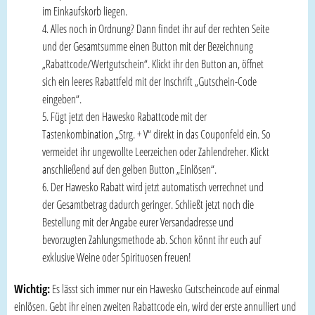
im Einkaufskorb liegen.
Alles noch in Ordnung? Dann findet ihr auf der rechten Seite
und der Gesamtsumme einen Button mit der Bezeichnung
„Rabattcode/Wertgutschein“. Klickt ihr den Button an, öffnet
sich ein leeres Rabattfeld mit der Inschrift „Gutschein-Code
eingeben“.
Fügt jetzt den Hawesko Rabattcode mit der
Tastenkombination „Strg. + V“ direkt in das Couponfeld ein. So
vermeidet ihr ungewollte Leerzeichen oder Zahlendreher. Klickt
anschließend auf den gelben Button „Einlösen“.
Der Hawesko Rabatt wird jetzt automatisch verrechnet und
der Gesamtbetrag dadurch geringer. Schließt jetzt noch die
Bestellung mit der Angabe eurer Versandadresse und
bevorzugten Zahlungsmethode ab. Schon könnt ihr euch auf
exklusive Weine oder Spirituosen freuen!
Wichtig:
Es lässt sich immer nur ein Hawesko Gutscheincode auf einmal
einlösen. Gebt ihr einen zweiten Rabattcode ein, wird der erste annulliert und