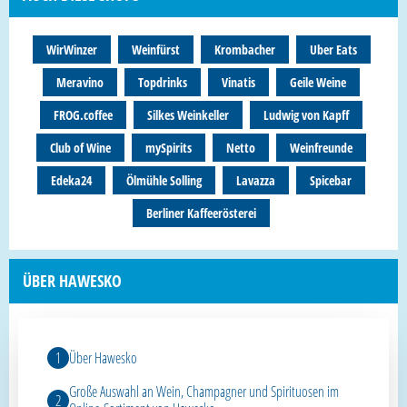
WirWinzer
Weinfürst
Krombacher
Uber Eats
Meravino
Topdrinks
Vinatis
Geile Weine
FROG.coffee
Silkes Weinkeller
Ludwig von Kapff
Club of Wine
mySpirits
Netto
Weinfreunde
Edeka24
Ölmühle Solling
Lavazza
Spicebar
Berliner Kaffeerösterei
ÜBER HAWESKO
Über Hawesko
Große Auswahl an Wein, Champagner und Spirituosen im