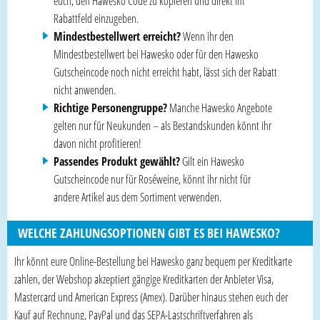
euch, den Hawesko Code zu kopieren und direkt im
Rabattfeld einzugeben.
Mindestbestellwert erreicht?
Wenn ihr den
Mindestbestellwert bei Hawesko oder für den Hawesko
Gutscheincode noch nicht erreicht habt, lässt sich der Rabatt
nicht anwenden.
Richtige Personengruppe?
Manche Hawesko Angebote
gelten nur für Neukunden – als Bestandskunden könnt ihr
davon nicht profitieren!
Passendes Produkt gewählt?
Gilt ein Hawesko
Gutscheincode nur für Roséweine, könnt ihr nicht für
andere Artikel aus dem Sortiment verwenden.
WELCHE ZAHLUNGSOPTIONEN GIBT ES BEI HAWESKO?
Ihr könnt eure Online-Bestellung bei Hawesko ganz bequem per Kreditkarte
zahlen, der Webshop akzeptiert gängige Kreditkarten der Anbieter Visa,
Mastercard und American Express (Amex). Darüber hinaus stehen euch der
Kauf auf Rechnung, PayPal und das SEPA-Lastschriftverfahren als