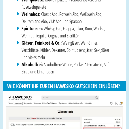
Roséweinpakete
Weinabos:
Classic Abo, Rotwein Abo, Weißwein Abo,
Deutschland Abo, V.I.P Abo und Sparabo
Spirituosen:
Whiksy, Gin, Grappa, Likör, Rum, Wodka,
Wermut, Tequila, Cognac und Eierlikör
Gläser, Feinkost & Co.:
Weingläser, Weinöffner,
Verschlüsse, Kühler, Dekanter, Spirituosengläser, Sektgläser
und vieles mehr
Alkoholfrei:
Alkoholfreie Weine, Prickel-Alternativen, Saft,
Sirup und Limonaden
WIE KÖNNT IHR EUREN HAWESKO GUTSCHEIN EINLÖSEN?