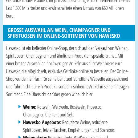
Getränkehändler etabliert. Im Jahr 2023 beschäftigte das Unternehmen bereits
fast 1.300 Mitarbeiter und erwirtschaftete einen Umsatz von 660 Millionen
Euro.
GROSSE AUSWAHL AN WEIN, CHAMPAGNER UND S
PIRITUOSEN IM ONLINE-SORTIMENT VON HAWESKO
Hawesko ist ein beliebter Online-Shop, der sich auf den Verkauf von Weinen,
Spirituosen, Champagnern und ähnlichen Produkten spezialisiert hat. Mit
einer breiten Auswahl an hochwertigen Artikeln aus aller Welt bietet euch
Hawesko die Möglichkeit, exklusive Getränke online zu bestellen. Der Online-
Shop wurde mehrfach für seine benutzerfreundliche Webseite ausgezeichnet
und führt nicht nur ein Produkt, sondern zahlreiche Artikel in seinem riesigen
Sortiment. Eine Übersicht darüber geben wir euch hier:
Weine:
Rotwein, Weißwein, Roséwein, Prosecco,
Champagner, Crémant und Sekt
Hawesko Angebote:
Reduzierte Weine, reduzierte
Spirituosen, letzte Flaschen, Empfehlungen und Sparabos
Weinpakete:
Rotweinpakete, Weißweinpakete und