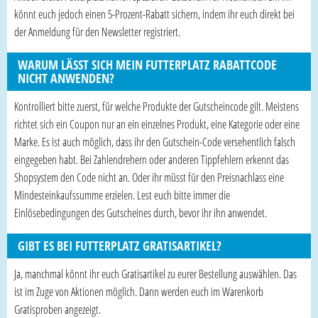
könnt euch jedoch einen 5-Prozent-Rabatt sichern, indem ihr euch direkt bei
der Anmeldung für den Newsletter registriert.
WARUM LÄSST SICH MEIN FUTTERPLATZ RABATTCODE
NICHT ANWENDEN?
Kontrolliert bitte zuerst, für welche Produkte der Gutscheincode gilt. Meistens
richtet sich ein Coupon nur an ein einzelnes Produkt, eine Kategorie oder eine
Marke. Es ist auch möglich, dass ihr den Gutschein-Code versehentlich falsch
eingegeben habt. Bei Zahlendrehern oder anderen Tippfehlern erkennt das
Shopsystem den Code nicht an. Oder ihr müsst für den Preisnachlass eine
Mindesteinkaufssumme erzielen. Lest euch bitte immer die
Einlösebedingungen des Gutscheines durch, bevor ihr ihn anwendet.
GIBT ES BEI FUTTERPLATZ GRATISARTIKEL?
Ja, manchmal könnt ihr euch Gratisartikel zu eurer Bestellung auswählen. Das
ist im Zuge von Aktionen möglich. Dann werden euch im Warenkorb
Gratisproben angezeigt.