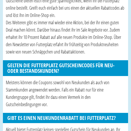
Gutscheine bieten euch eine gute Sparmöglichkeit, wenn ihr bei Futterplatz
online bestellt. Greift euch einfach bei uns einen der aktuellen Rabattcodes ab
und löst ihn im Online-Shop ein.
Des Weiteren gibt es immer mal wieder eine Aktion, bei der ihr einen guten
Deal machen könnt. Darüber hinaus findet ihr im Sale Angebote vor. Zudem
erhaltet ihr 10 Prozent Rabatt auf alle neuen Produkte im Online-Shop. Über
den Newsletter von Futterplatz erfahrt ihr frühzeitig von Produktneuheiten
sowie von neuen Schnäppchen und Rabattaktionen.
GELTEN DIE FUTTERPLATZ GUTSCHEINCODES FÜR NEU-
ODER BESTANDSKUNDEN?
Meistens können die Coupons sowohl von Neukunden als auch von
Stammkunden angewendet werden. Falls ein Rabatt nur für eine
Kundengruppe gilt, findet ihr dazu einen Vermerk in den
Gutscheinbedingungen vor.
GIBT ES EINEN NEUKUNDENRABATT BEI FUTTERPLATZ?
Aktuell bietet Futterplatz keinen speziellen Gutschein für Neukunden an. Ihr