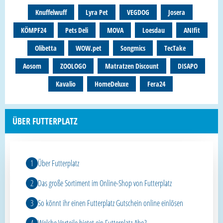
Knuffelwuff
Lyra Pet
VEGDOG
Josera
KÖMPF24
Pets Deli
MOVA
Loesdau
ANIfit
Olibetta
WOW.pet
Songmics
TecTake
Aosom
ZOOLOGO
Matratzen Discount
DISAPO
Kavalio
HomeDeluxe
Fera24
ÜBER FUTTERPLATZ
Über Futterplatz
Das große Sortiment im Online-Shop von Futterplatz
So könnt ihr einen Futterplatz Gutschein online einlösen
Welche Vorteile bietet ein Futterplatz-Abo?