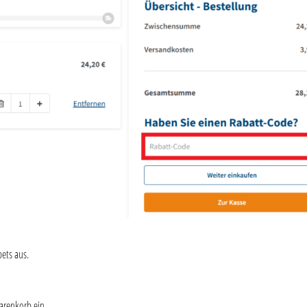
ets aus.
arenkorb ein.