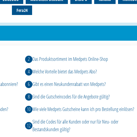
Fera24
Das Produktsortiment im Medpets Online-Shop
Welche Vorteile bietet das Medpets Abo?
 abonniere?
Gibt es einen Neukundenrabatt von Medpets?
Sind die Gutscheincodes für die Angebote gültig?
nden?
Wie viele Medpets Gutscheine kann ich pro Bestellung einlösen?
Sind die Codes für alle Kunden oder nur für Neu- oder
Bestandskunden gültig?