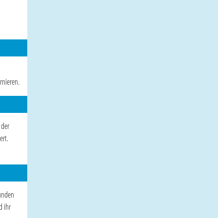
rnieren.
 der
ert.
kunden
d ihr