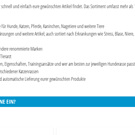
hr schnell und einfach eure gewünschten Artikel findet. Das Sortiment umfasst mehr als 
ür Hunde, Katzen, Pferde, Kaninchen, Nagetiere und weitere Tiere
zungen und weitere Artikel; auch sortiert nach Erkrankungen wie Stress, Blase, Niere,
nd Andere renommierte Marken
ierarzt
n, Eigenschaften, Trainingsansätze und wer am besten zur jeweiligen Hunderasse passt
schiedener Katzenrassen
und automatische Lieferung eurer gewünschten Produkte
NE EIN?