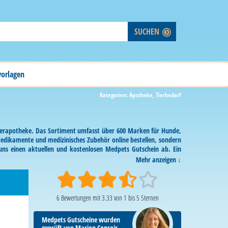
vorlagen
Kategorien:
Apotheke
,
Tierbedarf
 Tierapotheke. Das Sortiment umfasst über 600 Marken für Hunde,
Medikamente und medizinisches Zubehör online bestellen, sondern
 uns einen aktuellen und kostenlosen Medpets Gutschein ab. Ein
Mehr anzeigen
6
Bewertungen mit
3.33
von
1
bis
5
Sternen
Medpets Gutscheine wurden
geprüft von Marion Consoir