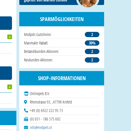
SPARMÖGLICHKEITEN
Medpets Gutscheine:
2
Maximaler Rabatt:
30%
Bestandskunden-Aktionen:
2
Neukunden-Aktionen:
2
SHOP-INFORMATIONEN
Onlinepets B.V.
Rheinstrasse 93, ,47798 Krefeld
+49 (0) 6922 222 95 73
(0) 031 - 186 575 692
info@medpets.nl