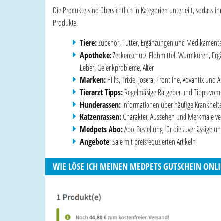
Die Produkte sind übersichtlich in Kategorien unterteilt, sodass i
Produkte.
Tiere:
Zubehör, Futter, Ergänzungen und Medikamente f
Apotheke:
Zeckenschutz, Flohmittel, Wurmkuren, Ergän
Leber, Gelenkprobleme, Alter
Marken:
Hill’s, Trixie, Josera, Frontline, Advantix u
Tierarzt Tipps:
Regelmäßige Ratgeber und Tipps vom T
Hunderassen:
Informationen über häufige Krankheite
Katzenrassen:
Charakter, Aussehen und Merkmale ver
Medpets Abo:
Abo-Bestellung für die zuverlässige 
Angebote:
Sale mit preisreduzierten Artikeln
WIE LÖSE ICH MEINEN MEDPETS GUTSCHEIN ONLI