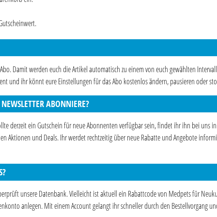
Gutscheinwert.
Abo. Damit werden euch die Artikel automatisch zu einem von euch gewählten Intervall
ozent und ihr könnt eure Einstellungen für das Abo kostenlos ändern, pausieren oder sto
N NEWSLETTER ABONNIERE?
te derzeit ein Gutschein für neue Abonnenten verfügbar sein, findet ihr ihn bei uns in
euen Aktionen und Deals. Ihr werdet rechtzeitig über neue Rabatte und Angebote informi
S?
berprüft unsere Datenbank. Vielleicht ist aktuell ein Rabattcode von Medpets für Neu
enkonto anlegen. Mit einem Account gelangt ihr schneller durch den Bestellvorgang un