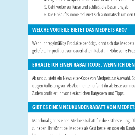
Geht weiter zur Kasse und schließt die Bestellung ab.
Die Einkaufssumme reduziert sich automatisch um den 
WELCHE VORTEILE BIETET DAS MEDPETS ABO?
Wenn ihr regelmäßige Produkte benötigt, lohnt sich das Medpets 
geliefert. Ihr profitiert von dauerhaftem Rabatt in Höhe von 6 Pr
ERHALTE ICH EINEN RABATTCODE, WENN ICH DE
Ab und zu steht ein Newsletter-Code von Medpets zur Auswahl. Soll
obigen Auflistung vor. Als Abonnenten erfahrt ihr als Erste von n
Zudem profitiert ihr von tierärztlichen Ratgebern und Tipps.
GIBT ES EINEN NEUKUNDENRABATT VON MEDPET
Manchmal gibt es einen Medpets Rabatt für die Erstbestellung. Ü
zu haben. Ihr könnt bei Medpets als Gast bestellen oder ein Kund