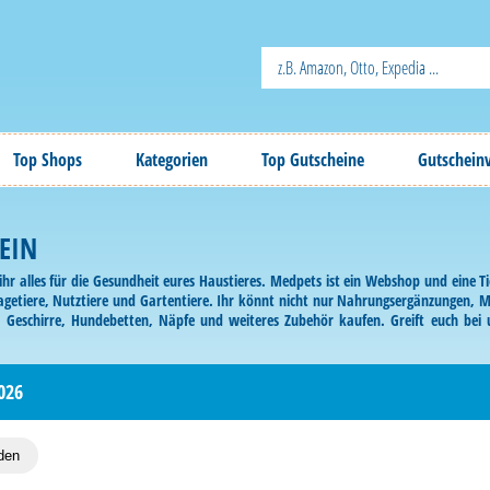
Top Shops
Kategorien
Top Gutscheine
Gutschein
EIN
ihr alles für die Gesundheit eures Haustieres. Medpets ist ein Webshop und eine
Nagetiere, Nutztiere und Gartentiere. Ihr könnt nicht nur Nahrungsergänzungen, 
n, Geschirre, Hundebetten, Näpfe und weiteres Zubehör kaufen. Greift euch bei
ch einen Rabatt auf eure Bestellung.
026
den