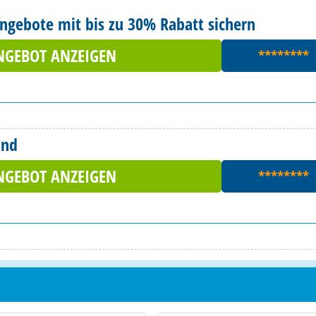
ngebote mit bis zu 30% Rabatt sichern
NGEBOT ANZEIGEN
********
and
NGEBOT ANZEIGEN
********