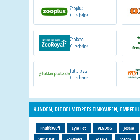
Zooplus
Gutscheine
ZooRoyal
Gutscheine
Futterplatz
Gutscheine
KUNDEN, DIE BEI MEDPETS EINKAUFEN, EMPFEHL
Knuffelwuff
Lyra Pet
VEGDOG
Josera
WOW.pet
Songmics
TecTake
Aosom