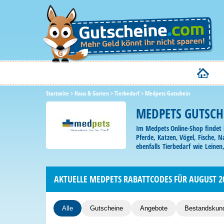
Startseite
>
Haus & Garten
>
Tierbedarf
>
Medpets Gutschein
MEDPETS GUTSCH
Im Medpets Online-Shop findet 
Pferde, Katzen, Vögel, Fische, 
ebenfalls Tierbedarf wie Leine
Medpets Gutscheincode liefert eu
AKTUELLE MEDPETS RABATTCODES FÜR AUGUST 2
Alle
Gutscheine
Angebote
Bestandskun