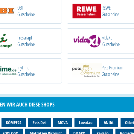
OBI
REWE
Gutscheine
Gutscheine
Fressnapf
vidaXL
Gutscheine
Gutscheine
myTime
Pets Premium
Gutscheine
Gutscheine
EN WIR AUCH DIESE SHOPS
KÖMPF24
Pets Deli
MOVA
Loesdau
ANIfit
Olibe
ZOOLOGO
Matratzen Discount
DISAPO
Kavalio
HomeDe