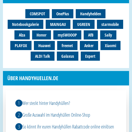
COMSPOT
OnePlus
Handyhelden
Notebookgalerie
MAINGAU
UGREEN
starmobile
Alza
Honor
mySWOOOP
AfB
Saily
PLAYOX
Huawei
freenet
Anker
Xiaomi
ALDI Talk
Galaxus
Expert
ÜBER HANDYHUELLEN.DE
Wer steckt hinter Handyhüllen?
Große Auswahl im Handyhüllen Online-Shop
So könnt ihr euren Handyhüllen Rabattcode online einlösen