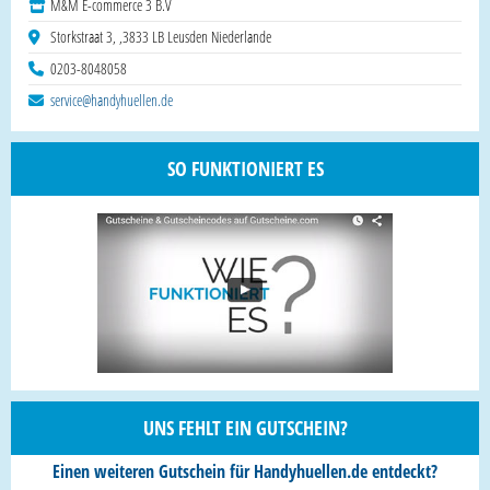
M&M E-commerce 3 B.V
Storkstraat 3, ,3833 LB Leusden Niederlande
0203-8048058
service@handyhuellen.de
SO FUNKTIONIERT ES
UNS FEHLT EIN GUTSCHEIN?
Einen weiteren Gutschein für Handyhuellen.de entdeckt?