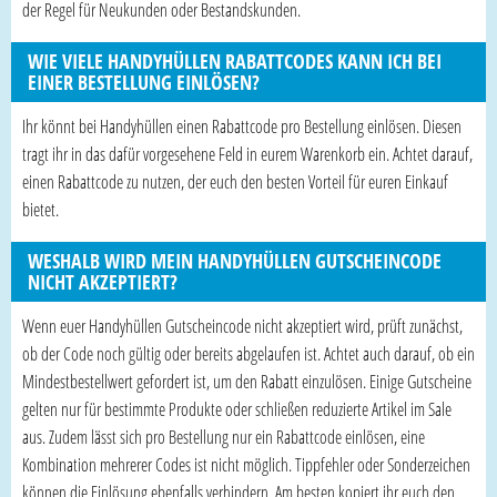
der Regel für Neukunden oder Bestandskunden.
WIE VIELE HANDYHÜLLEN RABATTCODES KANN ICH BEI
EINER BESTELLUNG EINLÖSEN?
Ihr könnt bei Handyhüllen einen Rabattcode pro Bestellung einlösen. Diesen
tragt ihr in das dafür vorgesehene Feld in eurem Warenkorb ein. Achtet darauf,
einen Rabattcode zu nutzen, der euch den besten Vorteil für euren Einkauf
bietet.
WESHALB WIRD MEIN HANDYHÜLLEN GUTSCHEINCODE
NICHT AKZEPTIERT?
Wenn euer Handyhüllen Gutscheincode nicht akzeptiert wird, prüft zunächst,
ob der Code noch gültig oder bereits abgelaufen ist. Achtet auch darauf, ob ein
Mindestbestellwert gefordert ist, um den Rabatt einzulösen. Einige Gutscheine
gelten nur für bestimmte Produkte oder schließen reduzierte Artikel im Sale
aus. Zudem lässt sich pro Bestellung nur ein Rabattcode einlösen, eine
Kombination mehrerer Codes ist nicht möglich. Tippfehler oder Sonderzeichen
können die Einlösung ebenfalls verhindern. Am besten kopiert ihr euch den