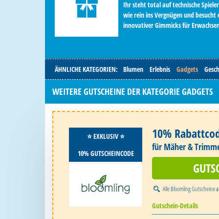
Ihr steht total auf technische Spi
wie rein ins Vergnügen und besucht 
innovativer Gimmicks für Erwachsen
ÄHNLICHE KATEGORIEN:
Blumen
Erlebnis
Gadgets
Gesc
WEITERE GUTSCHEINE DER KATEGORIE GADGETS
10% Rabattco
⭐️ EXKLUSIV ⭐️
für Mäher & Trimm
10% GUTSCHEINCODE
GUTS
Alle
Bloomling Gutscheine
a
Gutschein-Details