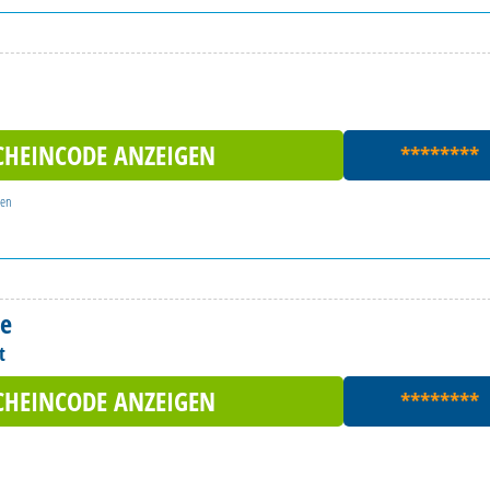
CHEINCODE ANZEIGEN
********
gen
de
t
CHEINCODE ANZEIGEN
********