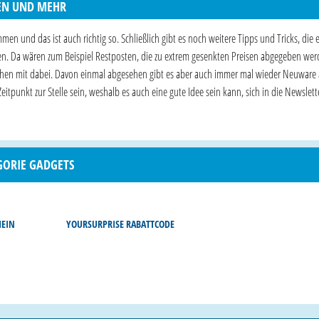
EN UND MEHR
n und das ist auch richtig so. Schließlich gibt es noch weitere Tipps und Tricks, die 
ten. Da wären zum Beispiel Restposten, die zu extrem gesenkten Preisen abgegeben wer
ppchen mit dabei. Davon einmal abgesehen gibt es aber auch immer mal wieder Neuware 
Zeitpunkt zur Stelle sein, weshalb es auch eine gute Idee sein kann, sich in die Newslett
GORIE GADGETS
HEIN
YOURSURPRISE RABATTCODE