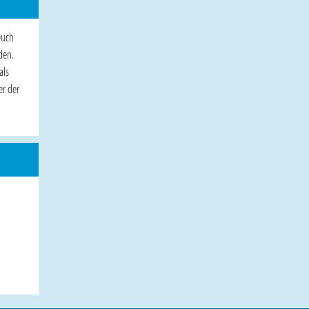
euch
den.
als
er der