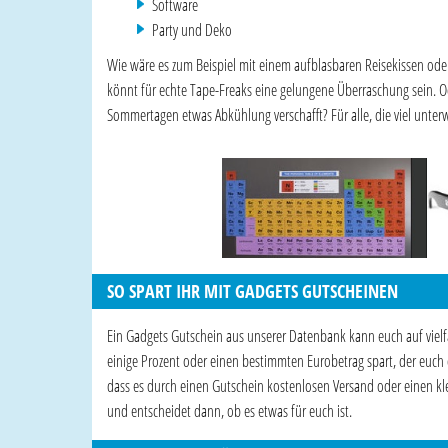
Software
Party und Deko
Wie wäre es zum Beispiel mit einem aufblasbaren Reisekissen o
könnt für echte Tape-Freaks eine gelungene Überraschung sein. Od
Sommertagen etwas Abkühlung verschafft? Für alle, die viel unterw
SO SPART IHR MIT GADGETS GUTSCHEINEN
Ein Gadgets Gutschein aus unserer Datenbank kann euch auf vielfält
einige Prozent oder einen bestimmten Eurobetrag spart, der euc
dass es durch einen Gutschein kostenlosen Versand oder einen kle
und entscheidet dann, ob es etwas für euch ist.