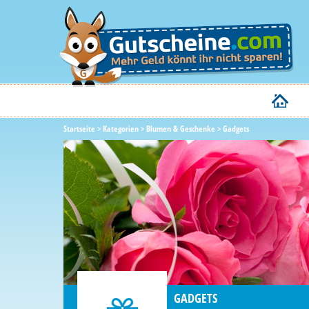
Startseite
>
Kategorien
>
Blumen & Geschenke
>
Gadgets
GADGETS