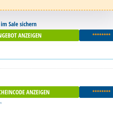
 im Sale sichern
NGEBOT ANZEIGEN
********
CHEINCODE ANZEIGEN
********
en