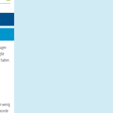
Augen
gibt
n haben.
in wenig
Freunde