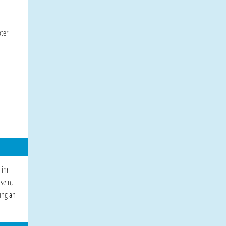
ter
 ihr
sein,
ung an