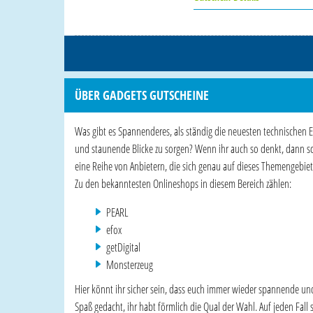
ÜBER GADGETS GUTSCHEINE
Was gibt es Spannenderes, als ständig die neuesten technischen 
und staunende Blicke zu sorgen? Wenn ihr auch so denkt, dann sol
eine Reihe von Anbietern, die sich genau auf dieses Themengebiet 
Zu den bekanntesten Onlineshops in diesem Bereich zählen:
PEARL
efox
getDigital
Monsterzeug
Hier könnt ihr sicher sein, dass euch immer wieder spannende und
Spaß gedacht, ihr habt förmlich die Qual der Wahl. Auf jeden Fall 