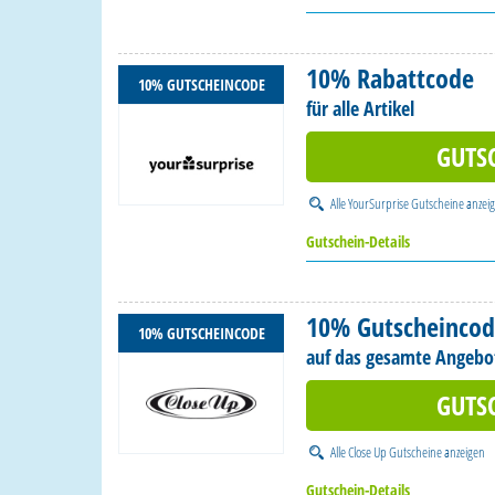
10% Rabattcode
10% GUTSCHEINCODE
für alle Artikel
GUTS
Alle
YourSurprise Gutscheine
anzei
Gutschein-Details
10% Gutscheinco
10% GUTSCHEINCODE
auf das gesamte Angebo
GUTS
Alle
Close Up Gutscheine
anzeigen
Gutschein-Details