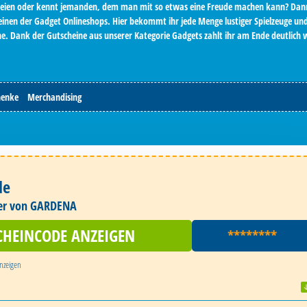
elereien oder kennt jemanden, dem man mit so etwas eine Freude machen kann? Dan
einen der Gadget Onlineshops. Hier bekommt ihr jede Menge lustiger Spielzeuge un
e. Dank der Gutscheine aus unserer Kategorie Gadgets zahlt ihr am Ende deutlich 
henke
Merchandising
de
er von GARDENA
CHEINCODE ANZEIGEN
********
nzeigen