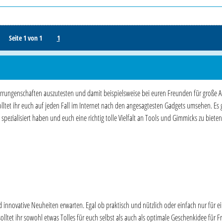
Seite 1 von 1
1
Errungenschaften auszutesten und damit beispielsweise bei euren Freunden für große 
ltet ihr euch auf jeden Fall im Internet nach den angesagtesten Gadgets umsehen. Es 
spezialisiert haben und euch eine richtig tolle Vielfalt an Tools und Gimmicks zu biete
 innovative Neuheiten erwarten. Egal ob praktisch und nützlich oder einfach nur für e
solltet ihr sowohl etwas Tolles für euch selbst als auch als optimale Geschenkidee für 