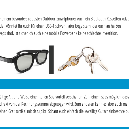
der einem besonders robusten Outdoor-Smartphone? Auch ein Bluetooth-Kassetten-Adap
er könntet ihr euch für einen USB-Tischventilator begeistern, der euch an heißen
egs sind, ist sicherlich auch eine mobile Powerbank keine schlechte Investition.
ige Art und Weise einen tollen Sparvorteil verschaffen. Zum einen ist es möglich, dass
h direkt von der Rechnungssumme abgezogen wird. Zum anderen kann es aber auch mal 
inen Gratisartikel mit dazu gibt. Schaut euch einfach die jeweilige Gutscheinbeschreib