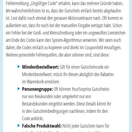
Fehlermeldung „Ungültiger Code“ erhaltet, kann das mehrere Gründe haben.
Am wahrscheinlichsten ist es, dass der Gutschein einfach bereits abgelaufen
ist. Lest dafür noch einmal den genauen Aktionszeitraum nach. Oft kommt es
außerdem vor, dass ihr euch bei der manuellen Eingabe vertippt habt. Schon
ein Fehler bei der Groß- und Kleinschreibung oder ein ungewolltes Leerzeichen
am Ende des Codes kann den System-Algorithmus verwirren. Wir raten euch
daher, die Codes einfach zu kopieren und direkt im Couponfeld einzufügen.
Weitere potenzielle Fehlerquellen, die aber seltener sind, sind diese:
Mindestbestellwert:
Gilt für einen Gutscheincode ein
Mindestbestellwert, müsst ihr diesen abzüglich des Rabattes
im Warenkorb erreichen.
Personengruppe:
Oft können YourSurprise Gutscheine
nur von Neukunden oder umgekehrt nur von
Bestandskunden eingelöst werden. Diese Details könnt ihr
in den Gutscheinbedingungen nachlesen, indem ihr den
Code anklickt.
Falsche Produktwahl:
Nicht jeder Gutschein kann für