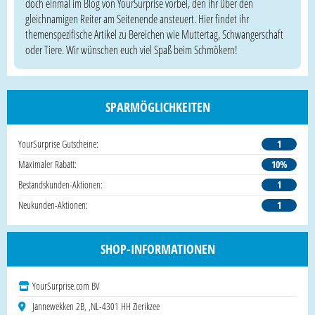
doch einmal im Blog von YourSurprise vorbei, den ihr über den
gleichnamigen Reiter am Seitenende ansteuert. Hier findet ihr
themenspezifische Artikel zu Bereichen wie Muttertag, Schwangerschaft
oder Tiere. Wir wünschen euch viel Spaß beim Schmökern!
SPARMÖGLICHKEITEN
YourSurprise Gutscheine:
1
Maximaler Rabatt:
10%
Bestandskunden-Aktionen:
1
Neukunden-Aktionen:
1
SHOP-INFORMATIONEN
YourSurprise.com BV
Jannewekken 2B, ,NL-4301 HH Zierikzee