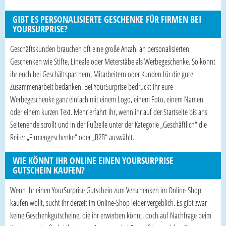
GIBT ES PERSONALISIERTE GESCHENKE FÜR FIRMEN BEI
YOURSURPRISE?
Geschäftskunden brauchen oft eine große Anzahl an personalisierten
Geschenken wie Stifte, Lineale oder Meterstäbe als Werbegeschenke. So könnt
ihr euch bei Geschäftspartnern, Mitarbeitern oder Kunden für die gute
Zusammenarbeit bedanken. Bei YourSurprise bedruckt ihr eure
Werbegeschenke ganz einfach mit einem Logo, einem Foto, einem Namen
oder einem kurzen Text. Mehr erfahrt ihr, wenn ihr auf der Startseite bis ans
Seitenende scrollt und in der Fußzeile unter der Kategorie „Geschäftlich“ die
Reiter „Firmengeschenke“ oder „B2B“ auswählt.
WIE KÖNNT IHR ONLINE EINEN YOURSURPRISE
GUTSCHEIN KAUFEN?
Wenn ihr einen YourSurprise Gutschein zum Verschenken im Online-Shop
kaufen wollt, sucht ihr derzeit im Online-Shop leider vergeblich. Es gibt zwar
keine Geschenkgutscheine, die ihr erwerben könnt, doch auf Nachfrage beim