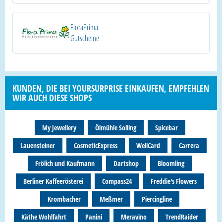
FloraPrima
Gutscheine
KUNDEN, DIE BEI YOURSURPRISE EINKAUFEN, EMPFEHLEN
WIR AUCH DIESE SHOPS
My Jewellery
Ölmühle Solling
Spicebar
Lauensteiner
CosmeticExpress
WellCard
Carrera
Frölich und Kaufmann
Dartshop
Bloomling
Berliner Kaffeerösterei
Compass24
Freddie's Flowers
Krombacher
Meßmer
Piercingline
Käthe Wohlfahrt
Panini
Meravino
TrendRaider