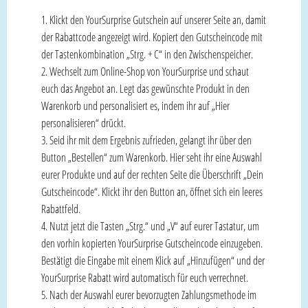
Klickt den YourSurprise Gutschein auf unserer Seite an, damit
der Rabattcode angezeigt wird. Kopiert den Gutscheincode mit
der Tastenkombination „Strg. + C“ in den Zwischenspeicher.
Wechselt zum Online-Shop von YourSurprise und schaut
euch das Angebot an. Legt das gewünschte Produkt in den
Warenkorb und personalisiert es, indem ihr auf „Hier
personalisieren“ drückt.
Seid ihr mit dem Ergebnis zufrieden, gelangt ihr über den
Button „Bestellen“ zum Warenkorb. Hier seht ihr eine Auswahl
eurer Produkte und auf der rechten Seite die Überschrift „Dein
Gutscheincode“. Klickt ihr den Button an, öffnet sich ein leeres
Rabattfeld.
Nutzt jetzt die Tasten „Strg.“ und „V“ auf eurer Tastatur, um
den vorhin kopierten YourSurprise Gutscheincode einzugeben.
Bestätigt die Eingabe mit einem Klick auf „Hinzufügen“ und der
YourSurprise Rabatt wird automatisch für euch verrechnet.
Nach der Auswahl eurer bevorzugten Zahlungsmethode im