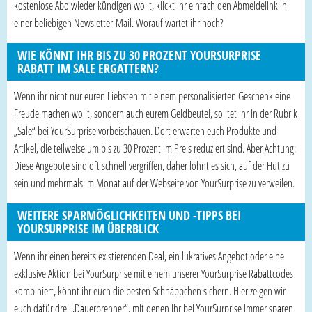
kostenlose Abo wieder kündigen wollt, klickt ihr einfach den Abmeldelink in
einer beliebigen Newsletter-Mail. Worauf wartet ihr noch?
WIE KÖNNT IHR BIS ZU 30 PROZENT YOURSURPRISE
RABATT IM SALE ERGATTERN?
Wenn ihr nicht nur euren Liebsten mit einem personalisierten Geschenk eine
Freude machen wollt, sondern auch eurem Geldbeutel, solltet ihr in der Rubrik
„Sale“ bei YourSurprise vorbeischauen. Dort erwarten euch Produkte und
Artikel, die teilweise um bis zu 30 Prozent im Preis reduziert sind. Aber Achtung:
Diese Angebote sind oft schnell vergriffen, daher lohnt es sich, auf der Hut zu
sein und mehrmals im Monat auf der Webseite von YourSurprise zu verweilen.
WEITERE SPARMÖGLICHKEITEN UND -TIPPS BEI
YOURSURPRISE IM ÜBERBLICK
Wenn ihr einen bereits existierenden Deal, ein lukratives Angebot oder eine
exklusive Aktion bei YourSurprise mit einem unserer YourSurprise Rabattcodes
kombiniert, könnt ihr euch die besten Schnäppchen sichern. Hier zeigen wir
euch dafür drei „Dauerbrenner“, mit denen ihr bei YourSurprise immer sparen