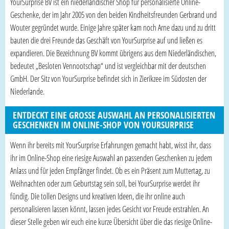
YourSurprise BV ist ein niederländischer Shop für personalisierte Online-
Geschenke, der im Jahr 2005 von den beiden Kindheitsfreunden Gerbrand und
Wouter gegründet wurde. Einige Jahre später kam noch Arne dazu und zu dritt
bauten die drei Freunde das Geschäft von YourSurprise auf und ließen es
expandieren. Die Bezeichnung BV kommt übrigens aus dem Niederländischen,
bedeutet „Besloten Vennootschap“ und ist vergleichbar mit der deutschen
GmbH. Der Sitz von YourSurprise befindet sich in Zierikzee im Südosten der
Niederlande.
ENTDECKT EINE GROSSE AUSWAHL AN PERSONALISIERTEN G
ESCHENKEN IM ONLINE-SHOP VON YOURSURPRISE
Wenn ihr bereits mit YourSurprise Erfahrungen gemacht habt, wisst ihr, dass
ihr im Online-Shop eine riesige Auswahl an passenden Geschenken zu jedem
Anlass und für jeden Empfänger findet. Ob es ein Präsent zum Muttertag, zu
Weihnachten oder zum Geburtstag sein soll, bei YourSurprise werdet ihr
fündig. Die tollen Designs und kreativen Ideen, die ihr online auch
personalisieren lassen könnt, lassen jedes Gesicht vor Freude erstrahlen. An
dieser Stelle geben wir euch eine kurze Übersicht über die das riesige Online-