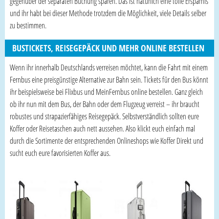
gegenüber der separaten Buchung sparen. Das ist natürlich eine tolle Ersparnis
und ihr habt bei dieser Methode trotzdem die Möglichkeit, viele Details selber
zu bestimmen.
BUSTICKETS, REISEGEPÄCK UND MEHR ONLINE BESTELLEN
Wenn ihr innerhalb Deutschlands verreisen möchtet, kann die Fahrt mit einem
Fernbus eine preisgünstige Alternative zur Bahn sein. Tickets für den Bus könnt
ihr beispielsweise bei Flixbus und MeinFernbus online bestellen. Ganz gleich
ob ihr nun mit dem Bus, der Bahn oder dem Flugzeug verreist – ihr braucht
robustes und strapazierfähiges Reisegepäck. Selbstverständlich sollten eure
Koffer oder Reisetaschen auch nett aussehen. Also klickt euch einfach mal
durch die Sortimente der entsprechenden Onlineshops wie Koffer Direkt und
sucht euch eure favorisierten Koffer aus.