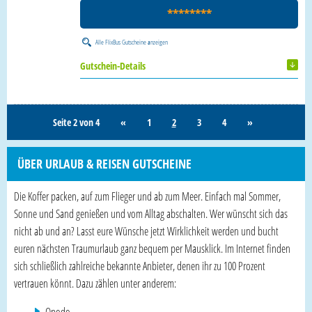
********
Alle
FlixBus Gutscheine
anzeigen
Gutschein-Details
Seite 2 von 4
«
1
2
3
4
»
ÜBER URLAUB & REISEN GUTSCHEINE
Die Koffer packen, auf zum Flieger und ab zum Meer. Einfach mal Sommer,
Sonne und Sand genießen und vom Alltag abschalten. Wer wünscht sich das
nicht ab und an? Lasst eure Wünsche jetzt Wirklichkeit werden und bucht
euren nächsten Traumurlaub ganz bequem per Mausklick. Im Internet finden
sich schließlich zahlreiche bekannte Anbieter, denen ihr zu 100 Prozent
vertrauen könnt. Dazu zählen unter anderem: