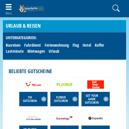
URLAUB & REISEN
UNTERKATEGORIEN:
Busreisen
Fahrdienst
Ferienwohnung
Flug
Hotel
Koffer
Lastminute
Mietwagen
Urlaub
BELIEBTE GUTSCHEINE
GET YOUR
TUI
FLIXBUS
GUIDE
GUTSCHEIN
GUTSCHEIN
GUTSCHEIN