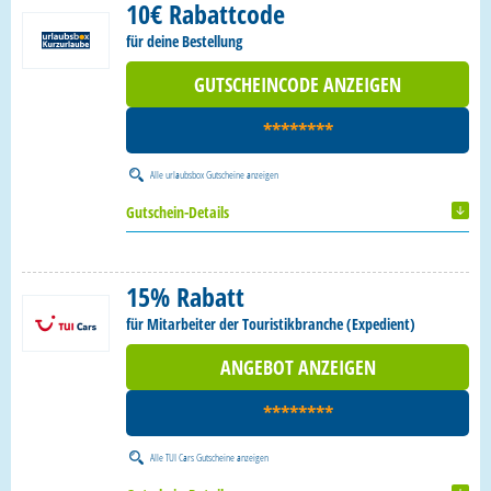
10€ Rabattcode
für deine Bestellung
GUTSCHEINCODE ANZEIGEN
********
Alle
urlaubsbox Gutscheine
anzeigen
Gutschein-Details
15% Rabatt
für Mitarbeiter der Touristikbranche (Expedient)
ANGEBOT ANZEIGEN
********
Alle
TUI Cars Gutscheine
anzeigen