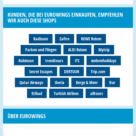
KUNDEN, DIE BEI EUROWINGS EINKAUFEN, EMPFEHLEN
WIR AUCH DIESE SHOPS
Radisson
Zafiro
REWE Reisen
Parken und Fliegen
ALDI Reisen
Mytrip
Robinson
trendtours
ITS
weloveholidays
Secret Escapes
DERTOUR
Trip.com
Qatar Airways
Iberia
Berge & Meer
ltur
Etihad
Turkish Airlines
alltours
ÜBER EUROWINGS