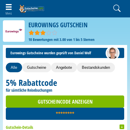
EUROWINGS GUTSCHEIN
10
Bewertungen mit
3.00
von
1
bis
5
Sternen
Eurowings Gutscheine wurden geprüft von Daniel Wolf
Alle
Gutscheine
Angebote
Bestandskunden
5% Rabattcode
für sämtliche Reisebuchungen
GUTSCHEINCODE ANZEIGEN
********
Gutschein-Details