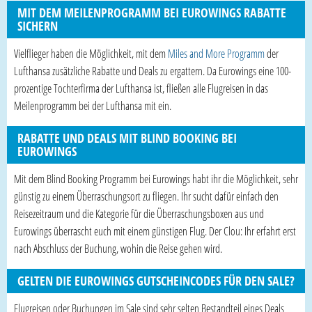
MIT DEM MEILENPROGRAMM BEI EUROWINGS RABATTE
SICHERN
Vielflieger haben die Möglichkeit, mit dem
Miles and More Programm
der
Lufthansa zusätzliche Rabatte und Deals zu ergattern. Da Eurowings eine 100-
prozentige Tochterfirma der Lufthansa ist, fließen alle Flugreisen in das
Meilenprogramm bei der Lufthansa mit ein.
RABATTE UND DEALS MIT BLIND BOOKING BEI
EUROWINGS
Mit dem Blind Booking Programm bei Eurowings habt ihr die Möglichkeit, sehr
günstig zu einem Überraschungsort zu fliegen. Ihr sucht dafür einfach den
Reisezeitraum und die Kategorie für die Überraschungsboxen aus und
Eurowings überrascht euch mit einem günstigen Flug. Der Clou: Ihr erfahrt erst
nach Abschluss der Buchung, wohin die Reise gehen wird.
GELTEN DIE EUROWINGS GUTSCHEINCODES FÜR DEN SALE?
Flugreisen oder Buchungen im Sale sind sehr selten Bestandteil eines Deals