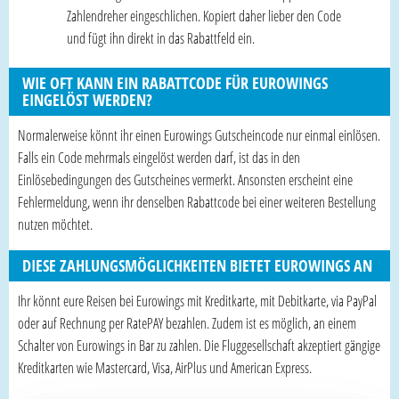
Zahlendreher eingeschlichen. Kopiert daher lieber den Code
und fügt ihn direkt in das Rabattfeld ein.
WIE OFT KANN EIN RABATTCODE FÜR EUROWINGS
EINGELÖST WERDEN?
Normalerweise könnt ihr einen Eurowings Gutscheincode nur einmal einlösen.
Falls ein Code mehrmals eingelöst werden darf, ist das in den
Einlösebedingungen des Gutscheines vermerkt. Ansonsten erscheint eine
Fehlermeldung, wenn ihr denselben Rabattcode bei einer weiteren Bestellung
nutzen möchtet.
DIESE ZAHLUNGSMÖGLICHKEITEN BIETET EUROWINGS AN
Ihr könnt eure Reisen bei Eurowings mit Kreditkarte, mit Debitkarte, via PayPal
oder auf Rechnung per RatePAY bezahlen. Zudem ist es möglich, an einem
Schalter von Eurowings in Bar zu zahlen. Die Fluggesellschaft akzeptiert gängige
Kreditkarten wie Mastercard, Visa, AirPlus und American Express.