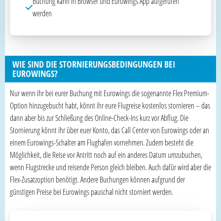
Buchung kann in Browser und Eurowings App aufgerufen
werden
WIE SIND DIE STORNIERUNGSBEDINGUNGEN BEI
EUROWINGS?
Nur wenn ihr bei eurer Buchung mit Eurowings die sogenannte Flex Premium-
Option hinzugebucht habt, könnt ihr eure Flugreise kostenlos stornieren – das
dann aber bis zur Schließung des Online-Check-Ins kurz vor Abflug. Die
Stornierung könnt ihr über euer Konto, das Call Center von Eurowings oder an
einem Eurowings-Schalter am Flughafen vornehmen. Zudem besteht die
Möglichkeit, die Reise vor Antritt noch auf ein anderes Datum umzubuchen,
wenn Flugstrecke und reisende Person gleich bleiben. Auch dafür wird aber die
Flex-Zusatzoption benötigt. Andere Buchungen können aufgrund der
günstigen Preise bei Eurowings pauschal nicht storniert werden.