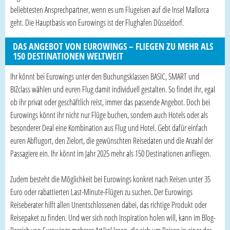
beliebtesten Ansprechpartner, wenn es um Flugeisen auf die Insel Mallorca
geht. Die Hauptbasis von Eurowings ist der Flughafen Düsseldorf.
DAS ANGEBOT VON EUROWINGS – FLIEGEN ZU MEHR ALS
150 DESTINATIONEN WELTWEIT
Ihr könnt bei Eurowings unter den Buchungsklassen BASIC, SMART und
BIZclass wählen und euren Flug damit individuell gestalten. So findet ihr, egal
ob ihr privat oder geschäftlich reist, immer das passende Angebot. Doch bei
Eurowings könnt ihr nicht nur Flüge buchen, sondern auch Hotels oder als
besonderer Deal eine Kombination aus Flug und Hotel. Gebt dafür einfach
euren Abflugort, den Zielort, die gewünschten Reisedaten und die Anzahl der
Passagiere ein. Ihr könnt im Jahr 2025 mehr als 150 Destinationen anfliegen.
Zudem besteht die Möglichkeit bei Eurowings konkret nach Reisen unter 35
Euro oder rabattierten Last-Minute-Flügen zu suchen. Der Eurowings
Reiseberater hilft allen Unentschlossenen dabei, das richtige Produkt oder
Reisepaket zu finden. Und wer sich noch Inspiration holen will, kann im Blog-