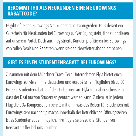
BEKOMMT IHR ALS NEUKUNDEN EINEN EUROWINGS
RABATTCODE?
Es gibt oft einen Eurowings Neukundenrabatt abzugreifen. Falls derzeit ein
Gutschein für Neukunden bei Eurowings zur Verfügung steht, findet ihr diesen
auf unserem Portal. Doch auch registrierte Kunden profitieren bei Eurowings
von tollen Deals und Rabatten, wenn sie den Newsletter abonniert haben.
GIBT ES EINEN STUDENTENRABATT BEI EUROWINGS?
Zusammen mit dem Münchner Travel Tech Unternehmen Flyla bietet euch
Eurowings auf vielen innerdeutschen und europäischen Fluglinien bis zu 80
Prozent Studentenrabatt auf den Ticketpreis an. Flyla soll dabei sicherstellen,
dass der Deal nur von Studenten genutzt werden kann. Zudem ist in jedem
Flug die CO₂-Kompensation bereits mit drin, was das Reisen für Studenten mit
Eurowings sehr nachhaltig macht. Innerhalb der betrieblichen Öffnungszeiten
ist es Studenten zudem möglich, ihre Flugreise bis zu drei Stunden vor
Reiseantritt flexibel umzubuchen.