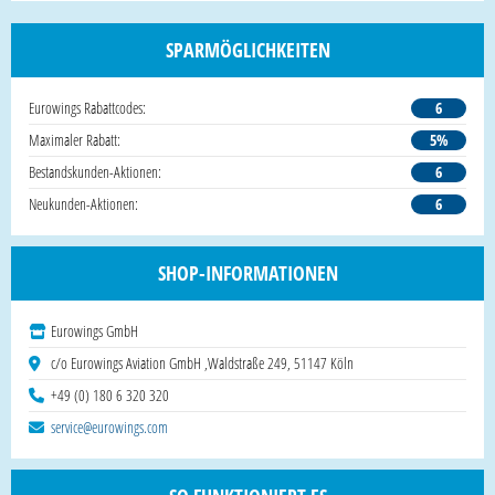
SPARMÖGLICHKEITEN
Eurowings Rabattcodes:
6
Maximaler Rabatt:
5%
Bestandskunden-Aktionen:
6
Neukunden-Aktionen:
6
SHOP-INFORMATIONEN
Eurowings GmbH
c/o Eurowings Aviation GmbH ,Waldstraße 249, 51147 Köln
+49 (0) 180 6 320 320
service@eurowings.com