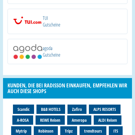
TUI
Gutscheine
agoda
Gutscheine
KUNDEN, DIE BEI RADISSON EINKAUFEN, EMPFEHLEN WIR
AUCH DIESE SHOPS
Scandic
B&B HOTELS
Zafiro
ALPS RESORTS
A-ROSA
REWE Reisen
Ameropa
ALDI Reisen
Mytrip
Robinson
Tripz
trendtours
ITS