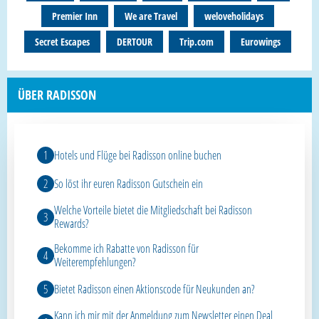
Premier Inn
We are Travel
weloveholidays
Secret Escapes
DERTOUR
Trip.com
Eurowings
ÜBER RADISSON
Hotels und Flüge bei Radisson online buchen
So löst ihr euren Radisson Gutschein ein
Welche Vorteile bietet die Mitgliedschaft bei Radisson
Rewards?
Bekomme ich Rabatte von Radisson für
Weiterempfehlungen?
Bietet Radisson einen Aktionscode für Neukunden an?
Kann ich mir mit der Anmeldung zum Newsletter einen Deal