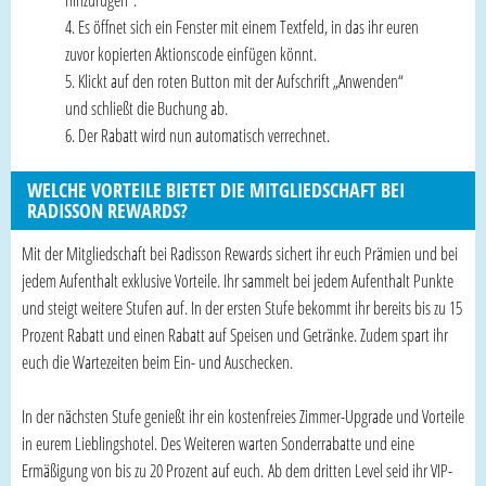
Es öffnet sich ein Fenster mit einem Textfeld, in das ihr euren
zuvor kopierten Aktionscode einfügen könnt.
Klickt auf den roten Button mit der Aufschrift „Anwenden“
und schließt die Buchung ab.
Der Rabatt wird nun automatisch verrechnet.
WELCHE VORTEILE BIETET DIE MITGLIEDSCHAFT BEI
RADISSON REWARDS?
Mit der Mitgliedschaft bei Radisson Rewards sichert ihr euch Prämien und bei
jedem Aufenthalt exklusive Vorteile. Ihr sammelt bei jedem Aufenthalt Punkte
und steigt weitere Stufen auf. In der ersten Stufe bekommt ihr bereits bis zu 15
Prozent Rabatt und einen Rabatt auf Speisen und Getränke. Zudem spart ihr
euch die Wartezeiten beim Ein- und Auschecken.
In der nächsten Stufe genießt ihr ein kostenfreies Zimmer-Upgrade und Vorteile
in eurem Lieblingshotel. Des Weiteren warten Sonderrabatte und eine
Ermäßigung von bis zu 20 Prozent auf euch. Ab dem dritten Level seid ihr VIP-