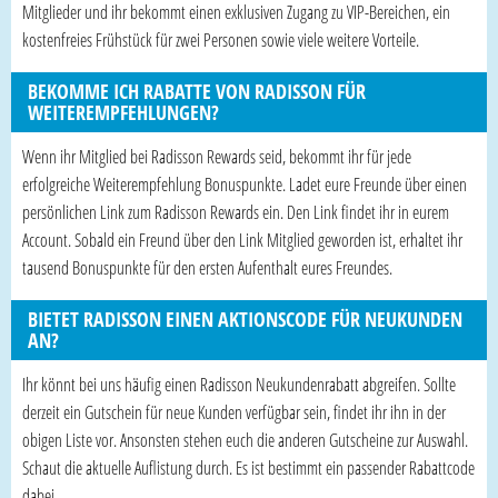
Mitglieder und ihr bekommt einen exklusiven Zugang zu VIP-Bereichen, ein
kostenfreies Frühstück für zwei Personen sowie viele weitere Vorteile.
BEKOMME ICH RABATTE VON RADISSON FÜR
WEITEREMPFEHLUNGEN?
Wenn ihr Mitglied bei Radisson Rewards seid, bekommt ihr für jede
erfolgreiche Weiterempfehlung Bonuspunkte. Ladet eure Freunde über einen
persönlichen Link zum Radisson Rewards ein. Den Link findet ihr in eurem
Account. Sobald ein Freund über den Link Mitglied geworden ist, erhaltet ihr
tausend Bonuspunkte für den ersten Aufenthalt eures Freundes.
BIETET RADISSON EINEN AKTIONSCODE FÜR NEUKUNDEN
AN?
Ihr könnt bei uns häufig einen Radisson Neukundenrabatt abgreifen. Sollte
derzeit ein Gutschein für neue Kunden verfügbar sein, findet ihr ihn in der
obigen Liste vor. Ansonsten stehen euch die anderen Gutscheine zur Auswahl.
Schaut die aktuelle Auflistung durch. Es ist bestimmt ein passender Rabattcode
dabei.