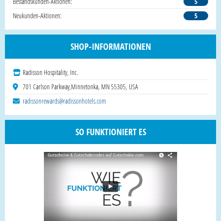
Bestandskunden-Aktionen:
5
Neukunden-Aktionen:
5
SHOP-INFORMATIONEN
Radisson Hospitality, Inc.
701 Carlson Parkway,Minnetonka, MN 55305, USA
radissonrewards@radissonhotels.com
SO FUNKTIONIERT ES