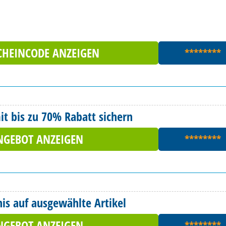
CHEINCODE ANZEIGEN
********
t bis zu 70% Rabatt sichern
NGEBOT ANZEIGEN
********
nis auf ausgewählte Artikel
NGEBOT ANZEIGEN
********