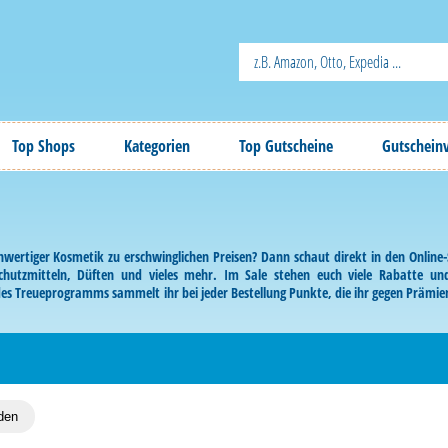
Top Shops
Kategorien
Top Gutscheine
Gutschein
chwertiger Kosmetik zu erschwinglichen Preisen? Dann schaut direkt in den Onlin
hutzmitteln, Düften und vieles mehr. Im Sale stehen euch viele Rabatte und
 des Treueprogramms sammelt ihr bei jeder Bestellung Punkte, die ihr gegen Präm
eien KIKO Gutscheincode ab und löst ihn beim Bestellprozess im Online-Shop ein.
den