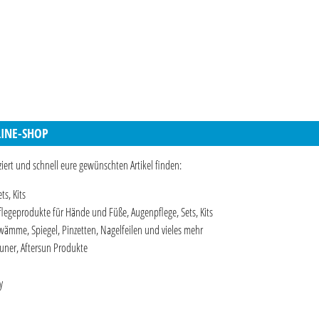
LINE-SHOP
iert und schnell eure gewünschten Artikel finden:
ts, Kits
legeprodukte für Hände und Füße, Augenpflege, Sets, Kits
wämme, Spiegel, Pinzetten, Nagelfeilen und vieles mehr
uner, Aftersun Produkte
y