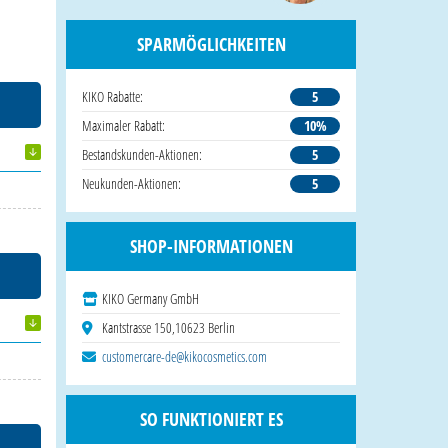
SPARMÖGLICHKEITEN
KIKO Rabatte:
5
Maximaler Rabatt:
10%
Bestandskunden-Aktionen:
5
Neukunden-Aktionen:
5
SHOP-INFORMATIONEN
KIKO Germany GmbH
Kantstrasse 150,10623 Berlin
customercare-de@kikocosmetics.com
SO FUNKTIONIERT ES