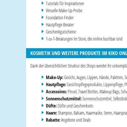
Tutorials für Inspirationen
Virtuelle Make-Up-Probe
Foundation Finder
Hautpflege-Berater
Geschenkgutscheine
1-zu-1-Beratungen im Store, die online buchbar sind
KOSMETIK UND WEITERE PRODUKTE IM KIKO ON
Dank der übersichtlichen Struktur des Shops werdet ihr unkompliz
Make-Up:
Gesicht, Augen, Lippen, Hände, Paletten, Se
Hautpflege:
Gesichtspflegeprodukte, Lippenpflege, Pf
Accessoires:
Pinsel, Travel Bottles, Makeup Bags, Sch
Sonnenschutzmittel:
Sonnenschutzmittel, Selbstbrä
Düfte:
Düfte und Geschenksets
Haare:
Shampoo, Balsam, Haarmaske, Seren, Haarspra
Rabatte:
Angebote und Deals