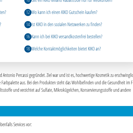
n?
Gilt ein KIKO Milano Rabattcode nur für Neukunden?
ten?
Wo kann ich einen KIKO Gutschein kaufen?
?
Ist KIKO in den sozialen Netzwerken zu finden?
Kann ich bei KIKO versandkostenfrei bestellen?
Welche Kontaktmöglichkeiten bietet KIKO an?
Antonio Percassi gegründet. Ziel war und ist es, hochwertige Kosmetik zu erschwingli
ige Farbpalette aus. Bei den Produkten steht das Wohlbefinden und die Gesundheit im 
tsstoffe und verzichtet auf Sulfate, Mikrokügelchen, Konservierungsstoffe und andere
benfalls Services vor: