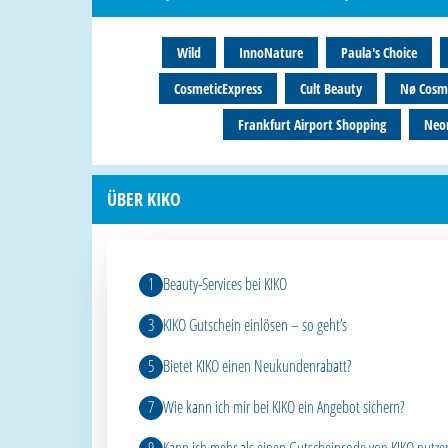
Wild
InnoNature
Paula's Choice
CosmeticExpress
Cult Beauty
Nø Cosme
Frankfurt Airport Shopping
Neon
ÜBER KIKO
Beauty-Services bei KIKO
KIKO Gutschein einlösen – so geht’s
Bietet KIKO einen Neukundenrabatt?
Wie kann ich mir bei KIKO ein Angebot sichern?