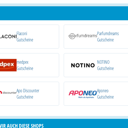
Flaconi
Parfumdreams
Gutscheine
Gutscheine
medpex
NOTINO
Gutscheine
Gutscheine
Apo Discounter
Aponeo
Gutscheine
Gutscheine
WIR AUCH DIESE SHOPS