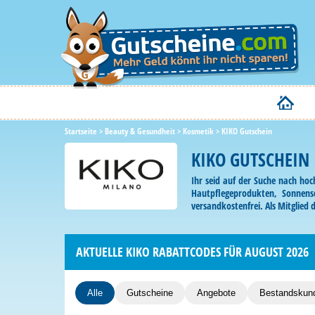
Startseite
>
Beauty & Gesundheit
>
Kosmetik
>
KIKO Gutschein
KIKO GUTSCHEIN
Ihr seid auf der Suche nach ho
Hautpflegeprodukten, Sonnensc
versandkostenfrei. Als Mitglied
Holt euch bei uns einen kostenfr
AKTUELLE KIKO RABATTCODES FÜR AUGUST 2026
Alle
Gutscheine
Angebote
Bestandskun