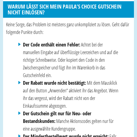
WARUM LÄSST SICH MEIN PAULA’S CHOICE GUTSCHEIN
NICHT EINLÖSEN?
Keine Sorge, das Problem ist meistens ganz unkompliziert zu lösen. Geht dafür
folgende Punkte durch:
Der Code enthält einen Fehler:
Achtet bei der
manuellen Eingabe auf überflüssige Leerzeichen und auf die
richtige Schreibweise. Oder kopiert den Code in den
Zwischenspeicher und fügt ihn im Warenkorb in das
Gutscheinfeld ein.
Der Rabatt wurde nicht bestätigt:
Mit dem Mausklick
auf den Button „Anwenden“ aktiviert ihr das Angebot. Wenn
ihr das vergesst, wird der Rabatt nicht von der
Einkaufssumme abgezogen.
Der Gutschein gilt nur für Neu- oder
Bestandskunden:
Manche Aktionscodes gelten nur für
eine ausgewählte Kundengruppe.
Der Mindestbestellwert wurde nicht erreicht:
Falls