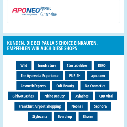
Aponeo
Gutscheine
KUNDEN, DIE BEI PAULA'S CHOICE EINKAUFEN,
EMPFEHLEN WIR AUCH DIESE SHOPS
Wild
InnoNature
Störtebekker
KIKO
The Ayurveda Experience
PURISH
apo.com
CosmeticExpress
Cult Beauty
Nø Cosmetics
GirlGotLashes
Niche Beauty
Aylashes
CBD Vital
Frankfurt Airport Shopping
Neonail
Sephora
Stylevana
Everdrop
Blissim