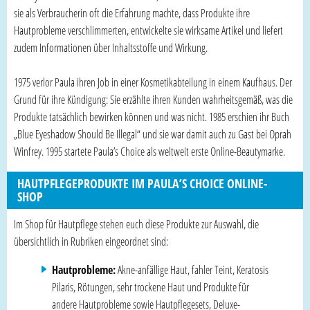
sie als Verbraucherin oft die Erfahrung machte, dass Produkte ihre
Hautprobleme verschlimmerten, entwickelte sie wirksame Artikel und liefert
zudem Informationen über Inhaltsstoffe und Wirkung.
1975 verlor Paula ihren Job in einer Kosmetikabteilung in einem Kaufhaus. Der
Grund für ihre Kündigung: Sie erzählte ihren Kunden wahrheitsgemäß, was die
Produkte tatsächlich bewirken können und was nicht. 1985 erschien ihr Buch
„Blue Eyeshadow Should Be Illegal“ und sie war damit auch zu Gast bei Oprah
Winfrey. 1995 startete Paula’s Choice als weltweit erste Online-Beautymarke.
HAUTPFLEGEPRODUKTE IM PAULA’S CHOICE ONLINE-
SHOP
Im Shop für Hautpflege stehen euch diese Produkte zur Auswahl, die
übersichtlich in Rubriken eingeordnet sind:
Hautprobleme:
Akne-anfällige Haut, fahler Teint, Keratosis
Pilaris, Rötungen, sehr trockene Haut und Produkte für
andere Hautprobleme sowie Hautpflegesets, Deluxe-