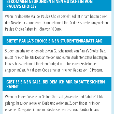
BEKOMMEN NEUKUNDEN EINEN GUTSCHEIN VON
PAULA’S CHOICE?
Wenn ihr das erste Mal bei Paula’s Choice bestellt, solltet ihr am besten direkt
den Newsletter abonnieren. Dann bekommt ihr für die Erstbestellungen einen
Paula’s Choice Rabatt in Höhe von 10 Euro.
BIETET PAULA’S CHOICE EINEN STUDENTENRABATT AN?
Studenten erhalten einen exklusiven Gutscheincode von Paula’s Choice. Dazu
müsst ihr euch bei UNiDAYS anmelden und euren Studentenstatus bestätigen.
Im Anschluss bekommt ihr einen Code, den ihr bei euren Bestellungen
angeben müsst. Mit diesem Code erhaltet ihr einen Rabatt von 15 Prozent.
GIBT ES EINEN SALE, BEI DEM ICH MIR RABATTE SICHERN
KANN?
Wenn ihr in der Fußzeile im Online-Shop auf „Angebote und Rabatte“ klickt,
gelangt ihr zu den aktuellen Deals und Aktionen. Zudem findet ihr in den
einzelnen Kategorien immer mindestens einen Deal vor. Darüber hinaus