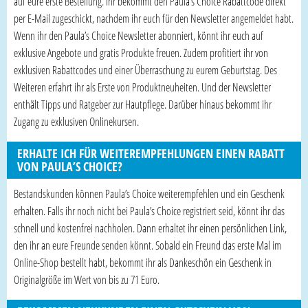
auf eure erste Bestellung. Ihr bekommt den Paula’s Choice Rabattcode direkt
per E-Mail zugeschickt, nachdem ihr euch für den Newsletter angemeldet habt.
Wenn ihr den Paula’s Choice Newsletter abonniert, könnt ihr euch auf
exklusive Angebote und gratis Produkte freuen. Zudem profitiert ihr von
exklusiven Rabattcodes und einer Überraschung zu eurem Geburtstag. Des
Weiteren erfahrt ihr als Erste von Produktneuheiten. Und der Newsletter
enthält Tipps und Ratgeber zur Hautpflege. Darüber hinaus bekommt ihr
Zugang zu exklusiven Onlinekursen.
ERHALTE ICH FÜR WEITEREMPFEHLUNGEN EINEN RABATT
VON PAULA’S CHOICE?
Bestandskunden können Paula’s Choice weiterempfehlen und ein Geschenk
erhalten. Falls ihr noch nicht bei Paula’s Choice registriert seid, könnt ihr das
schnell und kostenfrei nachholen. Dann erhaltet ihr einen persönlichen Link,
den ihr an eure Freunde senden könnt. Sobald ein Freund das erste Mal im
Online-Shop bestellt habt, bekommt ihr als Dankeschön ein Geschenk in
Originalgröße im Wert von bis zu 71 Euro.