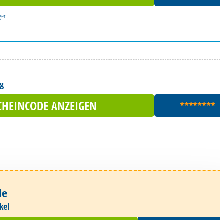
gen
ng
CHEINCODE ANZEIGEN
********
n
de
ikel