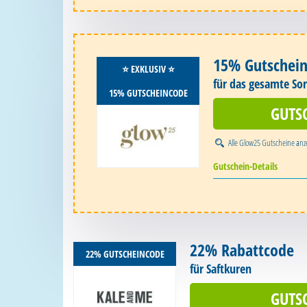
15% Gutschei
⭐️ EXKLUSIV ⭐️
für das gesamte So
15% GUTSCHEINCODE
GUTS
Alle
Glow25 Gutscheine
anz
Gutschein-Details
22% Rabattcode
22% GUTSCHEINCODE
für Saftkuren
GUTS