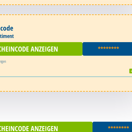
ncode
rtiment
CHEINCODE ANZEIGEN
********
eigen
CHEINCODE ANZEIGEN
********