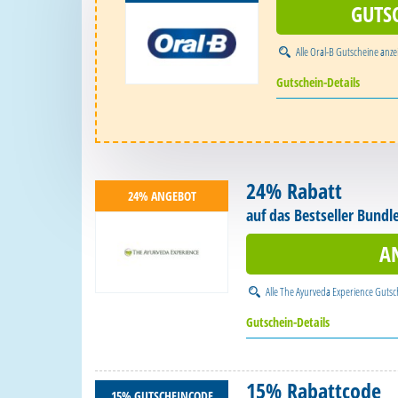
GUTS
Alle
Oral-B Gutscheine
anze
Gutschein-Details
24% Rabatt
24% ANGEBOT
auf das Bestseller Bundl
A
Alle
The Ayurveda Experience Gutsc
Gutschein-Details
15% Rabattcode
15% GUTSCHEINCODE