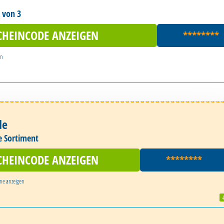
 von 3
CHEINCODE ANZEIGEN
********
en
de
e Sortiment
CHEINCODE ANZEIGEN
********
ine
anzeigen