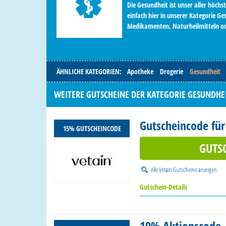
Die Gesundheit ist unser aller höch
einfach hier in unserer Kategorie G
Medikamenten, Naturheilmitteln od
ÄHNLICHE KATEGORIEN:
Apotheke
Drogerie
Gesundheit
WEITERE GUTSCHEINE DER KATEGORIE GESUNDHE
Gutscheincode für
15% GUTSCHEINCODE
GUTS
Alle
Vetain Gutscheine
anzeigen
Gutschein-Details
10% Aktionscode