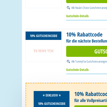
Alle
Paula's Choice Gutscheine
anzei
Gutschein-Details
10% Rabattcode
10% GUTSCHEINCODE
für die nächste Bestellu
GUTS
Alle
TummyTox Gutscheine
anzeige
Gutschein-Details
10% Rabattco
⭐️ EXKLUSIV ⭐️
für alle Vollpreisart
10% GUTSCHEINCODE