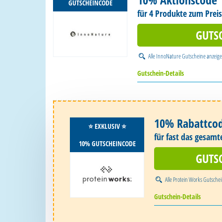
GUTSCHEINCODE
für 4 Produkte zum Preis
GUTS
Alle
InnoNature Gutscheine
anzeig
Gutschein-Details
10% Rabattco
⭐️ EXKLUSIV ⭐️
für fast das gesamt
10% GUTSCHEINCODE
GUTS
Alle
Protein Works Gutsche
Gutschein-Details