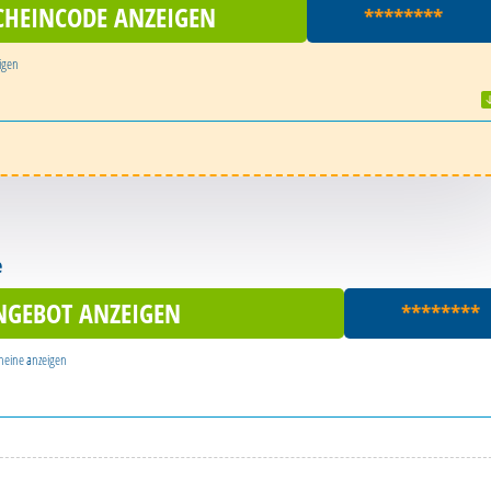
CHEINCODE ANZEIGEN
********
igen
e
NGEBOT ANZEIGEN
********
heine
anzeigen