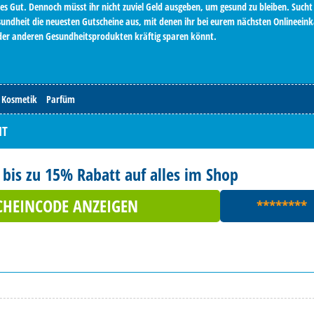
stes Gut. Dennoch müsst ihr nicht zuviel Geld ausgeben, um gesund zu bleiben. Sucht
esundheit die neuesten Gutscheine aus, mit denen ihr bei eurem nächsten Onlineein
er anderen Gesundheitsprodukten kräftig sparen könnt.
Kosmetik
Parfüm
IT
 bis zu 15% Rabatt auf alles im Shop
CHEINCODE ANZEIGEN
********