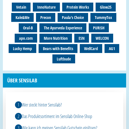
Vetain
InnoNature
Protein Works
Glow25
Kale&Me
Precon
Paula's Choice
TummyTox
Oral-B
The Ayurveda Experience
PURISH
apo.com
More Nutrition
ESN
WELCON
Lucky Hemp
Bears with Benefits
WellCard
AG1
Luftbude
ÜBER SENSILAB
Wer steckt hinter Sensilab?
Das Produktsortiment im Sensilab Online-Shop
Wie kann ich meinen Sensilab Gutschein einlösen?