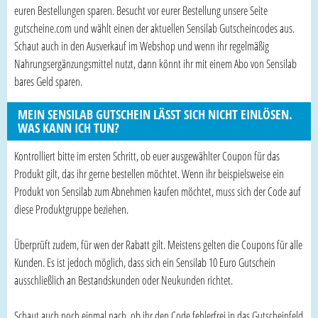
euren Bestellungen sparen. Besucht vor eurer Bestellung unsere Seite
gutscheine.com und wählt einen der aktuellen Sensilab Gutscheincodes aus.
Schaut auch in den Ausverkauf im Webshop und wenn ihr regelmäßig
Nahrungsergänzungsmittel nutzt, dann könnt ihr mit einem Abo von Sensilab
bares Geld sparen.
MEIN SENSILAB GUTSCHEIN LÄSST SICH NICHT EINLÖSEN.
WAS KANN ICH TUN?
Kontrolliert bitte im ersten Schritt, ob euer ausgewählter Coupon für das
Produkt gilt, das ihr gerne bestellen möchtet. Wenn ihr beispielsweise ein
Produkt von Sensilab zum Abnehmen kaufen möchtet, muss sich der Code auf
diese Produktgruppe beziehen.
Überprüft zudem, für wen der Rabatt gilt. Meistens gelten die Coupons für alle
Kunden. Es ist jedoch möglich, dass sich ein Sensilab 10 Euro Gutschein
ausschließlich an Bestandskunden oder Neukunden richtet.
Schaut auch noch einmal nach, ob ihr den Code fehlerfrei in das Gutscheinfeld