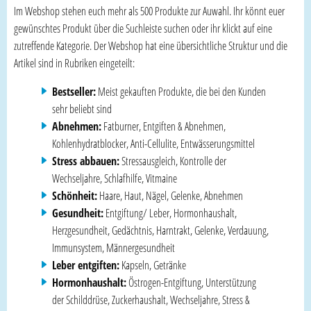
Im Webshop stehen euch mehr als 500 Produkte zur Auwahl. Ihr könnt euer
gewünschtes Produkt über die Suchleiste suchen oder ihr klickt auf eine
zutreffende Kategorie. Der Webshop hat eine übersichtliche Struktur und die
Artikel sind in Rubriken eingeteilt:
Bestseller:
Meist gekauften Produkte, die bei den Kunden
sehr beliebt sind
Abnehmen:
Fatburner, Entgiften & Abnehmen,
Kohlenhydratblocker, Anti-Cellulite, Entwässerungsmittel
Stress abbauen:
Stressausgleich, Kontrolle der
Wechseljahre, Schlafhilfe, Vitmaine
Schönheit:
Haare, Haut, Nägel, Gelenke, Abnehmen
Gesundheit:
Entgiftung/ Leber, Hormonhaushalt,
Herzgesundheit, Gedächtnis, Harntrakt, Gelenke, Verdauung,
Immunsystem, Männergesundheit
Leber entgiften:
Kapseln, Getränke
Hormonhaushalt:
Östrogen-Entgiftung, Unterstützung
der Schilddrüse, Zuckerhaushalt, Wechseljahre, Stress &