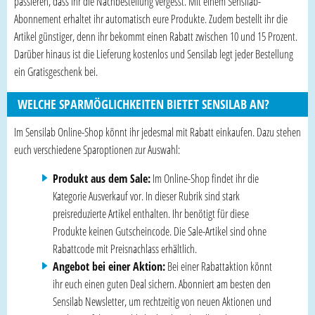
passieren, dass ihr die Nachbestellung vergesst. Mit einem Sensilab-
Abonnement erhaltet ihr automatisch eure Produkte. Zudem bestellt ihr die
Artikel günstiger, denn ihr bekommt einen Rabatt zwischen 10 und 15 Prozent.
Darüber hinaus ist die Lieferung kostenlos und Sensilab legt jeder Bestellung
ein Gratisgeschenk bei.
WELCHE SPARMÖGLICHKEITEN BIETET SENSILAB AN?
Im Sensilab Online-Shop könnt ihr jedesmal mit Rabatt einkaufen. Dazu stehen
euch verschiedene Sparoptionen zur Auswahl:
Produkt aus dem Sale:
Im Online-Shop findet ihr die
Kategorie Ausverkauf vor. In dieser Rubrik sind stark
preisreduzierte Artikel enthalten. Ihr benötigt für diese
Produkte keinen Gutscheincode. Die Sale-Artikel sind ohne
Rabattcode mit Preisnachlass erhältlich.
Angebot bei einer Aktion:
Bei einer Rabattaktion könnt
ihr euch einen guten Deal sichern. Abonniert am besten den
Sensilab Newsletter, um rechtzeitig von neuen Aktionen und