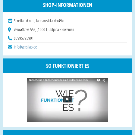
SHOP-INFORMATIONEN
Sensilab d.o.o., farmacevtska družba
Verovškova 55a, ,1000 Ljubljana Slowenien
06995795991
info@sensilab.de
SO FUNKTIONIERT ES