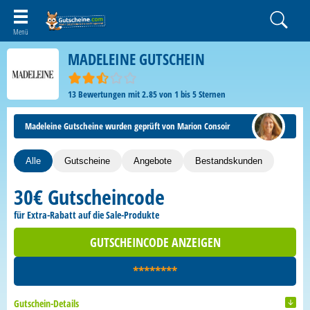
MADELEINE GUTSCHEIN
13
Bewertungen mit
2.85
von
1
bis
5
Sternen
Madeleine Gutscheine wurden geprüft von Marion Consoir
Alle
Gutscheine
Angebote
Bestandskunden
30€ Gutscheincode
für Extra-Rabatt auf die Sale-Produkte
GUTSCHEINCODE ANZEIGEN
********
Gutschein-Details