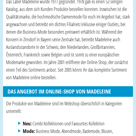
Das Label Madeleine wurde 1977 gegründet. 1978 gab es einen 52-seitigen
Katalog, aus dem sich Kunden Produkte bestellen konnten. Inzwischen ist die
Qualitätsmarke, die hochmodische Damenmode für euch im Angebot hat, stark
angewachsen und betreibt ein dichtes Filialnetz inklusive einiger Outlets, bei
denen die Business-Mode besonders preiswert erhältlich ist. Während der
Konzern in Zirndorf in Bayern seine Zentrale hat, betreibt Madeleine auch
Auslandsstandorte in der Schweiz, den Niederlanden, Großbritannien,
Österreich, Frankreich sowie Belgien und ist somit zu einer europäischen
Modemarke geworden. Im Jahre 2001 eröffnete der Online-Shop, der zunächst
einen Teil des Sortiments anbot. Seit 2005 könnt ihr das komplette Sortiment
von Madeleine online bestellen.
DAS ANGEBOT IM ONLINE-SHOP VON MADELEINE
Die Produkte von Madeleine sind im Webshop übersichtlich in Kategorien
unterteilt:
Neu:
Combi Kollektionen und Favourites Kollektion
Mode:
Business Mode, Abendmode, Bademode, Blusen,