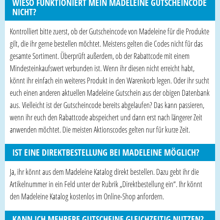
WIESO FUNKTIONIERT MEIN MADELEINE GUTSCHEINCODE
NICHT?
Kontrolliert bitte zuerst, ob der Gutscheincode von Madeleine für die Produkte
gilt, die ihr gerne bestellen möchtet. Meistens gelten die Codes nicht für das
gesamte Sortiment. Überprüft außerdem, ob der Rabattcode mit einem
Mindesteinkaufswert verbunden ist. Wenn ihr diesen nicht erreicht habt,
könnt ihr einfach ein weiteres Produkt in den Warenkorb legen. Oder ihr sucht
euch einen anderen aktuellen Madeleine Gutschein aus der obigen Datenbank
aus. Vielleicht ist der Gutscheincode bereits abgelaufen? Das kann passieren,
wenn ihr euch den Rabattcode abspeichert und dann erst nach längerer Zeit
anwenden möchtet. Die meisten Aktionscodes gelten nur für kurze Zeit.
IST EINE DIREKTBESTELLUNG BEI MADELEINE MÖGLICH?
Ja, ihr könnt aus dem Madeleine Katalog direkt bestellen. Dazu gebt ihr die
Artikelnummer in ein Feld unter der Rubrik „Direktbestellung ein“. Ihr könnt
den Madeleine Katalog kostenlos im Online-Shop anfordern.
KANN ICH MEHRERE GUTSCHEINE GLEICHZEITIG NUTZEN?