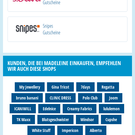
Gutscheine
Snipes
Gutscheine
KUNDEN, DIE BEI MADELEINE EINKAUFEN, EMPFEHLEN
WIR AUCH DIESE SHOPS
My Jewellery
Gina Tricot
7days
Regatta
bruno banani
CLINIC DRESS
Polo Club
Joom
ICANIWILL
Edelnice
Creamy Fabrics
lululemon
TK Maxx
Blutsgeschwister
Windsor
Cupshe
White Stuff
Impericon
Alberto