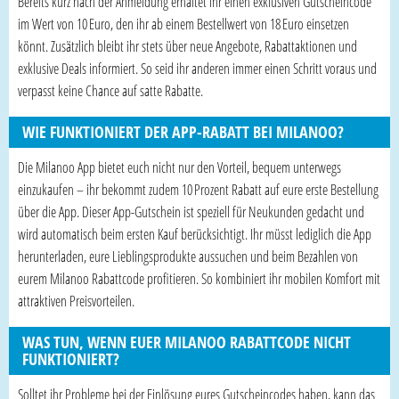
Bereits kurz nach der Anmeldung erhaltet ihr einen exklusiven Gutscheincode
im Wert von 10 Euro, den ihr ab einem Bestellwert von 18 Euro einsetzen
könnt. Zusätzlich bleibt ihr stets über neue Angebote, Rabattaktionen und
exklusive Deals informiert. So seid ihr anderen immer einen Schritt voraus und
verpasst keine Chance auf satte Rabatte.
WIE FUNKTIONIERT DER APP-RABATT BEI MILANOO?
Die Milanoo App bietet euch nicht nur den Vorteil, bequem unterwegs
einzukaufen – ihr bekommt zudem 10 Prozent Rabatt auf eure erste Bestellung
über die App. Dieser App-Gutschein ist speziell für Neukunden gedacht und
wird automatisch beim ersten Kauf berücksichtigt. Ihr müsst lediglich die App
herunterladen, eure Lieblingsprodukte aussuchen und beim Bezahlen von
eurem Milanoo Rabattcode profitieren. So kombiniert ihr mobilen Komfort mit
attraktiven Preisvorteilen.
WAS TUN, WENN EUER MILANOO RABATTCODE NICHT
FUNKTIONIERT?
Solltet ihr Probleme bei der Einlösung eures Gutscheincodes haben, kann das