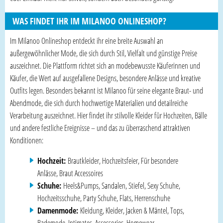
WAS FINDET IHR IM MILANOO ONLINESHOP?
Im Milanoo Onlineshop entdeckt ihr eine breite Auswahl an
außergewöhnlicher Mode, die sich durch Stil, Vielfalt und günstige Preise
auszeichnet. Die Plattform richtet sich an modebewusste Käuferinnen und
Käufer, die Wert auf ausgefallene Designs, besondere Anlässe und kreative
Outfits legen. Besonders bekannt ist Milanoo für seine elegante Braut- und
Abendmode, die sich durch hochwertige Materialien und detailreiche
Verarbeitung auszeichnet. Hier findet ihr stilvolle Kleider für Hochzeiten, Bälle
und andere festliche Ereignisse – und das zu überraschend attraktiven
Konditionen:
Hochzeit:
Brautkleider, Hochzeitsfeier, Für besondere
Anlässe, Braut Accessoires
Schuhe:
Heels&Pumps, Sandalen, Stiefel, Sexy Schuhe,
Hochzeitsschuhe, Party Schuhe, Flats, Herrenschuhe
Damenmode:
Kleidung, Kleider, Jacken & Mäntel, Tops,