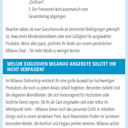
„Einlösen“.
Der Preisvorteil wird automatisch vom
Gesamtbetrag abgezogen.
Beachtet dabei, ob euer Gutscheincode an bestimmte Bedingungen geknüpft
ist, etwa einen Mindestbestellwert oder eine Gültigkeit für ausgewählte
Produkte. Wenn alles passt, profitiert ihr direkt von eurem persönlichen
Milanoo Deal – für mehr Mode zu weniger Kosten.
WELCHE EXKLUSIVEN MILANOO ANGEBOTE SOLLTET IHR
NICHT VERPASSEN?
Im Milanoo Onlineshop entdeckt ihr eine große Auswahl an hochwertigen
Produkten, die euch zu jedem Anlass stilvoll begleiten. Besonders beliebt sind
die eleganten Abendkleider, die sich hervorragend für Hochzeiten oder
festliche Events eignen. Ob ihr als Gast eingeladen seid oder selbst im
Mittelpunkt steht – Milanoo bietet euch das passende Outfit in stilvollem
Design und zu einem attraktiven Preis. Auch Brautmütter finden im Sortiment
besondere Kleider, die Komfort und Eleganz perfekt vereinen. Milanoo achtet