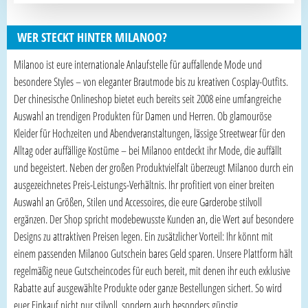
WER STECKT HINTER MILANOO?
Milanoo ist eure internationale Anlaufstelle für auffallende Mode und
besondere Styles – von eleganter Brautmode bis zu kreativen Cosplay-Outfits.
Der chinesische Onlineshop bietet euch bereits seit 2008 eine umfangreiche
Auswahl an trendigen Produkten für Damen und Herren. Ob glamouröse
Kleider für Hochzeiten und Abendveranstaltungen, lässige Streetwear für den
Alltag oder auffällige Kostüme – bei Milanoo entdeckt ihr Mode, die auffällt
und begeistert. Neben der großen Produktvielfalt überzeugt Milanoo durch ein
ausgezeichnetes Preis-Leistungs-Verhältnis. Ihr profitiert von einer breiten
Auswahl an Größen, Stilen und Accessoires, die eure Garderobe stilvoll
ergänzen. Der Shop spricht modebewusste Kunden an, die Wert auf besondere
Designs zu attraktiven Preisen legen. Ein zusätzlicher Vorteil: Ihr könnt mit
einem passenden Milanoo Gutschein bares Geld sparen. Unsere Plattform hält
regelmäßig neue Gutscheincodes für euch bereit, mit denen ihr euch exklusive
Rabatte auf ausgewählte Produkte oder ganze Bestellungen sichert. So wird
euer Einkauf nicht nur stilvoll, sondern auch besonders günstig.