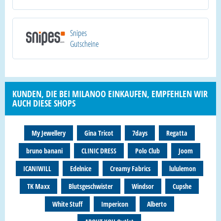
Snipes
Gutscheine
KUNDEN, DIE BEI MILANOO EINKAUFEN, EMPFEHLEN WIR
AUCH DIESE SHOPS
My Jewellery
Gina Tricot
7days
Regatta
bruno banani
CLINIC DRESS
Polo Club
Joom
ICANIWILL
Edelnice
Creamy Fabrics
lululemon
TK Maxx
Blutsgeschwister
Windsor
Cupshe
White Stuff
Impericon
Alberto