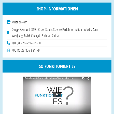
SHOP-INFORMATIONEN
Milanoo.com
Qingpi Avenue # 319, ,Cross-Straits Science Park Information Industry Zone
Wenjiang Bezirk Chengdu Sichuan China
+(00)86-28-659-705-90
+00-86-28-826-881-79
SO FUNKTIONIERT ES