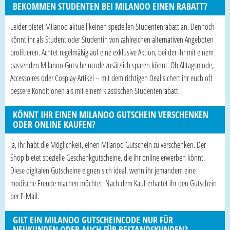
BEKOMMEN STUDENTEN BEI MILANOO EINEN RABATT?
Leider bietet Milanoo aktuell keinen speziellen Studentenrabatt an. Dennoch
könnt ihr als Student oder Studentin von zahlreichen alternativen Angeboten
profitieren. Achtet regelmäßig auf eine exklusive Aktion, bei der ihr mit einem
passenden Milanoo Gutscheincode zusätzlich sparen könnt. Ob Alltagsmode,
Accessoires oder Cosplay-Artikel – mit dem richtigen Deal sichert ihr euch oft
bessere Konditionen als mit einem klassischen Studentenrabatt.
KÖNNT IHR EINEN MILANOO GUTSCHEIN VERSCHENKEN
ODER ONLINE KAUFEN?
Ja, ihr habt die Möglichkeit, einen Milanoo Gutschein zu verschenken. Der
Shop bietet spezielle Geschenkgutscheine, die ihr online erwerben könnt.
Diese digitalen Gutscheine eignen sich ideal, wenn ihr jemandem eine
modische Freude machen möchtet. Nach dem Kauf erhaltet ihr den Gutschein
per E-Mail.
GILT EIN MILANOO GUTSCHEINCODE NUR FÜR
NEUKUNDEN ODER AUCH FÜR BESTANDSKUNDEN?