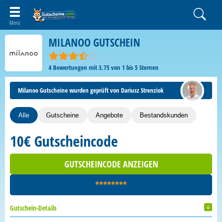
MILANOO GUTSCHEIN
4
Bewertungen mit
3.75
von
1
bis
5
Sternen
Milanoo Gutscheine wurden geprüft von Dariusz Strenziok
Alle
Gutscheine
Angebote
Bestandskunden
10€ Gutscheincode
GUTSCHEINCODE ANZEIGEN
********
Gutschein-Details