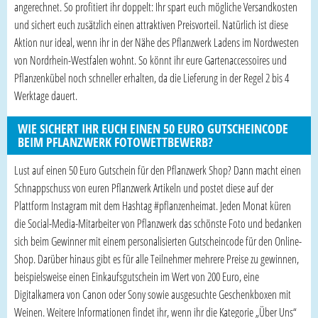
angerechnet. So profitiert ihr doppelt: Ihr spart euch mögliche Versandkosten
und sichert euch zusätzlich einen attraktiven Preisvorteil. Natürlich ist diese
Aktion nur ideal, wenn ihr in der Nähe des Pflanzwerk Ladens im Nordwesten
von Nordrhein-Westfalen wohnt. So könnt ihr eure Gartenaccessoires und
Pflanzenkübel noch schneller erhalten, da die Lieferung in der Regel 2 bis 4
Werktage dauert.
WIE SICHERT IHR EUCH EINEN 50 EURO GUTSCHEINCODE
BEIM PFLANZWERK FOTOWETTBEWERB?
Lust auf einen 50 Euro Gutschein für den Pflanzwerk Shop? Dann macht einen
Schnappschuss von euren Pflanzwerk Artikeln und postet diese auf der
Plattform Instagram mit dem Hashtag #pflanzenheimat. Jeden Monat küren
die Social-Media-Mitarbeiter von Pflanzwerk das schönste Foto und bedanken
sich beim Gewinner mit einem personalisierten Gutscheincode für den Online-
Shop. Darüber hinaus gibt es für alle Teilnehmer mehrere Preise zu gewinnen,
beispielsweise einen Einkaufsgutschein im Wert von 200 Euro, eine
Digitalkamera von Canon oder Sony sowie ausgesuchte Geschenkboxen mit
Weinen. Weitere Informationen findet ihr, wenn ihr die Kategorie „Über Uns“