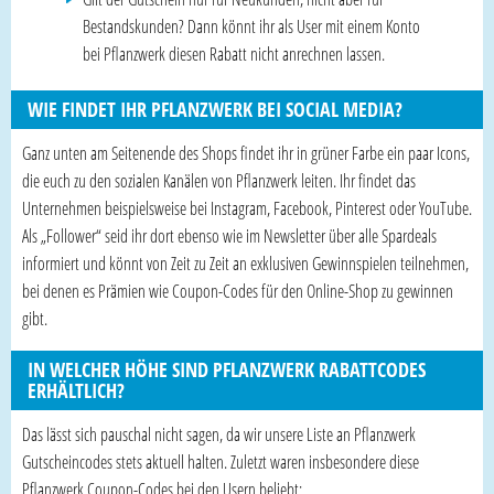
Bestandskunden? Dann könnt ihr als User mit einem Konto
bei Pflanzwerk diesen Rabatt nicht anrechnen lassen.
WIE FINDET IHR PFLANZWERK BEI SOCIAL MEDIA?
Ganz unten am Seitenende des Shops findet ihr in grüner Farbe ein paar Icons,
die euch zu den sozialen Kanälen von Pflanzwerk leiten. Ihr findet das
Unternehmen beispielsweise bei Instagram, Facebook, Pinterest oder YouTube.
Als „Follower“ seid ihr dort ebenso wie im Newsletter über alle Spardeals
informiert und könnt von Zeit zu Zeit an exklusiven Gewinnspielen teilnehmen,
bei denen es Prämien wie Coupon-Codes für den Online-Shop zu gewinnen
gibt.
IN WELCHER HÖHE SIND PFLANZWERK RABATTCODES
ERHÄLTLICH?
Das lässt sich pauschal nicht sagen, da wir unsere Liste an Pflanzwerk
Gutscheincodes stets aktuell halten. Zuletzt waren insbesondere diese
Pflanzwerk Coupon-Codes bei den Usern beliebt: