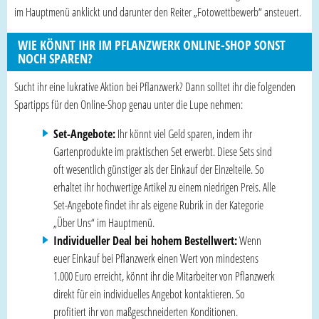
im Hauptmenü anklickt und darunter den Reiter „Fotowettbewerb“ ansteuert.
WIE KÖNNT IHR IM PFLANZWERK ONLINE-SHOP SONST
NOCH SPAREN?
Sucht ihr eine lukrative Aktion bei Pflanzwerk? Dann solltet ihr die folgenden
Spartipps für den Online-Shop genau unter die Lupe nehmen:
Set-Angebote:
Ihr könnt viel Geld sparen, indem ihr
Gartenprodukte im praktischen Set erwerbt. Diese Sets sind
oft wesentlich günstiger als der Einkauf der Einzelteile. So
erhaltet ihr hochwertige Artikel zu einem niedrigen Preis. Alle
Set-Angebote findet ihr als eigene Rubrik in der Kategorie
„Über Uns“ im Hauptmenü.
Individueller Deal bei hohem Bestellwert:
Wenn
euer Einkauf bei Pflanzwerk einen Wert von mindestens
1.000 Euro erreicht, könnt ihr die Mitarbeiter von Pflanzwerk
direkt für ein individuelles Angebot kontaktieren. So
profitiert ihr von maßgeschneiderten Konditionen.