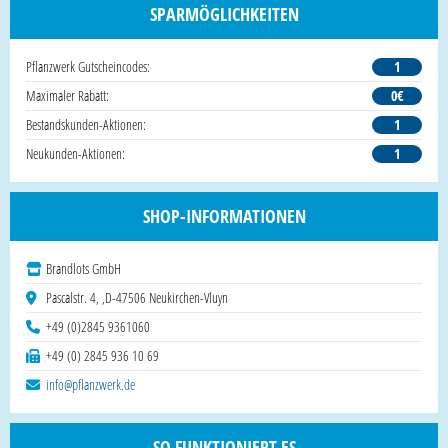
SPARMÖGLICHKEITEN
Pflanzwerk Gutscheincodes:
1
Maximaler Rabatt:
0€
Bestandskunden-Aktionen:
1
Neukunden-Aktionen:
1
SHOP-INFORMATIONEN
Brandlots GmbH
Pascalstr. 4, ,D-47506 Neukirchen-Vluyn
+49 (0)2845 9361060
+49 (0) 2845 936 10 69
info@pflanzwerk.de
SO FUNKTIONIERT ES