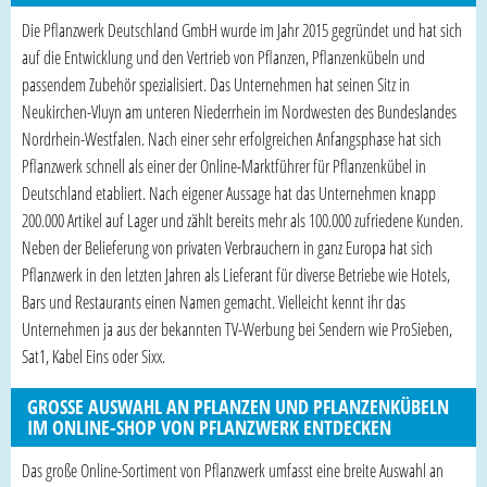
Die Pflanzwerk Deutschland GmbH wurde im Jahr 2015 gegründet und hat sich
auf die Entwicklung und den Vertrieb von Pflanzen, Pflanzenkübeln und
passendem Zubehör spezialisiert. Das Unternehmen hat seinen Sitz in
Neukirchen-Vluyn am unteren Niederrhein im Nordwesten des Bundeslandes
Nordrhein-Westfalen. Nach einer sehr erfolgreichen Anfangsphase hat sich
Pflanzwerk schnell als einer der Online-Marktführer für Pflanzenkübel in
Deutschland etabliert. Nach eigener Aussage hat das Unternehmen knapp
200.000 Artikel auf Lager und zählt bereits mehr als 100.000 zufriedene Kunden.
Neben der Belieferung von privaten Verbrauchern in ganz Europa hat sich
Pflanzwerk in den letzten Jahren als Lieferant für diverse Betriebe wie Hotels,
Bars und Restaurants einen Namen gemacht. Vielleicht kennt ihr das
Unternehmen ja aus der bekannten TV-Werbung bei Sendern wie ProSieben,
Sat1, Kabel Eins oder Sixx.
GROSSE AUSWAHL AN PFLANZEN UND PFLANZENKÜBELN I
M ONLINE-SHOP VON PFLANZWERK ENTDECKEN
Das große Online-Sortiment von Pflanzwerk umfasst eine breite Auswahl an