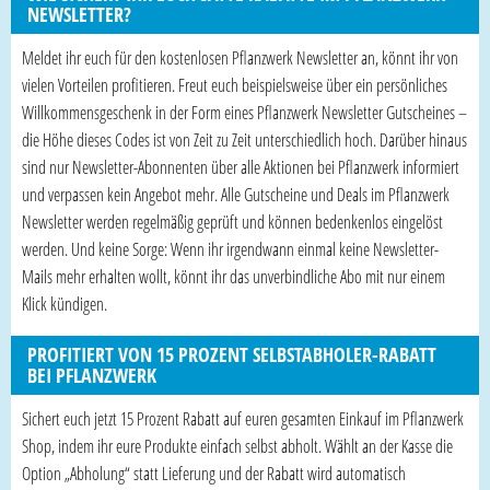
NEWSLETTER?
Meldet ihr euch für den kostenlosen Pflanzwerk Newsletter an, könnt ihr von
vielen Vorteilen profitieren. Freut euch beispielsweise über ein persönliches
Willkommensgeschenk in der Form eines Pflanzwerk Newsletter Gutscheines –
die Höhe dieses Codes ist von Zeit zu Zeit unterschiedlich hoch. Darüber hinaus
sind nur Newsletter-Abonnenten über alle Aktionen bei Pflanzwerk informiert
und verpassen kein Angebot mehr. Alle Gutscheine und Deals im Pflanzwerk
Newsletter werden regelmäßig geprüft und können bedenkenlos eingelöst
werden. Und keine Sorge: Wenn ihr irgendwann einmal keine Newsletter-
Mails mehr erhalten wollt, könnt ihr das unverbindliche Abo mit nur einem
Klick kündigen.
PROFITIERT VON 15 PROZENT SELBSTABHOLER-RABATT
BEI PFLANZWERK
Sichert euch jetzt 15 Prozent Rabatt auf euren gesamten Einkauf im Pflanzwerk
Shop, indem ihr eure Produkte einfach selbst abholt. Wählt an der Kasse die
Option „Abholung“ statt Lieferung und der Rabatt wird automatisch