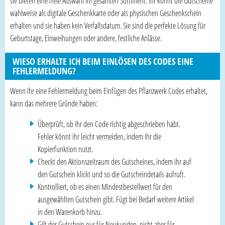
sie bieten eine freie Auswahl im gesamten Sortiment. Ihr könnt die Gutscheine
wahlweise als digitale Geschenkkarte oder als physischen Geschenkschein
erhalten und sie haben kein Verfallsdatum. Sie sind die perfekte Lösung für
Geburtstage, Einweihungen oder andere, festliche Anlässe.
WIESO ERHALTE ICH BEIM EINLÖSEN DES CODES EINE
FEHLERMELDUNG?
Wenn ihr eine Fehlermeldung beim Einfügen des Pflanzwerk Codes erhaltet,
kann das mehrere Gründe haben:
Überprüft, ob ihr den Code richtig abgeschrieben habt.
Fehler könnt ihr leicht vermeiden, indem ihr die
Kopierfunktion nutzt.
Checkt den Aktionszeitraum des Gutscheines, indem ihr auf
den Gutschein klickt und so die Gutscheindetails aufruft.
Kontrolliert, ob es einen Mindestbestellwert für den
ausgewählten Gutschein gibt. Fügt bei Bedarf weitere Artikel
in den Warenkorb hinzu.
Gilt der Gutschein nur für Neukunden, nicht aber für