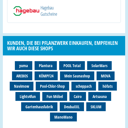
Hagebau
Gutscheine
KUNDEN, DIE BEI PFLANZWERK EINKAUFEN, EMPFEHLEN
WIR AUCH DIESE SHOPS
yuma
Plantura
POOL Total
SolarMars
AREBOS
KÖMPF24
Mein Saunashop
MOVA
Navimow
Pool-Chlor-Shop
scheppach
höfats
Lights4fun
Fun Möbel
Cairo
Artsauna
Gartenhausfabrik
DeubaXXL
SKLUM
ManoMano