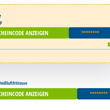
e
op
CHEINCODE ANZEIGEN
********
Heißluftfritteuse
CHEINCODE ANZEIGEN
********