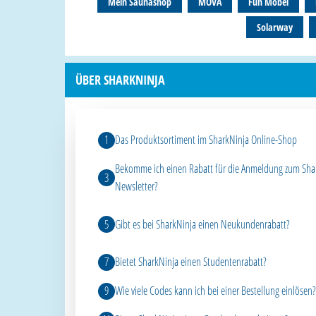
Mein Saunashop
MOVA
Fun Möbel
Solarway
ÜBER SHARKNINJA
Das Produktsortiment im SharkNinja Online-Shop
Bekomme ich einen Rabatt für die Anmeldung zum Sha
Newsletter?
Gibt es bei SharkNinja einen Neukundenrabatt?
Bietet SharkNinja einen Studentenrabatt?
Wie viele Codes kann ich bei einer Bestellung einlösen?