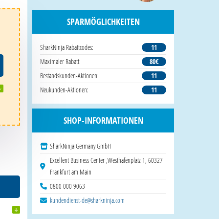
SPARMÖGLICHKEITEN
SharkNinja Rabattcodes:
11
Maximaler Rabatt:
80€
Bestandskunden-Aktionen:
11
Neukunden-Aktionen:
11
SHOP-INFORMATIONEN
SharkNinja Germany GmbH
Excellent Business Center ,Westhafenplatz 1, 60327
Frankfurt am Main
0800 000 9063
kundendienst-de@sharkninja.com