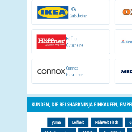
IKEA
Gutscheine
Höffner
Gutscheine
Connox
Gutscheine
KUNDEN, DIE BEI SHARKNINJA EINKAUFEN, EMPF
yuma
Leifheit
Nähwelt Flach
G