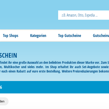
Top Shops
Kategorien
Top Gutscheine
Gutschein
SCHEIN
findet ihr eine große Auswahl an den beliebten Produkten dieser Marke vor. Zum
nen, Multikocher und vieles mehr. Im Shop erhaltet ihr auch Set-Angebote sow
r euch einen Rabatt auf eure erste Bestellung. Weitere Preisreduzierungen bekom
SharkNinja Gutschein lediglich beim Bestellvorgang angeben.
6
den