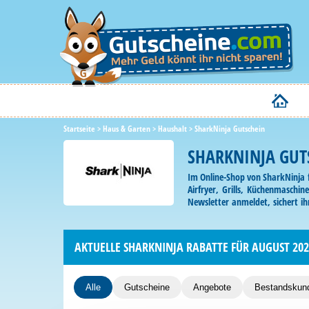
Startseite
>
Haus & Garten
>
Haushalt
>
SharkNinja Gutschein
SHARKNINJA GUT
Im Online-Shop von SharkNinja 
Airfryer, Grills, Küchenmaschi
Newsletter anmeldet, sichert ih
abgreifen könnt. Ihr müsst den 
AKTUELLE SHARKNINJA RABATTE FÜR AUGUST 202
Alle
Gutscheine
Angebote
Bestandskun