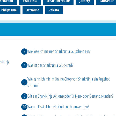
Kenwood
ZWILLING
SchattenFreu.de
Jackery
Laurastar
Philips Hue
Artsauna
Zelesta
Wie löse ich meinen SharkNinja Gutschein ein?
rkNinja
Was ist das SharkNinja Glücksrad?
Wie kann ich mir im Online-Shop von SharkNinja ein Angebot
sichern?
Gilt ein SharkNinja Aktionscode für Neu- oder Bestandskunden?
Warum lässt sich mein Code nicht anwenden?