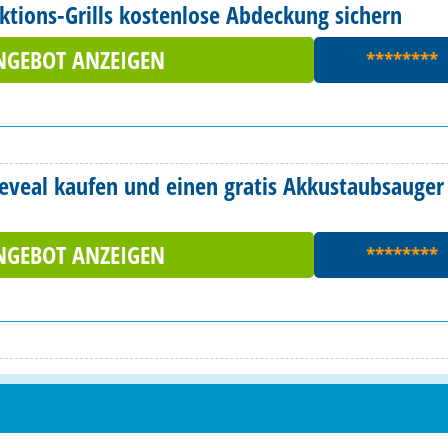
ktions-Grills kostenlose Abdeckung sichern
NGEBOT ANZEIGEN
********
eveal kaufen und einen gratis Akkustaubsauger
NGEBOT ANZEIGEN
********