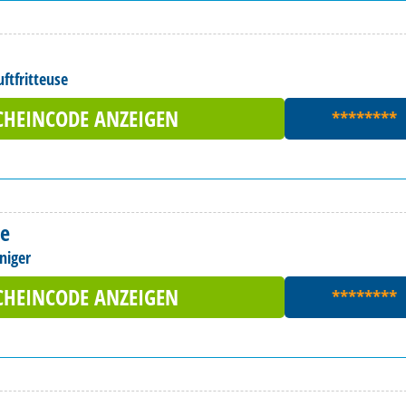
ftfritteuse
CHEINCODE ANZEIGEN
********
de
niger
CHEINCODE ANZEIGEN
********