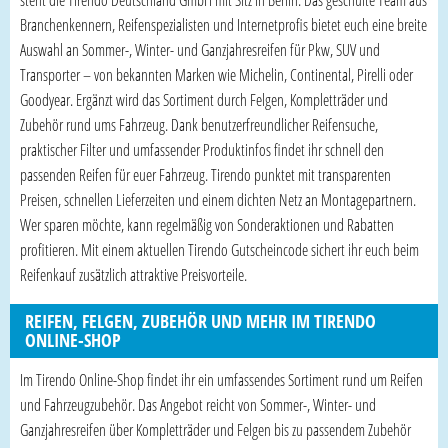
steht die Tirendo Deutschland GmbH mit Sitz in Berlin. Das geschulte Team aus
Branchenkennern, Reifenspezialisten und Internetprofis bietet euch eine breite
Auswahl an Sommer-, Winter- und Ganzjahresreifen für Pkw, SUV und
Transporter – von bekannten Marken wie Michelin, Continental, Pirelli oder
Goodyear. Ergänzt wird das Sortiment durch Felgen, Kompletträder und
Zubehör rund ums Fahrzeug. Dank benutzerfreundlicher Reifensuche,
praktischer Filter und umfassender Produktinfos findet ihr schnell den
passenden Reifen für euer Fahrzeug. Tirendo punktet mit transparenten
Preisen, schnellen Lieferzeiten und einem dichten Netz an Montagepartnern.
Wer sparen möchte, kann regelmäßig von Sonderaktionen und Rabatten
profitieren. Mit einem aktuellen Tirendo Gutscheincode sichert ihr euch beim
Reifenkauf zusätzlich attraktive Preisvorteile.
REIFEN, FELGEN, ZUBEHÖR UND MEHR IM TIRENDO
ONLINE-SHOP
Im Tirendo Online-Shop findet ihr ein umfassendes Sortiment rund um Reifen
und Fahrzeugzubehör. Das Angebot reicht von Sommer-, Winter- und
Ganzjahresreifen über Kompletträder und Felgen bis zu passendem Zubehör