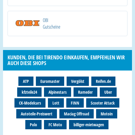
OBI
Gutscheine
KUNDEN, DIE BEI TIRENDO EINKAUFEN, EMPFEHLEN WIR
AUCH DIESE SHOPS
ATP
Euromaster
Vergölst
Reifen.de
kfzteile24
Alpinestars
Rameder
Uber
CK-Modelcars
Lott
FINN
Scooter Attack
Autoteile-Preiswert
Maciag Offroad
Motoin
Polo
FC Moto
billiger-mietwagen