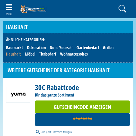
HAUSHALT
ÄHNLICHE KATEGORIEN:
Baumarkt
Dekoration
Do-it-Yourself
Gartenbedarf
Grillen
Haushalt
Möbel
Tierbedarf
Wohnaccessoires
WEITERE GUTSCHEINE DER KATEGORIE HAUSHALT
30€ Rabattcode
für das ganze Sortiment
GUTSCHEINCODE ANZEIGEN
********
Alle
yuma Gutscheine
anzeigen