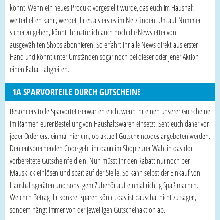
könnt. Wenn ein neues Produkt vorgestellt wurde, das euch im Haushalt
weiterhelfen kann, werdet ihr es als erstes im Netz finden. Um auf Nummer
sicher zu gehen, könnt ihr natürlich auch noch die Newsletter von
ausgewählten Shops abonnieren. So erfahrt ihr alle News direkt aus erster
Hand und könnt unter Umständen sogar noch bei dieser oder jener Aktion
einen Rabatt abgreifen.
1A SPARVORTEILE DURCH GUTSCHEINE
Besonders tolle Sparvorteile erwarten euch, wenn ihr einen unserer Gutscheine
im Rahmen eurer Bestellung von Haushaltswaren einsetzt. Seht euch daher vor
jeder Order erst einmal hier um, ob aktuell Gutscheincodes angeboten werden.
Den entsprechenden Code gebt ihr dann im Shop eurer Wahl in das dort
vorbereitete Gutscheinfeld ein. Nun müsst ihr den Rabatt nur noch per
Mausklick einlösen und spart auf der Stelle. So kann selbst der Einkauf von
Haushaltsgeräten und sonstigem Zubehör auf einmal richtig Spaß machen.
Welchen Betrag ihr konkret sparen könnt, das ist pauschal nicht zu sagen,
sondern hängt immer von der jeweiligen Gutscheinaktion ab.