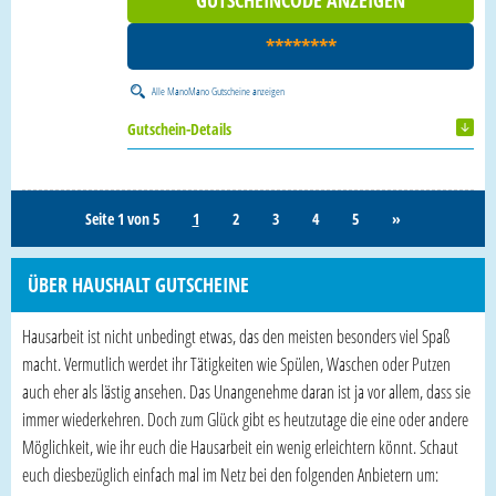
GUTSCHEINCODE ANZEIGEN
********
Alle
ManoMano Gutscheine
anzeigen
Gutschein-Details
Seite 1 von 5
1
2
3
4
5
»
ÜBER HAUSHALT GUTSCHEINE
Hausarbeit ist nicht unbedingt etwas, das den meisten besonders viel Spaß
macht. Vermutlich werdet ihr Tätigkeiten wie Spülen, Waschen oder Putzen
auch eher als lästig ansehen. Das Unangenehme daran ist ja vor allem, dass sie
immer wiederkehren. Doch zum Glück gibt es heutzutage die eine oder andere
Möglichkeit, wie ihr euch die Hausarbeit ein wenig erleichtern könnt. Schaut
euch diesbezüglich einfach mal im Netz bei den folgenden Anbietern um: