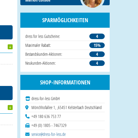
SPARMÖGLICHKEITEN
dress for less Gutscheine:
4
Maximaler Rabatt:
15%
Bestandskunden-Aktionen:
4
Neukunden-Aktionen:
4
SHOP-INFORMATIONEN
dress-for-less GmbH
Mönchhofallee 1, ,65451 Kelsterbach Deutschland
+49 180 636 753 77
+49 (0) 1805 - 7467329
service@dress-for-less.de