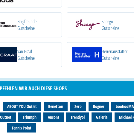
Bergfreunde
Sheego
Gutscheine
Gutscheine
Van Graaf
Herrenausstatter
Gutscheine
Gutscheine
MPFEHLEN WIR AUCH DIESE SHOPS
ABOUT YOU Outlet
Benetton
Zero
Bogner
boohooM
 Outnet
Triumph
Ansons
Trendyol
Galeria
Michael 
Tennis Point