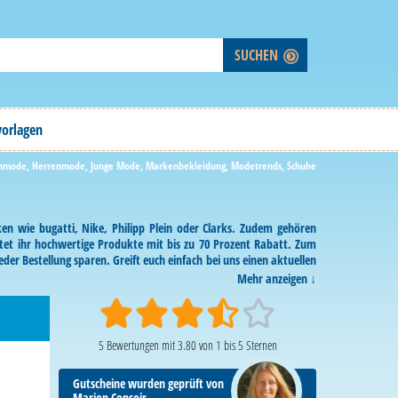
vorlagen
nmode
,
Herrenmode
,
Junge Mode
,
Markenbekleidung
,
Modetrends
,
Schuhe
n wie bugatti, Nike, Philipp Plein oder Clarks. Zudem gehören
ltet ihr hochwertige Produkte mit bis zu 70 Prozent Rabatt. Zum
der Bestellung sparen. Greift euch einfach bei uns einen aktuellen
Mehr anzeigen
5
Bewertungen mit
3.80
von
1
bis
5
Sternen
Gutscheine wurden geprüft von
Marion Consoir