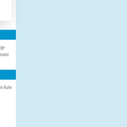
tige
rozent
 in Ruhe