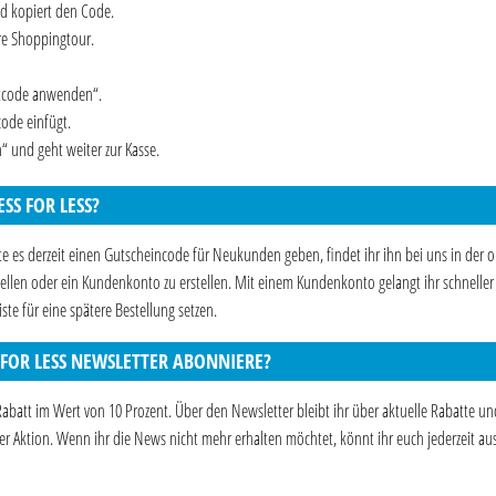
nd kopiert den Code.
re Shoppingtour.
ttcode anwenden“.
code einfügt.
 und geht weiter zur Kasse.
S FOR LESS?
te es derzeit einen Gutscheincode für Neukunden geben, findet ihr ihn bei uns in der 
bestellen oder ein Kundenkonto zu erstellen. Mit einem Kundenkonto gelangt ihr schnelle
te für eine spätere Bestellung setzen.
 FOR LESS NEWSLETTER ABONNIERE?
Rabatt im Wert von 10 Prozent. Über den Newsletter bleibt ihr über aktuelle Rabatte un
ner Aktion. Wenn ihr die News nicht mehr erhalten möchtet, könnt ihr euch jederzeit a