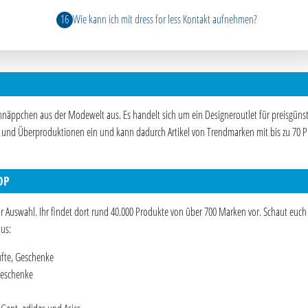
Wie kann ich mit dress for less Kontakt aufnehmen?
chnäppchen aus der Modewelt aus. Es handelt sich um ein Designeroutlet für preisgüns
e und Überproduktionen ein und kann dadurch Artikel von Trendmarken mit bis zu 70 P
OP
zur Auswahl. Ihr findet dort rund 40.000 Produkte von über 700 Marken vor. Schaut euch
us:
üfte, Geschenke
Geschenke