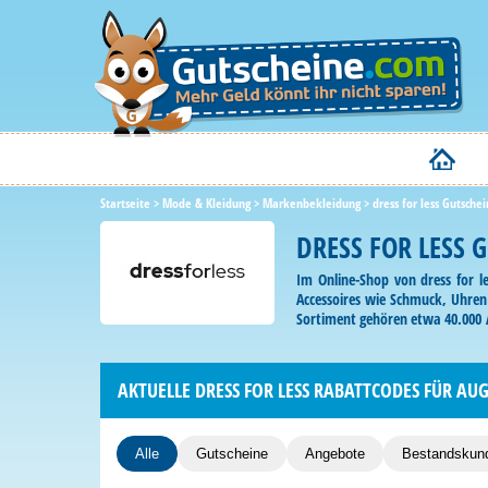
Startseite
>
Mode & Kleidung
>
Markenbekleidung
>
dress for less Gutschei
DRESS FOR LESS 
Im Online-Shop von dress for 
Accessoires wie Schmuck, Uhren 
Sortiment gehören etwa 40.000 Ar
dress for less Rabattcode ab und
AKTUELLE DRESS FOR LESS RABATTCODES FÜR AUG
Alle
Gutscheine
Angebote
Bestandskun