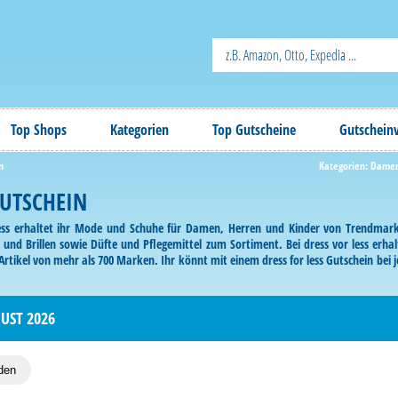
Top Shops
Kategorien
Top Gutscheine
Gutschein
n
Kategorien:
Dame
GUTSCHEIN
less erhaltet ihr Mode und Schuhe für Damen, Herren und Kinder von Trendmarke
und Brillen sowie Düfte und Pflegemittel zum Sortiment. Bei dress vor less erha
tikel von mehr als 700 Marken. Ihr könnt mit einem dress for less Gutschein bei je
 löst ihn beim Bestellvorgang ein.
UST 2026
den