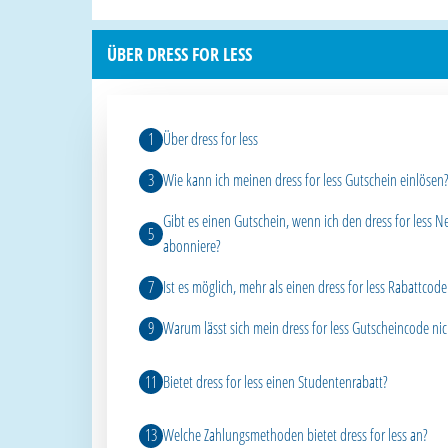
ÜBER DRESS FOR LESS
Über dress for less
Wie kann ich meinen dress for less Gutschein einlösen
Gibt es einen Gutschein, wenn ich den dress for less N
abonniere?
Ist es möglich, mehr als einen dress for less Rabattcod
Warum lässt sich mein dress for less Gutscheincode nic
Bietet dress for less einen Studentenrabatt?
Welche Zahlungsmethoden bietet dress for less an?