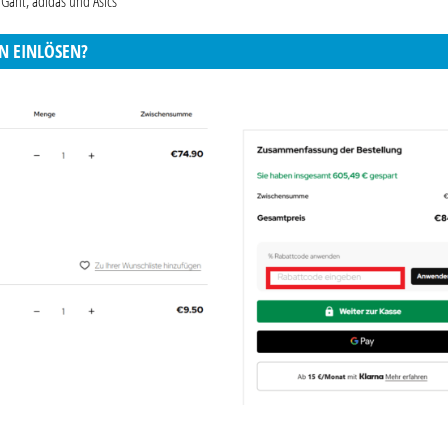
Gant, adidas und Asics
IN EINLÖSEN?