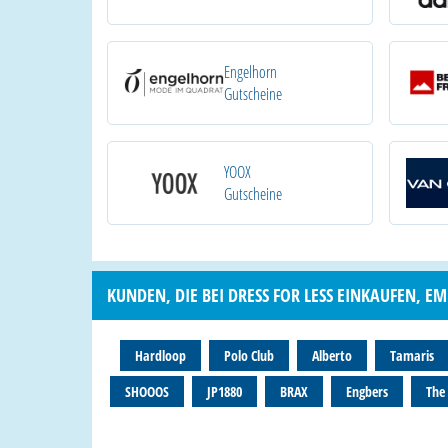
Engelhorn
Gutscheine
YOOX
Gutscheine
KUNDEN, DIE BEI DRESS FOR LESS EINKAUFEN, E
Hardloop
Polo Club
Alberto
Tamaris
SHOOOS
JP1880
BRAX
Engbers
The