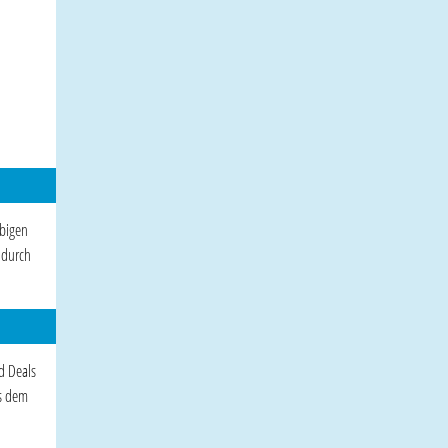
obigen
r durch
d Deals
us dem