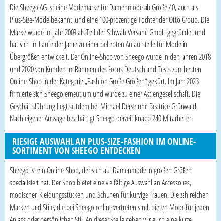
Die Sheego AG ist eine Modemarke für Damenmode ab Größe 40, auch als
Plus-Size-Mode bekannt, und eine 100-prozentige Tochter der Otto Group. Die
Marke wurde im Jahr 2009 als Teil der Schwab Versand GmbH gegründet und
hat sich im Laufe der Jahre zu einer beliebten Anlaufstelle für Mode in
Übergrößen entwickelt. Der Online-Shop von Sheego wurde in den Jahren 2018
und 2020 von Kunden im Rahmen des Focus Deutschland Tests zum besten
Online-Shop in der Kategorie „Fashion Große Größen“ gekürt. Im Jahr 2023
firmierte sich Sheego erneut um und wurde zu einer Aktiengesellschaft. Die
Geschäftsführung liegt seitdem bei Michael Derse und Beatrice Grünwald.
Nach eigener Aussage beschäftigt Sheego derzeit knapp 240 Mitarbeiter.
RIESIGE AUSWAHL AN PLUS-SIZE-FASHION IM ONLINE-
SORTIMENT VON SHEEGO ENTDECKEN
Sheego ist ein Online-Shop, der sich auf Damenmode in großen Größen
spezialisiert hat. Der Shop bietet eine vielfältige Auswahl an Accessoires,
modischen Kleidungsstücken und Schuhen für kurvige Frauen. Die zahlreichen
Marken und Stile, die bei Sheego online vertreten sind, bieten Mode für jeden
Anlass oder persönlichen Stil. An dieser Stelle geben wir euch eine kurze