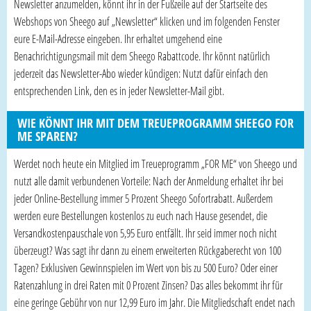
Newsletter anzumelden, könnt ihr in der Fußzeile auf der Startseite des
Webshops von Sheego auf „Newsletter“ klicken und im folgenden Fenster
eure E-Mail-Adresse eingeben. Ihr erhaltet umgehend eine
Benachrichtigungsmail mit dem Sheego Rabattcode. Ihr könnt natürlich
jederzeit das Newsletter-Abo wieder kündigen: Nutzt dafür einfach den
entsprechenden Link, den es in jeder Newsletter-Mail gibt.
WIE KÖNNT IHR MIT DEM TREUEPROGRAMM SHEEGO FOR
ME SPAREN?
Werdet noch heute ein Mitglied im Treueprogramm „FOR ME“ von Sheego und
nutzt alle damit verbundenen Vorteile: Nach der Anmeldung erhaltet ihr bei
jeder Online-Bestellung immer 5 Prozent Sheego Sofortrabatt. Außerdem
werden eure Bestellungen kostenlos zu euch nach Hause gesendet, die
Versandkostenpauschale von 5,95 Euro entfällt. Ihr seid immer noch nicht
überzeugt? Was sagt ihr dann zu einem erweiterten Rückgaberecht von 100
Tagen? Exklusiven Gewinnspielen im Wert von bis zu 500 Euro? Oder einer
Ratenzahlung in drei Raten mit 0 Prozent Zinsen? Das alles bekommt ihr für
eine geringe Gebühr von nur 12,99 Euro im Jahr. Die Mitgliedschaft endet nach