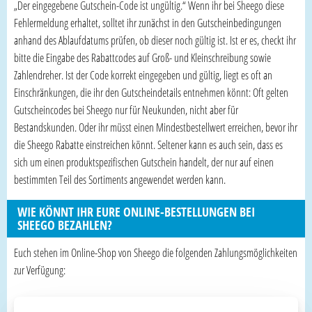
„Der eingegebene Gutschein-Code ist ungültig.“ Wenn ihr bei Sheego diese
Fehlermeldung erhaltet, solltet ihr zunächst in den Gutscheinbedingungen
anhand des Ablaufdatums prüfen, ob dieser noch gültig ist. Ist er es, checkt ihr
bitte die Eingabe des Rabattcodes auf Groß- und Kleinschreibung sowie
Zahlendreher. Ist der Code korrekt eingegeben und gültig, liegt es oft an
Einschränkungen, die ihr den Gutscheindetails entnehmen könnt: Oft gelten
Gutscheincodes bei Sheego nur für Neukunden, nicht aber für
Bestandskunden. Oder ihr müsst einen Mindestbestellwert erreichen, bevor ihr
die Sheego Rabatte einstreichen könnt. Seltener kann es auch sein, dass es
sich um einen produktspezifischen Gutschein handelt, der nur auf einen
bestimmten Teil des Sortiments angewendet werden kann.
WIE KÖNNT IHR EURE ONLINE-BESTELLUNGEN BEI
SHEEGO BEZAHLEN?
Euch stehen im Online-Shop von Sheego die folgenden Zahlungsmöglichkeiten
zur Verfügung: