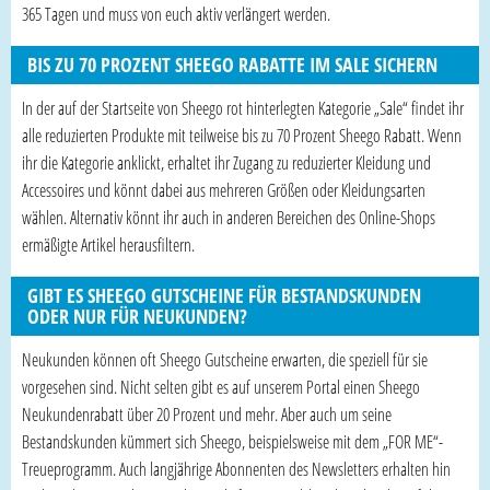
365 Tagen und muss von euch aktiv verlängert werden.
BIS ZU 70 PROZENT SHEEGO RABATTE IM SALE SICHERN
In der auf der Startseite von Sheego rot hinterlegten Kategorie „Sale“ findet ihr
alle reduzierten Produkte mit teilweise bis zu 70 Prozent Sheego Rabatt. Wenn
ihr die Kategorie anklickt, erhaltet ihr Zugang zu reduzierter Kleidung und
Accessoires und könnt dabei aus mehreren Größen oder Kleidungsarten
wählen. Alternativ könnt ihr auch in anderen Bereichen des Online-Shops
ermäßigte Artikel herausfiltern.
GIBT ES SHEEGO GUTSCHEINE FÜR BESTANDSKUNDEN
ODER NUR FÜR NEUKUNDEN?
Neukunden können oft Sheego Gutscheine erwarten, die speziell für sie
vorgesehen sind. Nicht selten gibt es auf unserem Portal einen Sheego
Neukundenrabatt über 20 Prozent und mehr. Aber auch um seine
Bestandskunden kümmert sich Sheego, beispielsweise mit dem „FOR ME“-
Treueprogramm. Auch langjährige Abonnenten des Newsletters erhalten hin