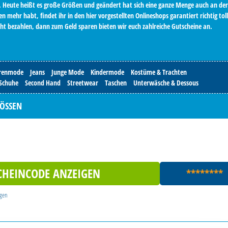
Heute heißt es große Größen und geändert hat sich eine ganze Menge auch an der
n mehr habt, findet ihr in den hier vorgestellten Onlineshops garantiert richtig toll
cht bezahlen, dann zum Geld sparen bieten wir euch zahlreiche Gutscheine an.
renmode
Jeans
Junge Mode
Kindermode
Kostüme & Trachten
Schuhe
Second Hand
Streetwear
Taschen
Unterwäsche & Dessous
SSEN
CHEINCODE ANZEIGEN
********
igen