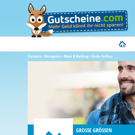
Startseite
>
Kategorien
>
Mode & Kleidung
>
Große Größen
GROSSE GRÖSSEN