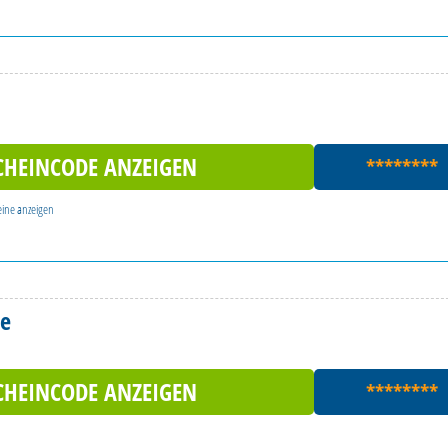
CHEINCODE ANZEIGEN
********
eine
anzeigen
de
CHEINCODE ANZEIGEN
********
n