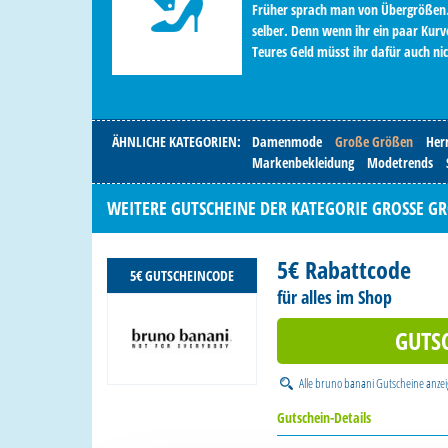
Früher sprach man von Übergrößen. 
selber. Denn wenn ihr ein paar Kurve
Teures Geld müsst ihr dafür auch ni
ÄHNLICHE KATEGORIEN:
Damenmode
Große Größen
Her
Markenbekleidung
Modetrends
WEITERE GUTSCHEINE DER KATEGORIE GROSSE GRÖ
5€ Rabattcode
5€ GUTSCHEINCODE
für alles im Shop
GUTS
Alle
bruno banani Gutscheine
anze
Gutschein-Details