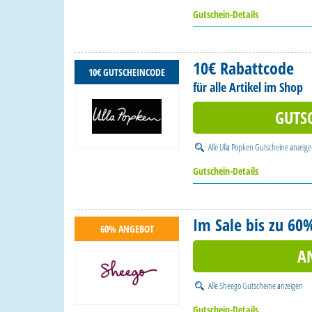
Gutschein-Details
10€ Rabattcode
10€ GUTSCHEINCODE
für alle Artikel im Shop
GUTS
Alle
Ulla Popken Gutscheine
anzeig
Gutschein-Details
Im Sale bis zu 60
60% ANGEBOT
A
Alle
Sheego Gutscheine
anzeigen
Gutschein-Details