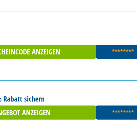
CHEINCODE ANZEIGEN
********
en
% Rabatt sichern
NGEBOT ANZEIGEN
********