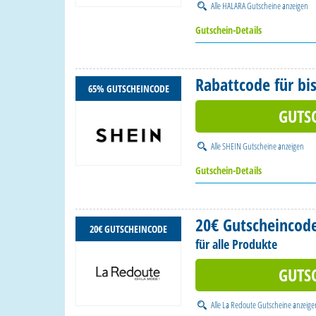
Alle
HALARA Gutscheine
anzeigen
Gutschein-Details
Rabattcode für bis
65% GUTSCHEINCODE
GUTS
Alle
SHEIN Gutscheine
anzeigen
Gutschein-Details
20€ Gutscheincod
20€ GUTSCHEINCODE
für alle Produkte
GUTS
Alle
La Redoute Gutscheine
anzeige