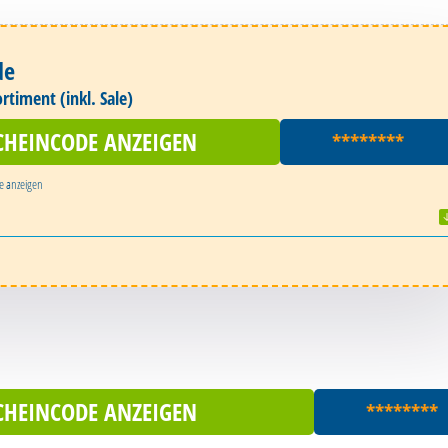
de
ortiment (inkl. Sale)
CHEINCODE ANZEIGEN
********
e
anzeigen
CHEINCODE ANZEIGEN
********