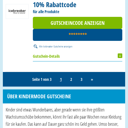
10% Rabattcode
für alle Produkte
GUTSCHEINCODE ANZEIGEN
********
Alle
Icebreaker Gutscheine
anzeigen
Gutschein-Details
Seite 1 von 3
1
2
3
»
ÜBER KINDERMODE GUTSCHEINE
Kinder sind etwas Wunderbares, aber gerade wenn sie ihre größten
Wachstumsschübe bekommen, könnt ihr fast alle paar Wochen neue Kleidung
für sie kaufen. Das kann auf Dauer ganz schön ins Geld gehen. Umso besser,