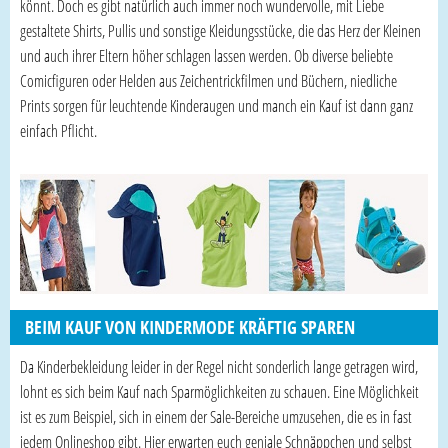
könnt. Doch es gibt natürlich auch immer noch wundervolle, mit Liebe
gestaltete Shirts, Pullis und sonstige Kleidungsstücke, die das Herz der Kleinen
und auch ihrer Eltern höher schlagen lassen werden. Ob diverse beliebte
Comicfiguren oder Helden aus Zeichentrickfilmen und Büchern, niedliche
Prints sorgen für leuchtende Kinderaugen und manch ein Kauf ist dann ganz
einfach Pflicht.
BEIM KAUF VON KINDERMODE KRÄFTIG SPAREN
Da Kinderbekleidung leider in der Regel nicht sonderlich lange getragen wird,
lohnt es sich beim Kauf nach Sparmöglichkeiten zu schauen. Eine Möglichkeit
ist es zum Beispiel, sich in einem der Sale-Bereiche umzusehen, die es in fast
jedem Onlineshop gibt. Hier erwarten euch geniale Schnäppchen und selbst