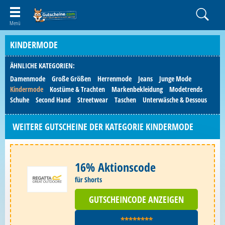
KINDERMODE
ÄHNLICHE KATEGORIEN:
Damenmode
Große Größen
Herrenmode
Jeans
Junge Mode
Kindermode
Kostüme & Trachten
Markenbekleidung
Modetrends
Schuhe
Second Hand
Streetwear
Taschen
Unterwäsche & Dessous
WEITERE GUTSCHEINE DER KATEGORIE KINDERMODE
16% Aktionscode
für Shorts
GUTSCHEINCODE ANZEIGEN
********