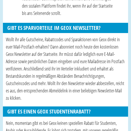
den sozialen Plattform findet ihr, wenn ihr auf der Startseite
bis ans Seitenende scrollt.
GIBT ES SPARVORTEILE IM GEOX NEWSLETTER?
Wollt ihr alle Gutscheine, Rabattcodes und Sparaktionen von Geox direkt in
euer Mail-Postfach erhalten? Dann abonniert noch heute den kostenlosen
Geox Newsletter auf der Startseite. Ihr müsst dafür lediglich eure E-Mail-
Adresse sowie persönlichen Daten eingeben und eure Mailadresse im Postfach
verifizieren. Anschließend seid ihr im Verteiler inkludiert und erhaltet als
Bestandskunden in regelmäßigen Abständen Benachrichtigungen,
Gutscheincodes und mehr. Wollt ihr den Newsletter wieder abbestellen, reicht
es aus, den entsprechenden Abmeldelink in einer beliebigen Newsletter-Mail
zu klicken.
GIBT ES EINEN GEOX STUDENTENRABATT?
Nein, momentan gibt es bei Geox keinen speziellen Rabatt für Studenten,
Azubis oder Auszubildende. Es lohnt sich trotzdem, mit unseren regelmäßig