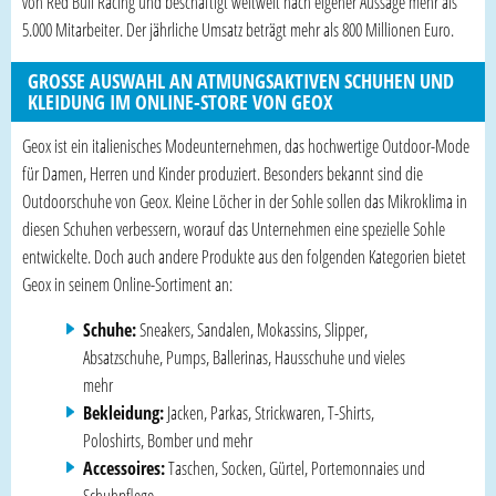
von Red Bull Racing und beschäftigt weltweit nach eigener Aussage mehr als
5.000 Mitarbeiter. Der jährliche Umsatz beträgt mehr als 800 Millionen Euro.
GROSSE AUSWAHL AN ATMUNGSAKTIVEN SCHUHEN UND K
LEIDUNG IM ONLINE-STORE VON GEOX
Geox ist ein italienisches Modeunternehmen, das hochwertige Outdoor-Mode
für Damen, Herren und Kinder produziert. Besonders bekannt sind die
Outdoorschuhe von Geox. Kleine Löcher in der Sohle sollen das Mikroklima in
diesen Schuhen verbessern, worauf das Unternehmen eine spezielle Sohle
entwickelte. Doch auch andere Produkte aus den folgenden Kategorien bietet
Geox in seinem Online-Sortiment an:
Schuhe:
Sneakers, Sandalen, Mokassins, Slipper,
Absatzschuhe, Pumps, Ballerinas, Hausschuhe und vieles
mehr
Bekleidung:
Jacken, Parkas, Strickwaren, T-Shirts,
Poloshirts, Bomber und mehr
Accessoires:
Taschen, Socken, Gürtel, Portemonnaies und