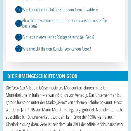
Wie könnt ihr im Online-Shop von Geox bezahlen?
Ab welcher Summe könnt ihr bei Geox versandkostenfrei
bestellen?
Gibt es ein erweitertes Rückgaberecht bei Geox?
Wie erreicht ihr den Kundenservice von Geox?
DIE FIRMENGESCHICHTE VON GEOX
Die Geox S.p.A. ist ein börsennotiertes Modeunternehmen mit Sitz in
Montebelluna in Italien – etwas nördlich von Venedig. Das Unternehmen ist
gerade für seine unter der Marke „Geox“ vertriebenen Schuhe bekannt. Geox
wurde im Jahr 1995 von Mario Moretti Polegato gegründet. Nachdem zunächst
ausschließlich Schuhe verkauft wurden, kam Ende der 1990er-Jahre auch
Oberbekleidung dazu. Geox ist seit dem Jahr 2011 der offizielle Schuhausrüster