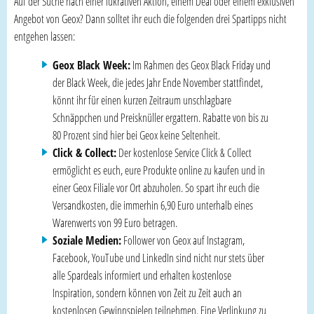
Auf der Suche nach einer lukrativen Aktion, einem Deal oder einem exklusiven
Angebot von Geox? Dann solltet ihr euch die folgenden drei Spartipps nicht
entgehen lassen:
Geox Black Week:
Im Rahmen des Geox Black Friday und
der Black Week, die jedes Jahr Ende November stattfindet,
könnt ihr für einen kurzen Zeitraum unschlagbare
Schnäppchen und Preisknüller ergattern. Rabatte von bis zu
80 Prozent sind hier bei Geox keine Seltenheit.
Click & Collect:
Der kostenlose Service Click & Collect
ermöglicht es euch, eure Produkte online zu kaufen und in
einer Geox Filiale vor Ort abzuholen. So spart ihr euch die
Versandkosten, die immerhin 6,90 Euro unterhalb eines
Warenwerts von 99 Euro betragen.
Soziale Medien:
Follower von Geox auf Instagram,
Facebook, YouTube und LinkedIn sind nicht nur stets über
alle Spardeals informiert und erhalten kostenlose
Inspiration, sondern können von Zeit zu Zeit auch an
kostenlosen Gewinnspielen teilnehmen. Eine Verlinkung zu