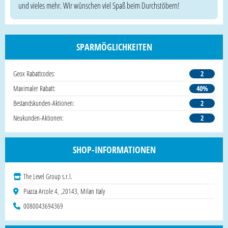
und vieles mehr. Wir wünschen viel Spaß beim Durchstöbern!
SPARMÖGLICHKEITEN
Geox Rabattcodes:
2
Maximaler Rabatt:
40%
Bestandskunden-Aktionen:
2
Neukunden-Aktionen:
2
SHOP-INFORMATIONEN
The Level Group s.r.l.
Piazza Arcole 4, ,20143, Milan Italy
0080043694369