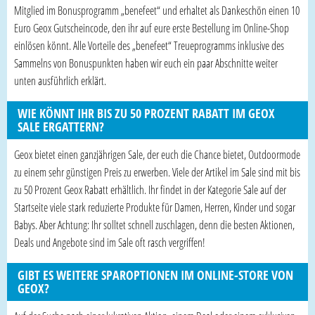
Mitglied im Bonusprogramm „benefeet“ und erhaltet als Dankeschön einen 10
Euro Geox Gutscheincode, den ihr auf eure erste Bestellung im Online-Shop
einlösen könnt. Alle Vorteile des „benefeet“ Treueprogramms inklusive des
Sammelns von Bonuspunkten haben wir euch ein paar Abschnitte weiter
unten ausführlich erklärt.
WIE KÖNNT IHR BIS ZU 50 PROZENT RABATT IM GEOX
SALE ERGATTERN?
Geox bietet einen ganzjährigen Sale, der euch die Chance bietet, Outdoormode
zu einem sehr günstigen Preis zu erwerben. Viele der Artikel im Sale sind mit bis
zu 50 Prozent Geox Rabatt erhältlich. Ihr findet in der Kategorie Sale auf der
Startseite viele stark reduzierte Produkte für Damen, Herren, Kinder und sogar
Babys. Aber Achtung: Ihr solltet schnell zuschlagen, denn die besten Aktionen,
Deals und Angebote sind im Sale oft rasch vergriffen!
GIBT ES WEITERE SPAROPTIONEN IM ONLINE-STORE VON
GEOX?