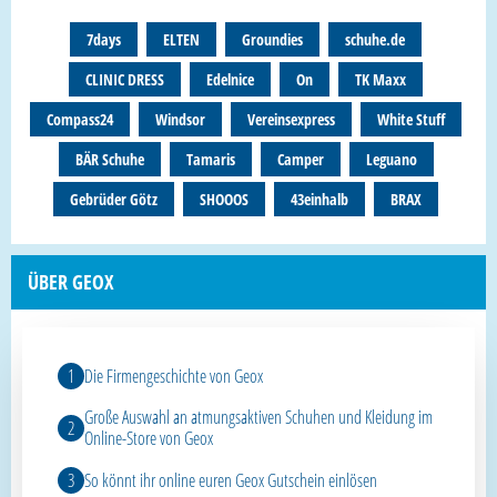
7days
ELTEN
Groundies
schuhe.de
CLINIC DRESS
Edelnice
On
TK Maxx
Compass24
Windsor
Vereinsexpress
White Stuff
BÄR Schuhe
Tamaris
Camper
Leguano
Gebrüder Götz
SHOOOS
43einhalb
BRAX
ÜBER GEOX
Die Firmengeschichte von Geox
Große Auswahl an atmungsaktiven Schuhen und Kleidung im
Online-Store von Geox
So könnt ihr online euren Geox Gutschein einlösen