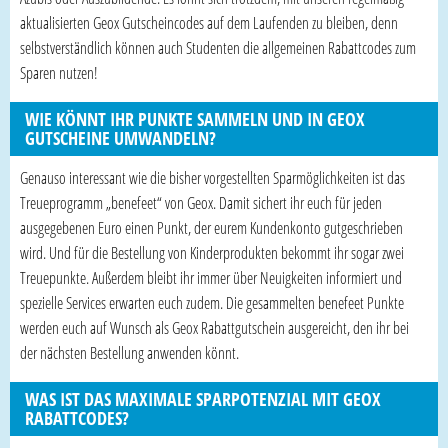
aktualisierten Geox Gutscheincodes auf dem Laufenden zu bleiben, denn
selbstverständlich können auch Studenten die allgemeinen Rabattcodes zum
Sparen nutzen!
WIE KÖNNT IHR PUNKTE SAMMELN UND IN GEOX
GUTSCHEINE UMWANDELN?
Genauso interessant wie die bisher vorgestellten Sparmöglichkeiten ist das
Treueprogramm „benefeet“ von Geox. Damit sichert ihr euch für jeden
ausgegebenen Euro einen Punkt, der eurem Kundenkonto gutgeschrieben
wird. Und für die Bestellung von Kinderprodukten bekommt ihr sogar zwei
Treuepunkte. Außerdem bleibt ihr immer über Neuigkeiten informiert und
spezielle Services erwarten euch zudem. Die gesammelten benefeet Punkte
werden euch auf Wunsch als Geox Rabattgutschein ausgereicht, den ihr bei
der nächsten Bestellung anwenden könnt.
WAS IST DAS MAXIMALE SPARPOTENZIAL MIT GEOX
RABATTCODES?