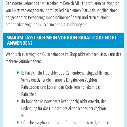
Behinderte, Lehrer oder Mitarbeiter im Bereich Militär profitieren bei Voghion
von lukrativen Angeboten. Ihr müsst lediglich euren Status als Mitglied einer
der genannten Personengruppen online verifizieren und streicht einen
brandheißen Voghion Gutscheincode als Belohnung ein.
WARUM LÄSST SICH MEIN VOGHION RABATTCODE NICHT
ANWENDEN?
Wenn sich euer Voghion Gutscheincode im Shop nicht einlösen lässt, kann das
mehrere Gründe haben:
Es hat sich ein Tippfehler oder Zahlendreher eingeschlichen.
Vermeidet daher die manuelle Eingabe von Voghion
Rabattcodes und kopiert den Code lieber direkt in das
Rabattfeld.
Ihr habt den Mindestbestellwert (noch) nicht erreicht, der
Bedingung für das Einlösen des Aktionscodes bei Voghion
ist.
Oft gelten Voghion Codes nur für bestimmte Artikel, können