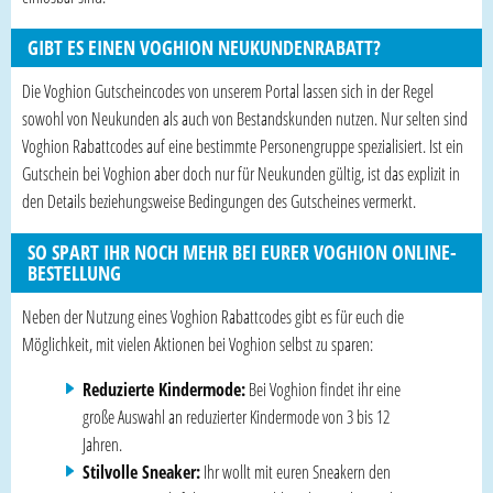
GIBT ES EINEN VOGHION NEUKUNDENRABATT?
Die Voghion Gutscheincodes von unserem Portal lassen sich in der Regel
sowohl von Neukunden als auch von Bestandskunden nutzen. Nur selten sind
Voghion Rabattcodes auf eine bestimmte Personengruppe spezialisiert. Ist ein
Gutschein bei Voghion aber doch nur für Neukunden gültig, ist das explizit in
den Details beziehungsweise Bedingungen des Gutscheines vermerkt.
SO SPART IHR NOCH MEHR BEI EURER VOGHION ONLINE-
BESTELLUNG
Neben der Nutzung eines Voghion Rabattcodes gibt es für euch die
Möglichkeit, mit vielen Aktionen bei Voghion selbst zu sparen:
Reduzierte Kindermode:
Bei Voghion findet ihr eine
große Auswahl an reduzierter Kindermode von 3 bis 12
Jahren.
Stilvolle Sneaker:
Ihr wollt mit euren Sneakern den