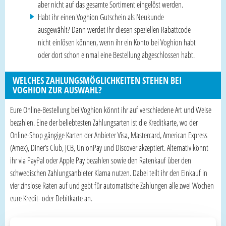
aber nicht auf das gesamte Sortiment eingelöst werden.
Habt ihr einen Voghion Gutschein als Neukunde
ausgewählt? Dann werdet ihr diesen speziellen Rabattcode
nicht einlösen können, wenn ihr ein Konto bei Voghion habt
oder dort schon einmal eine Bestellung abgeschlossen habt.
WELCHES ZAHLUNGSMÖGLICHKEITEN STEHEN BEI
VOGHION ZUR AUSWAHL?
Eure Online-Bestellung bei Voghion könnt ihr auf verschiedene Art und Weise
bezahlen. Eine der beliebtesten Zahlungsarten ist die Kreditkarte, wo der
Online-Shop gängige Karten der Anbieter Visa, Mastercard, American Express
(Amex), Diner’s Club, JCB, UnionPay und Discover akzeptiert. Alternativ könnt
ihr via PayPal oder Apple Pay bezahlen sowie den Ratenkauf über den
schwedischen Zahlungsanbieter Klarna nutzen. Dabei teilt ihr den Einkauf in
vier zinslose Raten auf und gebt für automatische Zahlungen alle zwei Wochen
eure Kredit- oder Debitkarte an.