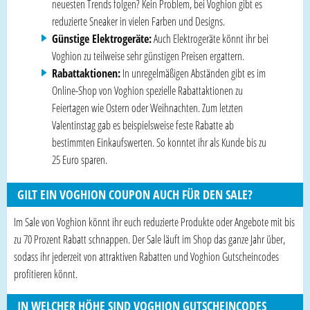
neuesten Trends folgen? Kein Problem, bei Voghion gibt es
reduzierte Sneaker in vielen Farben und Designs.
Günstige Elektrogeräte:
Auch Elektrogeräte könnt ihr bei
Voghion zu teilweise sehr günstigen Preisen ergattern.
Rabattaktionen:
In unregelmäßigen Abständen gibt es im
Online-Shop von Voghion spezielle Rabattaktionen zu
Feiertagen wie Ostern oder Weihnachten. Zum letzten
Valentinstag gab es beispielsweise feste Rabatte ab
bestimmten Einkaufswerten. So konntet ihr als Kunde bis zu
25 Euro sparen.
GILT EIN VOGHION COUPON AUCH FÜR DEN SALE?
Im Sale von Voghion könnt ihr euch reduzierte Produkte oder Angebote mit bis
zu 70 Prozent Rabatt schnappen. Der Sale läuft im Shop das ganze Jahr über,
sodass ihr jederzeit von attraktiven Rabatten und Voghion Gutscheincodes
profitieren könnt.
IN WELCHER HÖHE SIND VOGHION GUTSCHEINCODES