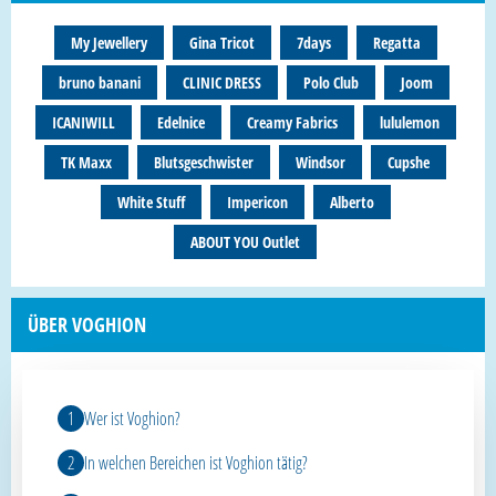
My Jewellery
Gina Tricot
7days
Regatta
bruno banani
CLINIC DRESS
Polo Club
Joom
ICANIWILL
Edelnice
Creamy Fabrics
lululemon
TK Maxx
Blutsgeschwister
Windsor
Cupshe
White Stuff
Impericon
Alberto
ABOUT YOU Outlet
ÜBER VOGHION
Wer ist Voghion?
In welchen Bereichen ist Voghion tätig?