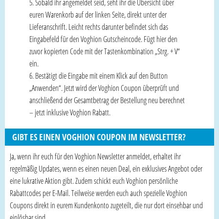
Sobald ihr angemeldet seid, seht ihr die Übersicht über
euren Warenkorb auf der linken Seite, direkt unter der
Lieferanschrift. Leicht rechts darunter befindet sich das
Eingabefeld für den Voghion Gutscheincode. Fügt hier den
zuvor kopierten Code mit der Tastenkombination „Strg. + V“
ein.
Bestätigt die Eingabe mit einem Klick auf den Button
„Anwenden“. Jetzt wird der Voghion Coupon überprüft und
anschließend der Gesamtbetrag der Bestellung neu berechnet
– jetzt inklusive Voghion Rabatt.
GIBT ES EINEN VOGHION COUPON IM NEWSLETTER?
Ja, wenn ihr euch für den Voghion Newsletter anmeldet, erhaltet ihr
regelmäßig Updates, wenn es einen neuen Deal, ein exklusives Angebot oder
eine lukrative Aktion gibt. Zudem schickt euch Voghion persönliche
Rabattcodes per E-Mail. Teilweise werden euch auch spezielle Voghion
Coupons direkt in eurem Kundenkonto zugeteilt, die nur dort einsehbar und
einlösbar sind.