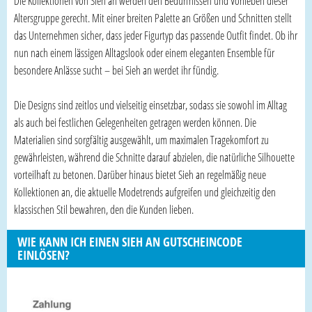
Die Kollektionen von Sieh an werden den Bedürfnissen und Vorlieben dieser
Altersgruppe gerecht. Mit einer breiten Palette an Größen und Schnitten stellt
das Unternehmen sicher, dass jeder Figurtyp das passende Outfit findet. Ob ihr
nun nach einem lässigen Alltagslook oder einem eleganten Ensemble für
besondere Anlässe sucht – bei Sieh an werdet ihr fündig.
Die Designs sind zeitlos und vielseitig einsetzbar, sodass sie sowohl im Alltag
als auch bei festlichen Gelegenheiten getragen werden können. Die
Materialien sind sorgfältig ausgewählt, um maximalen Tragekomfort zu
gewährleisten, während die Schnitte darauf abzielen, die natürliche Silhouette
vorteilhaft zu betonen. Darüber hinaus bietet Sieh an regelmäßig neue
Kollektionen an, die aktuelle Modetrends aufgreifen und gleichzeitig den
klassischen Stil bewahren, den die Kunden lieben.
WIE KANN ICH EINEN SIEH AN GUTSCHEINCODE
EINLÖSEN?