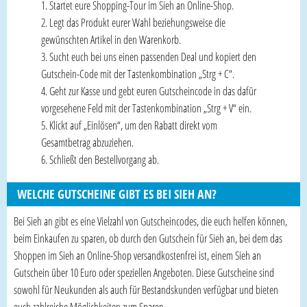
Startet eure Shopping-Tour im Sieh an Online-Shop.
Legt das Produkt eurer Wahl beziehungsweise die
gewünschten Artikel in den Warenkorb.
Sucht euch bei uns einen passenden Deal und kopiert den
Gutschein-Code mit der Tastenkombination „Strg + C“.
Geht zur Kasse und gebt euren Gutscheincode in das dafür
vorgesehene Feld mit der Tastenkombination „Strg + V“ ein.
Klickt auf „Einlösen“, um den Rabatt direkt vom
Gesamtbetrag abzuziehen.
Schließt den Bestellvorgang ab.
WELCHE GUTSCHEINE GIBT ES BEI SIEH AN?
Bei Sieh an gibt es eine Vielzahl von Gutscheincodes, die euch helfen können,
beim Einkaufen zu sparen, ob durch den Gutschein für Sieh an, bei dem das
Shoppen im Sieh an Online-Shop versandkostenfrei ist, einem Sieh an
Gutschein über 10 Euro oder speziellen Angeboten. Diese Gutscheine sind
sowohl für Neukunden als auch für Bestandskunden verfügbar und bieten
euch zahlreiche Möglichkeiten zum Sparen.