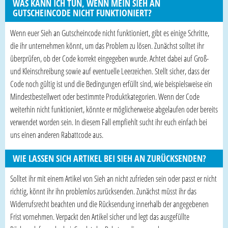
WAS KANN ICH TUN, WENN MEIN SIEH AN
GUTSCHEINCODE NICHT FUNKTIONIERT?
Wenn euer Sieh an Gutscheincode nicht funktioniert, gibt es einige Schritte,
die ihr unternehmen könnt, um das Problem zu lösen. Zunächst solltet ihr
überprüfen, ob der Code korrekt eingegeben wurde. Achtet dabei auf Groß-
und Kleinschreibung sowie auf eventuelle Leerzeichen. Stellt sicher, dass der
Code noch gültig ist und die Bedingungen erfüllt sind, wie beispielsweise ein
Mindestbestellwert oder bestimmte Produktkategorien. Wenn der Code
weiterhin nicht funktioniert, könnte er möglicherweise abgelaufen oder bereits
verwendet worden sein. In diesem Fall empfiehlt sucht ihr euch einfach bei
uns einen anderen Rabattcode aus.
WIE LASSEN SICH ARTIKEL BEI SIEH AN ZURÜCKSENDEN?
Solltet ihr mit einem Artikel von Sieh an nicht zufrieden sein oder passt er nicht
richtig, könnt ihr ihn problemlos zurücksenden. Zunächst müsst ihr das
Widerrufsrecht beachten und die Rücksendung innerhalb der angegebenen
Frist vornehmen. Verpackt den Artikel sicher und legt das ausgefüllte