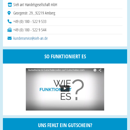
Sieh an! Handelsgesellschaft mbH
Georgenstr. 29, ,92219 Amberg
+49 (0) 180 - 522 9 533
+49 (0) 180 - 522 9 544
kundenservice@sieh-an.de
SO FUNKTIONIERT ES
UNS FEHLT EIN GUTSCHEIN?