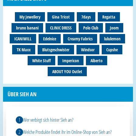
My Jewellery
Gina Tricot
7days
Regatta
bruno banani
CLINIC DRESS
Polo Club
Joom
ICANIWILL
Edelnice
Creamy Fabrics
lululemon
TK Maxx
Blutsgeschwister
Windsor
Cupshe
White Stuff
Impericon
Alberto
ABOUT YOU Outlet
ÜBER SIEH AN
Wer verbirgt sich hinter Sieh an?
Welche Produkte findet ihr im Online-Shop von Sieh an?