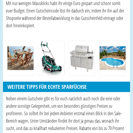
Mit nur wenigen Mausklicks habt ihr einige Euro gespart und schont somit
euer Budget. Einen Gutscheincode löst ihr dadurch ein, indem ihr ihn auf der
Shopseite während der Bestellabwicklung in das Gutscheinfeld eintragt oder
dort hineinkopiert.
WEITERE TIPPS FÜR ECHTE SPARFÜCHSE
Neben einem Gutschein gibt es für euch natürlich auch noch die eine oder
andere sonstige Gelegenheit, um von besonders günstigen Preisen zu
profitieren. So solltet ihr bei jedem Anbieter erstmal einen Blick in den Sale-
Bereich wagen. Unter Umständen findet ihr dort ja genau das, wonach ihr
sucht, und das zu knallhart reduzierten Preisen. Rabatte von bis zu 70 Prozent