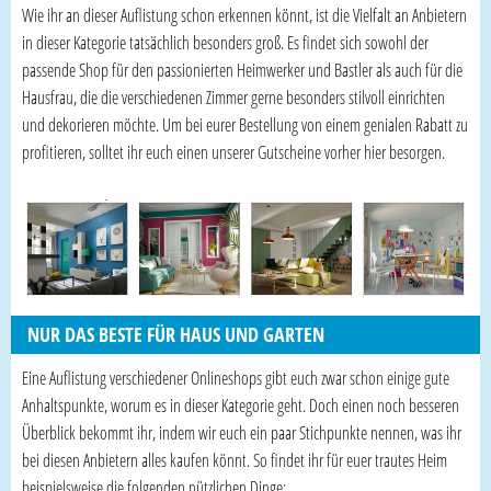
Wie ihr an dieser Auflistung schon erkennen könnt, ist die Vielfalt an Anbietern
in dieser Kategorie tatsächlich besonders groß. Es findet sich sowohl der
passende Shop für den passionierten Heimwerker und Bastler als auch für die
Hausfrau, die die verschiedenen Zimmer gerne besonders stilvoll einrichten
und dekorieren möchte. Um bei eurer Bestellung von einem genialen Rabatt zu
profitieren, solltet ihr euch einen unserer Gutscheine vorher hier besorgen.
NUR DAS BESTE FÜR HAUS UND GARTEN
Eine Auflistung verschiedener Onlineshops gibt euch zwar schon einige gute
Anhaltspunkte, worum es in dieser Kategorie geht. Doch einen noch besseren
Überblick bekommt ihr, indem wir euch ein paar Stichpunkte nennen, was ihr
bei diesen Anbietern alles kaufen könnt. So findet ihr für euer trautes Heim
beispielsweise die folgenden nützlichen Dinge: