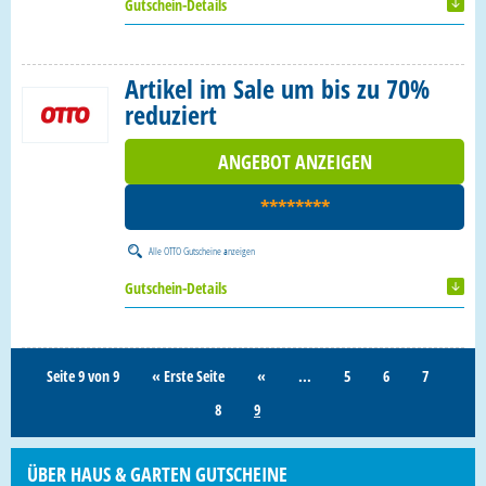
Gutschein-Details
Artikel im Sale um bis zu 70%
reduziert
ANGEBOT ANZEIGEN
********
Alle
OTTO Gutscheine
anzeigen
Gutschein-Details
Seite 9 von 9
« Erste Seite
«
...
5
6
7
8
9
ÜBER HAUS & GARTEN GUTSCHEINE