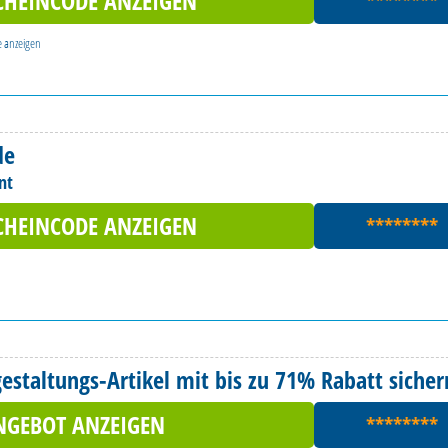
CHEINCODE ANZEIGEN
********
e
anzeigen
de
nt
CHEINCODE ANZEIGEN
********
staltungs-Artikel mit bis zu 71% Rabatt sicher
NGEBOT ANZEIGEN
********