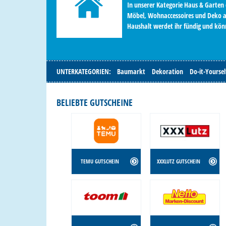
In unserer Kategorie Haus & Garten 
Möbel, Wohnaccessoires und Deko a
Haushalt werdet ihr fündig und kön
UNTERKATEGORIEN:
Baumarkt
Dekoration
Do-it-Yoursel
BELIEBTE GUTSCHEINE
TEMU GUTSCHEIN
XXXLUTZ GUTSCHEIN