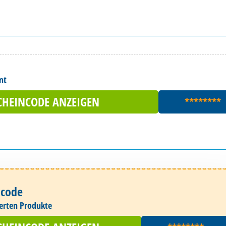
nt
CHEINCODE ANZEIGEN
********
ncode
zierten Produkte