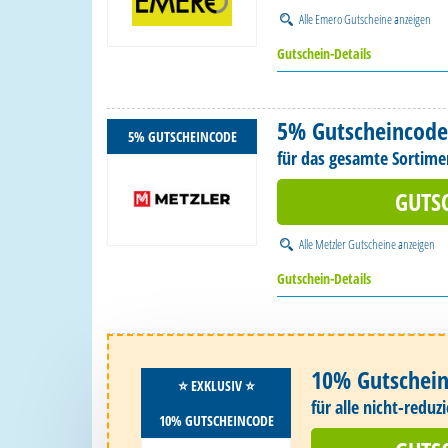
Alle
Emero Gutscheine
anzeigen
Gutschein-Details
5% Gutscheincode
5% GUTSCHEINCODE
für das gesamte Sortime
GUTS
Alle
Metzler Gutscheine
anzeigen
Gutschein-Details
10% Gutschei
⭐️ EXKLUSIV ⭐️
für alle nicht-redu
10% GUTSCHEINCODE