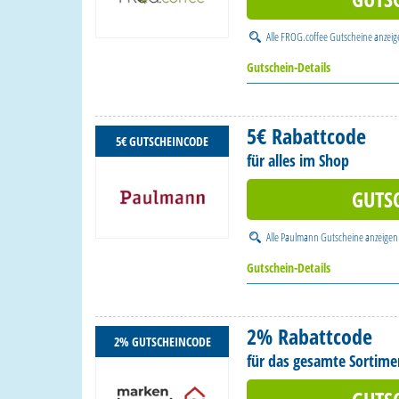
Alle
FROG.coffee Gutscheine
anzeig
Gutschein-Details
5€ Rabattcode
5€ GUTSCHEINCODE
für alles im Shop
GUTS
Alle
Paulmann Gutscheine
anzeigen
Gutschein-Details
2% Rabattcode
2% GUTSCHEINCODE
für das gesamte Sortime