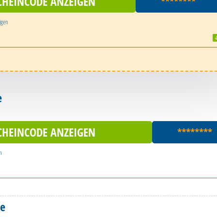
CHEINCODE ANZEIGEN
********
igen
e
CHEINCODE ANZEIGEN
********
n
de