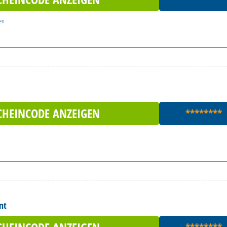
en
CHEINCODE ANZEIGEN
********
nt