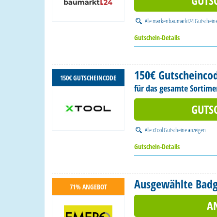
GUTS
Alle
markenbaumarkt24 Gutschein
Gutschein-Details
150€ Gutscheinco
150€ GUTSCHEINCODE
für das gesamte Sortime
GUTS
Alle
xTool Gutscheine
anzeigen
Gutschein-Details
Ausgewählte Badge
71% ANGEBOT
A