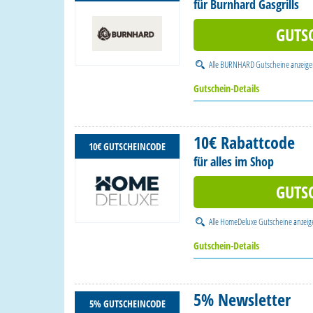
für Burnhard Gasgrills
GUTS
Alle
BURNHARD Gutscheine
anzeig
Gutschein-Details
10€ Rabattcode
10€ GUTSCHEINCODE
für alles im Shop
GUTS
Alle
HomeDeluxe Gutscheine
anzeig
Gutschein-Details
5% Newsletter
5% GUTSCHEINCODE