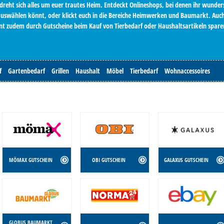
dreht sich alles um euer trautes Heim. Entdeckt Onlineshops, bei denen ihr wunde
uswählen könnt, oder klickt euch in die Bereiche Heimwerken und Baumarkt. Auch
nt zudem durch Gutscheine beim Kauf von Tierbedarf oder Haushaltsartikeln spare
f
Gartenbedarf
Grillen
Haushalt
Möbel
Tierbedarf
Wohnaccessoires
MÖMAX GUTSCHEIN
OBI GUTSCHEIN
GALAXUS GUTSCHEIN
GLOBUS BAUMARKT