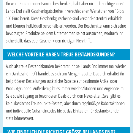
Ihr wollt Freunde oder Familie beschenken, habt aber nicht die richtige Idee?
Lands End stellt Geschenkgutscheine in verschiedenen Wertstufen von 15 bis
100 Euro bereit. Diese Geschenkgutscheine sind versandkostenfrei erhältlich
und können individuell personalisiert werden. Der Beschenkte kann sich seine
bevorzugten Produkte bei dem Unternehmen selbst aussuchen, wodurch ihr
sicherstellt, dass euer Geschenk den richtigen Nerv trifft.
WELCHE VORTEILE HABEN TREUE BESTANDSKUNDEN?
Auch als treue Bestandskunden bekommt ihr bei Lands End immer mal wieder
ein Dankeschön. Oft handelt es sich um Mengenrabatte: Dadurch erhaltet ihr
bei größeren Bestellungen zusätzliche Rabatte auf bestimmte Artikel oder
Produktgruppen. Außerdem gibt es immer wieder Aktionen und Angebote im
Sale sowie Zugang zu besonderen Deals durch den Newsletter. Zwar gibt es
kein klassisches Treuepunkte-System, aber durch regelmäßige Rabattaktionen
und individuelle Gutscheincodes bleibt das Einkaufen für Bestandskunden
stets lohnenswert.
WIE FINDE ICH DIE RICHTIGE GRÖSSE BEI LANDS END?