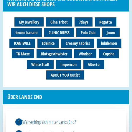
WIR AUCH DIESE SHOPS
My Jewellery
Gina Tricot
7days
Regatta
bruno banani
CLINIC DRESS
Polo Club
Joom
ICANIWILL
Edelnice
Creamy Fabrics
lululemon
TK Maxx
Blutsgeschwister
Windsor
Cupshe
White Stuff
Impericon
Alberto
ABOUT YOU Outlet
ÜBER LANDS END
Wer verbirgt sich hinter Lands End?