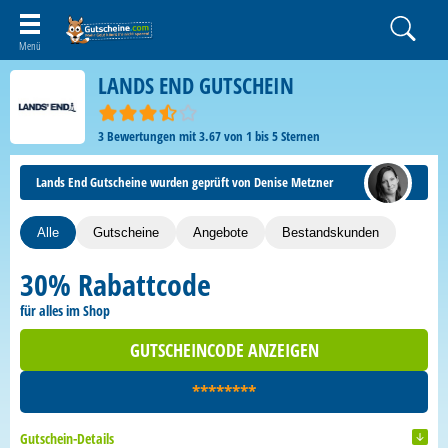
LANDS END GUTSCHEIN
3
Bewertungen mit
3.67
von
1
bis
5
Sternen
Lands End Gutscheine wurden geprüft von Denise Metzner
Alle
Gutscheine
Angebote
Bestandskunden
30% Rabattcode
für alles im Shop
GUTSCHEINCODE ANZEIGEN
********
Gutschein-Details