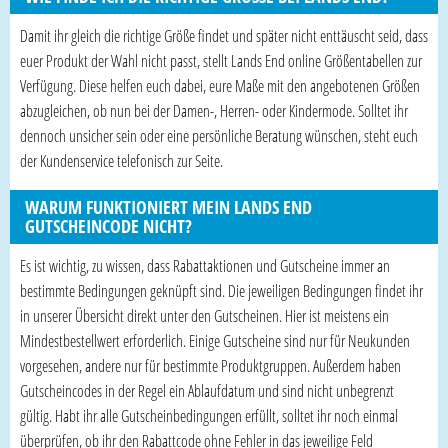
Damit ihr gleich die richtige Größe findet und später nicht enttäuscht seid, dass
euer Produkt der Wahl nicht passt, stellt Lands End online Größentabellen zur
Verfügung. Diese helfen euch dabei, eure Maße mit den angebotenen Größen
abzugleichen, ob nun bei der Damen-, Herren- oder Kindermode. Solltet ihr
dennoch unsicher sein oder eine persönliche Beratung wünschen, steht euch
der Kundenservice telefonisch zur Seite.
WARUM FUNKTIONIERT MEIN LANDS END
GUTSCHEINCODE NICHT?
Es ist wichtig, zu wissen, dass Rabattaktionen und Gutscheine immer an
bestimmte Bedingungen geknüpft sind. Die jeweiligen Bedingungen findet ihr
in unserer Übersicht direkt unter den Gutscheinen. Hier ist meistens ein
Mindestbestellwert erforderlich. Einige Gutscheine sind nur für Neukunden
vorgesehen, andere nur für bestimmte Produktgruppen. Außerdem haben
Gutscheincodes in der Regel ein Ablaufdatum und sind nicht unbegrenzt
gültig. Habt ihr alle Gutscheinbedingungen erfüllt, solltet ihr noch einmal
überprüfen, ob ihr den Rabattcode ohne Fehler in das jeweilige Feld