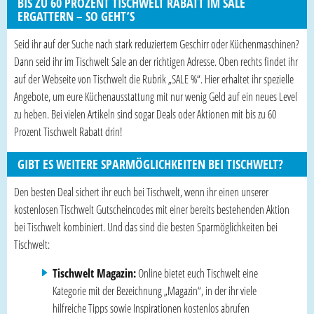
BIS ZU 60 PROZENT TISCHWELT RABATT IM SALE
ERGATTERN – SO GEHT’S
Seid ihr auf der Suche nach stark reduziertem Geschirr oder Küchenmaschinen?
Dann seid ihr im Tischwelt Sale an der richtigen Adresse. Oben rechts findet ihr
auf der Webseite von Tischwelt die Rubrik „SALE %“. Hier erhaltet ihr spezielle
Angebote, um eure Küchenausstattung mit nur wenig Geld auf ein neues Level
zu heben. Bei vielen Artikeln sind sogar Deals oder Aktionen mit bis zu 60
Prozent Tischwelt Rabatt drin!
GIBT ES WEITERE SPARMÖGLICHKEITEN BEI TISCHWELT?
Den besten Deal sichert ihr euch bei Tischwelt, wenn ihr einen unserer
kostenlosen Tischwelt Gutscheincodes mit einer bereits bestehenden Aktion
bei Tischwelt kombiniert. Und das sind die besten Sparmöglichkeiten bei
Tischwelt:
Tischwelt Magazin:
Online bietet euch Tischwelt eine
Kategorie mit der Bezeichnung „Magazin“, in der ihr viele
hilfreiche Tipps sowie Inspirationen kostenlos abrufen