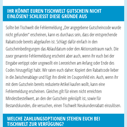
IHR KÖNNT EUREN TISCHWELT GUTSCHEIN NICHT
EINLÖSEN? SCHLIESST DIESE GRÜNDE AUS
Sollte bei Tischwelt die Fehlermeldung „Der angegebene Gutscheincode wurde
nicht gefunden“ erscheinen, kann es durchaus sein, dass der entsprechende
Rabattcode bereits abgelaufen ist. Schlagt dafür einfach in den
Gutscheinbedingungen das Ablaufdatum oder den Aktionszeitraum nach. Die
zuvor genannte Fehlermeldung erscheint aber auch, wenn ihr euch bei der
Eingabe vertippt oder ungewollt ein Leerzeichen am Anfang oder Ende des
Codes hinzugefügt habt. Wir raten euch daher: Kopiert den Rabattcode lieber
in die Zwischenablage und fügt ihn direkt im Couponfeld ein. Auch, wenn ihr
mit dem Gutschein bereits reduzierte Artikel kaufen wollt, kann eine
Fehlermeldung erscheinen. Gleiches gilt für einen nicht erreichten
Mindestbestellwert, an den der Gutschein geknüpft ist, sowie für
Bestandskunden, die versuchen, einen Tischwelt Neukundenrabatt einzulösen.
WELCHE ZAHLUNGSOPTIONEN STEHEN EUCH BEI
TISCHWELT ZUR VERFÜGUNG?