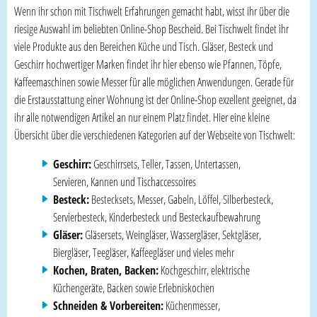
Wenn ihr schon mit Tischwelt Erfahrungen gemacht habt, wisst ihr über die
riesige Auswahl im beliebten Online-Shop Bescheid. Bei Tischwelt findet ihr
viele Produkte aus den Bereichen Küche und Tisch. Gläser, Besteck und
Geschirr hochwertiger Marken findet ihr hier ebenso wie Pfannen, Töpfe,
Kaffeemaschinen sowie Messer für alle möglichen Anwendungen. Gerade für
die Erstausstattung einer Wohnung ist der Online-Shop exzellent geeignet, da
ihr alle notwendigen Artikel an nur einem Platz findet. Hier eine kleine
Übersicht über die verschiedenen Kategorien auf der Webseite von Tischwelt:
Geschirr:
Geschirrsets, Teller, Tassen, Untertassen,
Servieren, Kannen und Tischaccessoires
Besteck:
Bestecksets, Messer, Gabeln, Löffel, Silberbesteck,
Servierbesteck, Kinderbesteck und Besteckaufbewahrung
Gläser:
Gläsersets, Weingläser, Wassergläser, Sektgläser,
Biergläser, Teegläser, Kaffeegläser und vieles mehr
Kochen, Braten, Backen:
Kochgeschirr, elektrische
Küchengeräte, Backen sowie Erlebniskochen
Schneiden & Vorbereiten:
Küchenmesser,