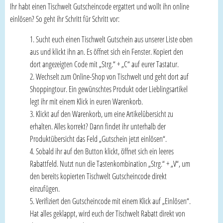
Ihr habt einen Tischwelt Gutscheincode ergattert und wollt ihn online
einlösen? So geht ihr Schritt für Schritt vor:
Sucht euch einen Tischwelt Gutschein aus unserer Liste oben
aus und klickt ihn an. Es öffnet sich ein Fenster. Kopiert den
dort angezeigten Code mit „Strg.“ + „C“ auf eurer Tastatur.
Wechselt zum Online-Shop von Tischwelt und geht dort auf
Shoppingtour. Ein gewünschtes Produkt oder Lieblingsartikel
legt ihr mit einem Klick in euren Warenkorb.
Klickt auf den Warenkorb, um eine Artikelübersicht zu
erhalten. Alles korrekt? Dann findet ihr unterhalb der
Produktübersicht das Feld „Gutschein jetzt einlösen“.
Sobald ihr auf den Button klickt, öffnet sich ein leeres
Rabattfeld. Nutzt nun die Tastenkombination „Strg.“ + „V“, um
den bereits kopierten Tischwelt Gutscheincode direkt
einzufügen.
Verifiziert den Gutscheincode mit einem Klick auf „Einlösen“.
Hat alles geklappt, wird euch der Tischwelt Rabatt direkt von