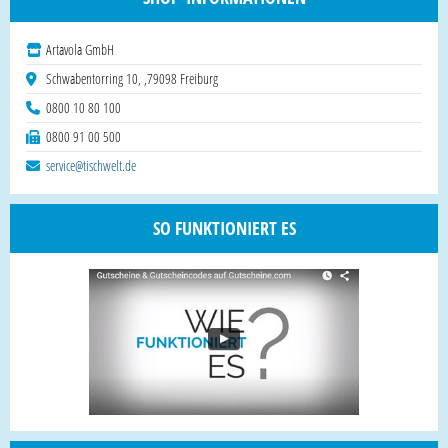
Artavola GmbH
Schwabentorring 10, ,79098 Freiburg
0800 10 80 100
0800 91 00 500
service@tischwelt.de
SO FUNKTIONIERT ES