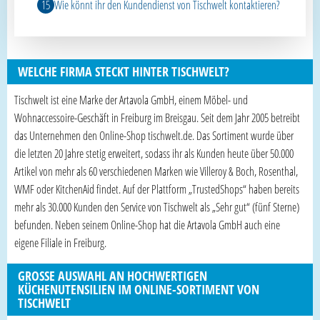
Wie könnt ihr den Kundendienst von Tischwelt kontaktieren?
WELCHE FIRMA STECKT HINTER TISCHWELT?
Tischwelt ist eine Marke der Artavola GmbH, einem Möbel- und
Wohnaccessoire-Geschäft in Freiburg im Breisgau. Seit dem Jahr 2005 betreibt
das Unternehmen den Online-Shop tischwelt.de. Das Sortiment wurde über
die letzten 20 Jahre stetig erweitert, sodass ihr als Kunden heute über 50.000
Artikel von mehr als 60 verschiedenen Marken wie Villeroy & Boch, Rosenthal,
WMF oder KitchenAid findet. Auf der Plattform „TrustedShops“ haben bereits
mehr als 30.000 Kunden den Service von Tischwelt als „Sehr gut“ (fünf Sterne)
befunden. Neben seinem Online-Shop hat die Artavola GmbH auch eine
eigene Filiale in Freiburg.
GROSSE AUSWAHL AN HOCHWERTIGEN K
ÜCHENUTENSILIEN IM ONLINE-SORTIMENT VON T
ISCHWELT