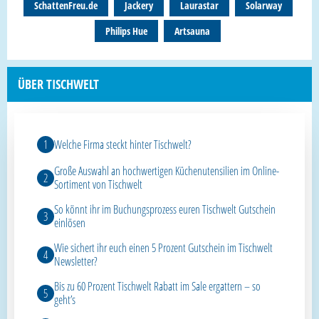
SchattenFreu.de
Jackery
Laurastar
Solarway
Philips Hue
Artsauna
ÜBER TISCHWELT
Welche Firma steckt hinter Tischwelt?
Große Auswahl an hochwertigen Küchenutensilien im Online-
Sortiment von Tischwelt
So könnt ihr im Buchungsprozess euren Tischwelt Gutschein
einlösen
Wie sichert ihr euch einen 5 Prozent Gutschein im Tischwelt
Newsletter?
Bis zu 60 Prozent Tischwelt Rabatt im Sale ergattern – so
geht’s