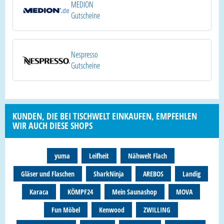
MEDION
Gutscheine
Nespresso
Gutscheine
KUNDEN, DIE BEI TISCHWELT EINKAUFEN, EMPFEHLEN
WIR AUCH DIESE SHOPS
yuma
Leifheit
Nähwelt Flach
Gläser und Flaschen
SharkNinja
AREBOS
Landig
Karaca
KÖMPF24
Mein Saunashop
MOVA
Fun Möbel
Kenwood
ZWILLING